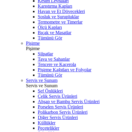
Kesim Levhaları
Karıştırma Kapları
Havan ve Et Dövecekleri
Sosluk ve Şurupluklar
Termometre ve Timerlar
Ölçü Kapları
Bıçak ve Masatlar
Tümünü Gör
Pişirme
Pişirme
Silpatlar
Tava ve Sahanlar
Tencere ve Kaçerola
Pişirme Kağıtları ve Folyolar
Tümünü Gör
Servis ve Sunum
Servis ve Sunum
Şef Önlükleri
Çelik Servis Ürünleri
Ahşap ve Bambu Servis Ürünleri
Porselen Servis Ürünleri
Polikarbon Servis Ürünleri
Diğer Servis Ürünleri
Küllükler
Peçetelikler