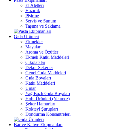
Pasta Ekipmanları
El Aletleri
Hazırlık
Pişirme
Servis ve Sunum
Taşıma ve Saklama
Gıda Ürünleri
Ekmekler
Mayalar
Aroma ve Özütler
Ekmek Katkı Maddeleri
Çikolatalar
Dekor Şekerler
Genel Gıda Maddeleri
Gıda Boyaları
Katkı Maddeleri
Unlar
Yağ Bazlı Gıda Boyaları
Hobi Ürünleri (Yenmez)
Şeker Hamurları
Kokteyl Şurupları
Dondurma Konsantreleri
Bar ve Kahve Ekipmanları