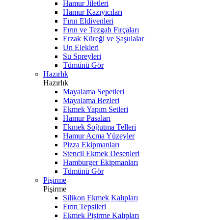
Hamur Jiletleri
Hamur Kazıyıcıları
Fırın Eldivenleri
Fırın ve Tezgah Fırçaları
Erzak Küreği ve Şaşulalar
Un Elekleri
Su Spreyleri
Tümünü Gör
Hazırlık
Hazırlık
Mayalama Sepetleri
Mayalama Bezleri
Ekmek Yapım Setleri
Hamur Pasaları
Ekmek Soğutma Telleri
Hamur Açma Yüzeyler
Pizza Ekipmanları
Stencil Ekmek Desenleri
Hamburger Ekipmanları
Tümünü Gör
Pişirme
Pişirme
Silikon Ekmek Kalıpları
Fırın Tepsileri
Ekmek Pişirme Kalıpları