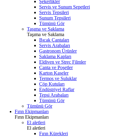
Şekerlikler
Servis ve Sunum Sepetleri
Servis Tepsileri
Sunum Tepsileri
Tümünü Gör
Taşıma ve Saklama
Taşıma ve Saklama
Bıçak Çantaları
Servis Arabaları
Gastronom Ürünler
Saklama Kapları
Eldiven ve Streç Filmler
Çanta ve Poşetler
Karton Kaseler
Termos ve Suluklar
Çöp Kutuları
Endüstriyel Raflar
Tepsi Arabaları
Tümünü Gör
Tümünü Gör
Fırın Ekipmanları
Fırın Ekipmanları
El aletleri
El aletleri
Fırın Kürekleri