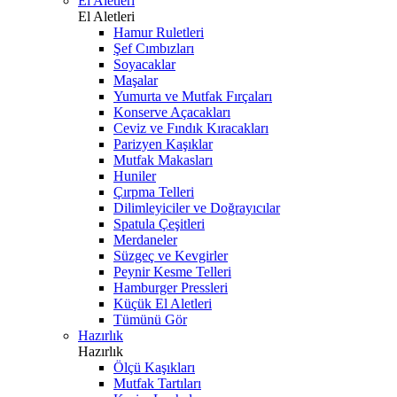
El Aletleri
El Aletleri
Hamur Ruletleri
Şef Cımbızları
Soyacaklar
Maşalar
Yumurta ve Mutfak Fırçaları
Konserve Açacakları
Ceviz ve Fındık Kıracakları
Parizyen Kaşıklar
Mutfak Makasları
Huniler
Çırpma Telleri
Dilimleyiciler ve Doğrayıcılar
Spatula Çeşitleri
Merdaneler
Süzgeç ve Kevgirler
Peynir Kesme Telleri
Hamburger Pressleri
Küçük El Aletleri
Tümünü Gör
Hazırlık
Hazırlık
Ölçü Kaşıkları
Mutfak Tartıları