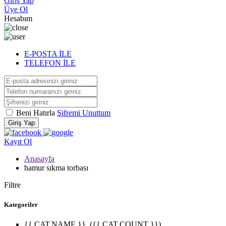
Giriş Yap
Üye Ol
Hesabım
E-POSTA İLE
TELEFON İLE
Beni Hatırla
Şifremi Unuttum
Giriş Yap
Kayıt Ol
Anasayfa
hamur sıkma torbası
Filtre
Kategoriler
{{ CAT.NAME }}
({{ CAT.COUNT }})