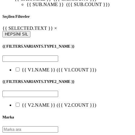
{{ SUB.NAME }}
({{ SUB.COUNT }})
Seçilen Filtreler
{{ SELECTED.TEXT }} ×
HEPSİNİ SİL
{{ FILTERS.VARIANTS.TYPE1_NAME }}
{{ V1.NAME }}
({{ V1.COUNT }})
{{ FILTERS.VARIANTS.TYPE2_NAME }}
{{ V2.NAME }}
({{ V2.COUNT }})
Marka