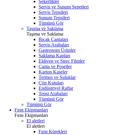
Şekerlikler
Servis ve Sunum Sepetleri
Servis Tepsileri
Sunum Tepsileri
Tümünü Gör
Taşıma ve Saklama
Taşıma ve Saklama
Bıçak Çantaları
Servis Arabaları
Gastronom Ürünler
Saklama Kapları
Eldiven ve Streç Filmler
Çanta ve Poşetler
Karton Kaseler
Termos ve Suluklar
Çöp Kutuları
Endüstriyel Raflar
Tepsi Arabaları
Tümünü Gör
Tümünü Gör
Fırın Ekipmanları
Fırın Ekipmanları
El aletleri
El aletleri
Fırın Kürekleri