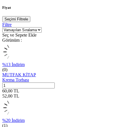
Fiyat
Seçimi Filtrele
Filtre
Seç ve Sepete Ekle
Görünüm :
%
13
İndirim
(0)
MUTFAK KİTAP
Krema Torbası
60,00
TL
52,00
TL
%
20
İndirim
(1)