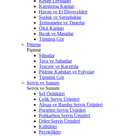
Kesim Levhaları
Karıştırma Kapları
Havan ve Et Dövecekleri
Sosluk ve Şurupluklar
Termometre ve Timerlar
Ölçü Kapları
Bıçak ve Masatlar
Tümünü Gör
Pişirme
Pişirme
Silpatlar
Tava ve Sahanlar
Tencere ve Kaçerola
Pişirme Kağıtları ve Folyolar
Tümünü Gör
Servis ve Sunum
Servis ve Sunum
Şef Önlükleri
Çelik Servis Ürünleri
Ahşap ve Bambu Servis Ürünleri
Porselen Servis Ürünleri
Polikarbon Servis Ürünleri
Diğer Servis Ürünleri
Küllükler
Peçetelikler