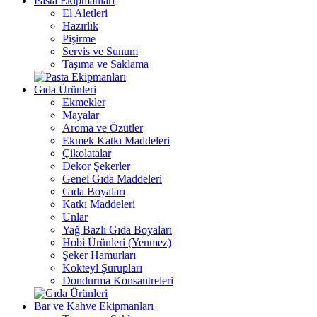
Pasta Ekipmanları
El Aletleri
Hazırlık
Pişirme
Servis ve Sunum
Taşıma ve Saklama
Gıda Ürünleri
Ekmekler
Mayalar
Aroma ve Özütler
Ekmek Katkı Maddeleri
Çikolatalar
Dekor Şekerler
Genel Gıda Maddeleri
Gıda Boyaları
Katkı Maddeleri
Unlar
Yağ Bazlı Gıda Boyaları
Hobi Ürünleri (Yenmez)
Şeker Hamurları
Kokteyl Şurupları
Dondurma Konsantreleri
Bar ve Kahve Ekipmanları