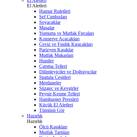
El Aletleri
El Aletleri
Hamur Ruletleri
Şef Cımbızları
Soyacaklar
Maşalar
Yumurta ve Mutfak Fırçaları
Konserve Açacakları
Ceviz ve Fındık Kıracakları
Parizyen Kaşıklar
Mutfak Makasları
Huniler
Çırpma Telleri
Dilimleyiciler ve Doğrayıcılar
Spatula Çeşitleri
Merdaneler
Süzgeç ve Kevgirler
Peynir Kesme Telleri
Hamburger Pressleri
Küçük El Aletleri
Tümünü Gör
Hazırlık
Hazırlık
Ölçü Kaşıkları
Mutfak Tartıları