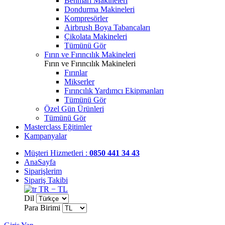
Benmari Makineleri
Dondurma Makineleri
Kompresörler
Airbrush Boya Tabancaları
Çikolata Makineleri
Tümünü Gör
Fırın ve Fırıncılık Makineleri
Fırın ve Fırıncılık Makineleri
Fırınlar
Mikserler
Fırıncılık Yardımcı Ekipmanları
Tümünü Gör
Özel Gün Ürünleri
Tümünü Gör
Masterclass Eğitimler
Kampanyalar
Müşteri Hizmetleri :
0850 441 34 43
AnaSayfa
Siparişlerim
Sipariş Takibi
TR − TL
Dil
Para Birimi