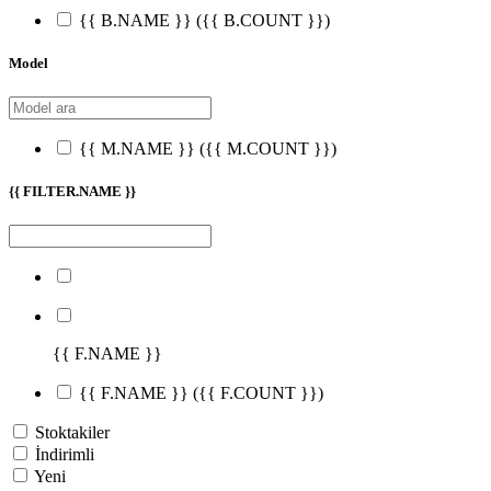
{{ B.NAME }}
({{ B.COUNT }})
Model
{{ M.NAME }}
({{ M.COUNT }})
{{ FILTER.NAME }}
{{ F.NAME }}
{{ F.NAME }}
({{ F.COUNT }})
Stoktakiler
İndirimli
Yeni