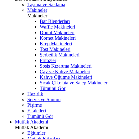
Taşıma ve Saklama
Makineler
Makineler
Bar Blenderları
Waffle Makineleri
Donut Makineleri
Kornet Makineleri
Krep Makineleri
Tost Makineleri
Şerbetlik Makineleri
Fritözler
Sosis Kızartma Makineleri
Çay ve Kahve Makineleri
Kahve Öğütme Makineleri
Sıcak Çikolata ve Salep Makineleri
Tümünü Gör
Hazırlık
Servis ve Sunum
Pişirme
El aletleri
Tümünü Gör
Mutfak Akademi
Mutfak Akademi
Eğitimler
Mutfak Kitapları