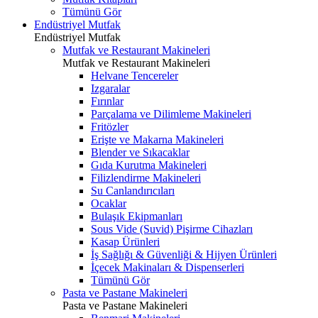
Tümünü Gör
Endüstriyel Mutfak
Endüstriyel Mutfak
Mutfak ve Restaurant Makineleri
Mutfak ve Restaurant Makineleri
Helvane Tencereler
Izgaralar
Fırınlar
Parçalama ve Dilimleme Makineleri
Fritözler
Erişte ve Makarna Makineleri
Blender ve Sıkacaklar
Gıda Kurutma Makineleri
Filizlendirme Makineleri
Su Canlandırıcıları
Ocaklar
Bulaşık Ekipmanları
Sous Vide (Suvid) Pişirme Cihazları
Kasap Ürünleri
İş Sağlığı & Güvenliği & Hijyen Ürünleri
İçecek Makinaları & Dispenserleri
Tümünü Gör
Pasta ve Pastane Makineleri
Pasta ve Pastane Makineleri