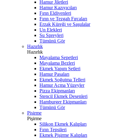
Hamur Jiletleri
Hamur Kazıyıcıları
Fırın Eldivenleri
Fırın ve Tezgah Fırçaları
Erzak Küreği ve Şaşulalar
Un Elekleri
Su Spreyleri
Tümünü Gör
Hazırlık
Hazırlık
Mayalama Sepetleri
Mayalama Bezleri
Ekmek Yapım Setleri
Hamur Pasaları
Ekmek Soğutma Telleri
Hamur Açma Yüzeyler
Pizza Ekipmanları
Stencil Ekmek Desenleri
Hamburger Ekipmanları
Tümünü Gör
Pişirme
Pişirme
Silikon Ekmek Kalıpları
Fırın Tepsileri
Ekmek Pişirme Kalıpları