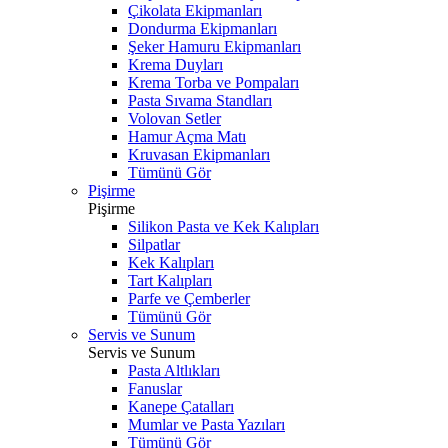
Çikolata Ekipmanları
Dondurma Ekipmanları
Şeker Hamuru Ekipmanları
Krema Duyları
Krema Torba ve Pompaları
Pasta Sıvama Standları
Volovan Setler
Hamur Açma Matı
Kruvasan Ekipmanları
Tümünü Gör
Pişirme
Pişirme
Silikon Pasta ve Kek Kalıpları
Silpatlar
Kek Kalıpları
Tart Kalıpları
Parfe ve Çemberler
Tümünü Gör
Servis ve Sunum
Servis ve Sunum
Pasta Altlıkları
Fanuslar
Kanepe Çatalları
Mumlar ve Pasta Yazıları
Tümünü Gör