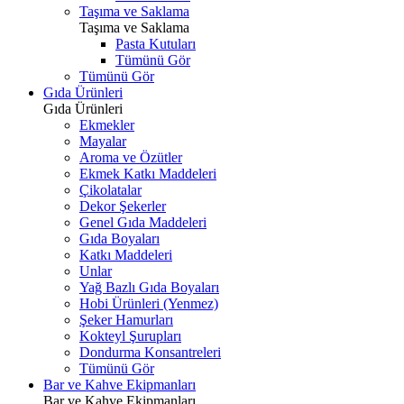
Taşıma ve Saklama
Taşıma ve Saklama
Pasta Kutuları
Tümünü Gör
Tümünü Gör
Gıda Ürünleri
Gıda Ürünleri
Ekmekler
Mayalar
Aroma ve Özütler
Ekmek Katkı Maddeleri
Çikolatalar
Dekor Şekerler
Genel Gıda Maddeleri
Gıda Boyaları
Katkı Maddeleri
Unlar
Yağ Bazlı Gıda Boyaları
Hobi Ürünleri (Yenmez)
Şeker Hamurları
Kokteyl Şurupları
Dondurma Konsantreleri
Tümünü Gör
Bar ve Kahve Ekipmanları
Bar ve Kahve Ekipmanları