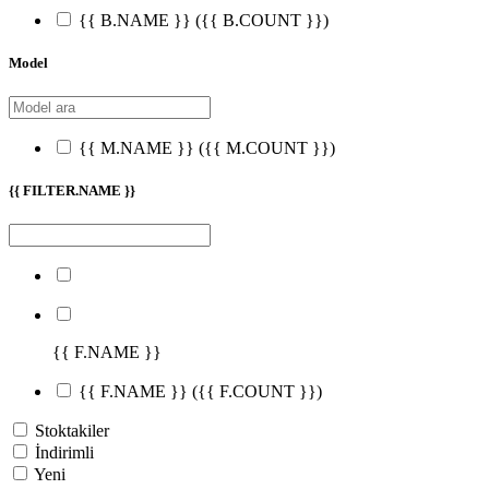
{{ B.NAME }}
({{ B.COUNT }})
Model
{{ M.NAME }}
({{ M.COUNT }})
{{ FILTER.NAME }}
{{ F.NAME }}
{{ F.NAME }}
({{ F.COUNT }})
Stoktakiler
İndirimli
Yeni