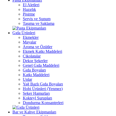
Pasta Ekipmanları
El Aletleri
Hazırlık
Pişirme
Servis ve Sunum
Taşıma ve Saklama
Gıda Ürünleri
Ekmekler
Mayalar
Aroma ve Özütler
Ekmek Katkı Maddeleri
Çikolatalar
Dekor Şekerler
Genel Gıda Maddeleri
Gıda Boyaları
Katkı Maddeleri
Unlar
Yağ Bazlı Gıda Boyaları
Hobi Ürünleri (Yenmez)
Şeker Hamurları
Kokteyl Şurupları
Dondurma Konsantreleri
Bar ve Kahve Ekipmanları