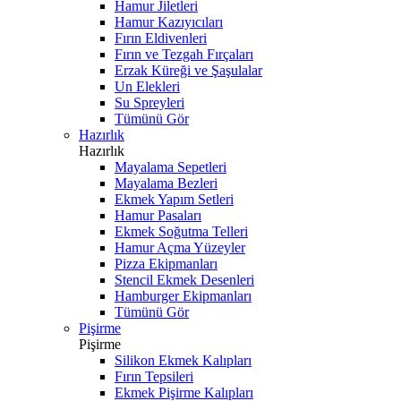
Hamur Jiletleri
Hamur Kazıyıcıları
Fırın Eldivenleri
Fırın ve Tezgah Fırçaları
Erzak Küreği ve Şaşulalar
Un Elekleri
Su Spreyleri
Tümünü Gör
Hazırlık
Hazırlık
Mayalama Sepetleri
Mayalama Bezleri
Ekmek Yapım Setleri
Hamur Pasaları
Ekmek Soğutma Telleri
Hamur Açma Yüzeyler
Pizza Ekipmanları
Stencil Ekmek Desenleri
Hamburger Ekipmanları
Tümünü Gör
Pişirme
Pişirme
Silikon Ekmek Kalıpları
Fırın Tepsileri
Ekmek Pişirme Kalıpları