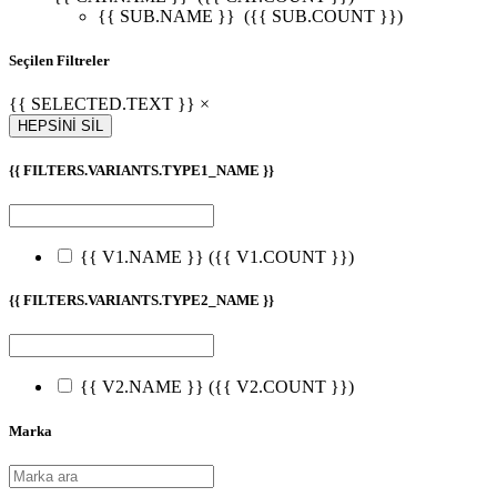
{{ SUB.NAME }}
({{ SUB.COUNT }})
Seçilen Filtreler
{{ SELECTED.TEXT }} ×
HEPSİNİ SİL
{{ FILTERS.VARIANTS.TYPE1_NAME }}
{{ V1.NAME }}
({{ V1.COUNT }})
{{ FILTERS.VARIANTS.TYPE2_NAME }}
{{ V2.NAME }}
({{ V2.COUNT }})
Marka