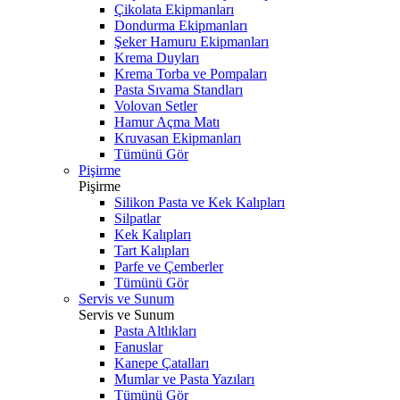
Çikolata Ekipmanları
Dondurma Ekipmanları
Şeker Hamuru Ekipmanları
Krema Duyları
Krema Torba ve Pompaları
Pasta Sıvama Standları
Volovan Setler
Hamur Açma Matı
Kruvasan Ekipmanları
Tümünü Gör
Pişirme
Pişirme
Silikon Pasta ve Kek Kalıpları
Silpatlar
Kek Kalıpları
Tart Kalıpları
Parfe ve Çemberler
Tümünü Gör
Servis ve Sunum
Servis ve Sunum
Pasta Altlıkları
Fanuslar
Kanepe Çatalları
Mumlar ve Pasta Yazıları
Tümünü Gör