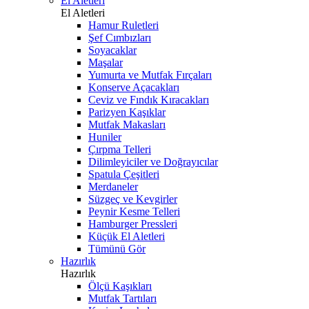
El Aletleri
El Aletleri
Hamur Ruletleri
Şef Cımbızları
Soyacaklar
Maşalar
Yumurta ve Mutfak Fırçaları
Konserve Açacakları
Ceviz ve Fındık Kıracakları
Parizyen Kaşıklar
Mutfak Makasları
Huniler
Çırpma Telleri
Dilimleyiciler ve Doğrayıcılar
Spatula Çeşitleri
Merdaneler
Süzgeç ve Kevgirler
Peynir Kesme Telleri
Hamburger Pressleri
Küçük El Aletleri
Tümünü Gör
Hazırlık
Hazırlık
Ölçü Kaşıkları
Mutfak Tartıları