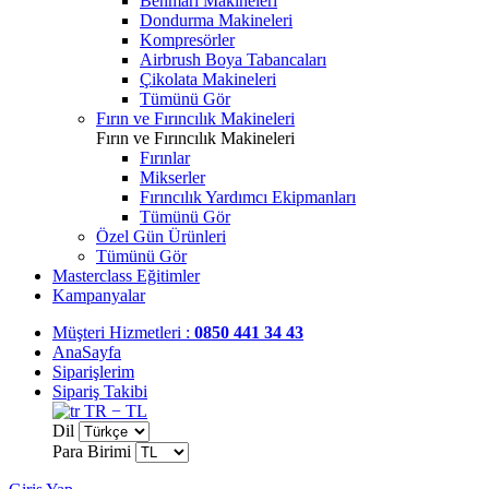
Benmari Makineleri
Dondurma Makineleri
Kompresörler
Airbrush Boya Tabancaları
Çikolata Makineleri
Tümünü Gör
Fırın ve Fırıncılık Makineleri
Fırın ve Fırıncılık Makineleri
Fırınlar
Mikserler
Fırıncılık Yardımcı Ekipmanları
Tümünü Gör
Özel Gün Ürünleri
Tümünü Gör
Masterclass Eğitimler
Kampanyalar
Müşteri Hizmetleri :
0850 441 34 43
AnaSayfa
Siparişlerim
Sipariş Takibi
TR − TL
Dil
Para Birimi