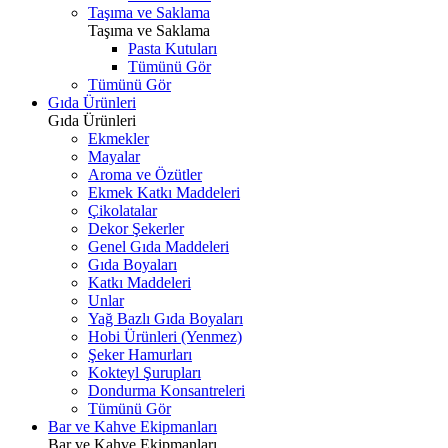
Taşıma ve Saklama
Taşıma ve Saklama
Pasta Kutuları
Tümünü Gör
Tümünü Gör
Gıda Ürünleri
Gıda Ürünleri
Ekmekler
Mayalar
Aroma ve Özütler
Ekmek Katkı Maddeleri
Çikolatalar
Dekor Şekerler
Genel Gıda Maddeleri
Gıda Boyaları
Katkı Maddeleri
Unlar
Yağ Bazlı Gıda Boyaları
Hobi Ürünleri (Yenmez)
Şeker Hamurları
Kokteyl Şurupları
Dondurma Konsantreleri
Tümünü Gör
Bar ve Kahve Ekipmanları
Bar ve Kahve Ekipmanları