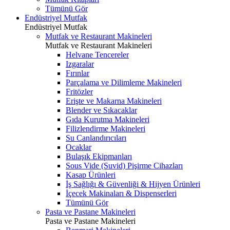
Tümünü Gör
Endüstriyel Mutfak
Endüstriyel Mutfak
Mutfak ve Restaurant Makineleri
Mutfak ve Restaurant Makineleri
Helvane Tencereler
Izgaralar
Fırınlar
Parçalama ve Dilimleme Makineleri
Fritözler
Erişte ve Makarna Makineleri
Blender ve Sıkacaklar
Gıda Kurutma Makineleri
Filizlendirme Makineleri
Su Canlandırıcıları
Ocaklar
Bulaşık Ekipmanları
Sous Vide (Suvid) Pişirme Cihazları
Kasap Ürünleri
İş Sağlığı & Güvenliği & Hijyen Ürünleri
İçecek Makinaları & Dispenserleri
Tümünü Gör
Pasta ve Pastane Makineleri
Pasta ve Pastane Makineleri