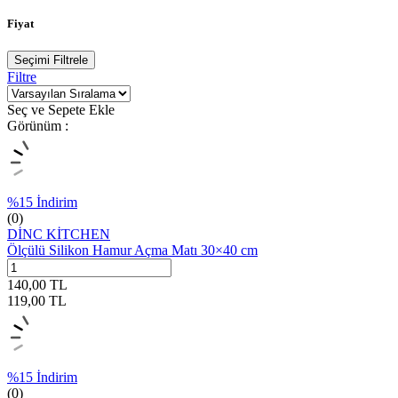
Fiyat
Seçimi Filtrele
Filtre
Seç ve Sepete Ekle
Görünüm :
%
15
İndirim
(0)
DİNC KİTCHEN
Ölçülü Silikon Hamur Açma Matı 30×40 cm
140,00
TL
119,00
TL
%
15
İndirim
(0)