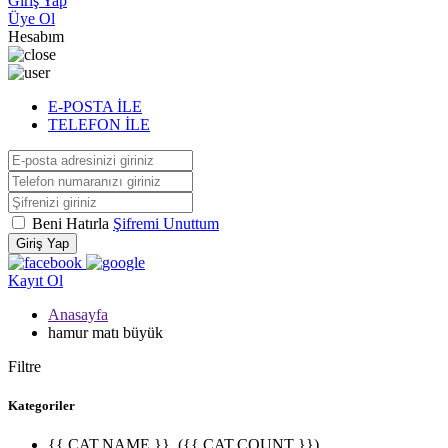
Giriş Yap
Üye Ol
Hesabım
E-POSTA İLE
TELEFON İLE
Beni Hatırla
Şifremi Unuttum
Giriş Yap
Kayıt Ol
Anasayfa
hamur matı büyük
Filtre
Kategoriler
{{ CAT.NAME }}
({{ CAT.COUNT }})