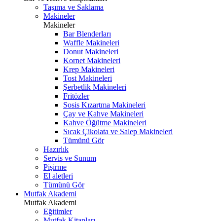
Taşıma ve Saklama
Makineler
Makineler
Bar Blenderları
Waffle Makineleri
Donut Makineleri
Kornet Makineleri
Krep Makineleri
Tost Makineleri
Şerbetlik Makineleri
Fritözler
Sosis Kızartma Makineleri
Çay ve Kahve Makineleri
Kahve Öğütme Makineleri
Sıcak Çikolata ve Salep Makineleri
Tümünü Gör
Hazırlık
Servis ve Sunum
Pişirme
El aletleri
Tümünü Gör
Mutfak Akademi
Mutfak Akademi
Eğitimler
Mutfak Kitapları