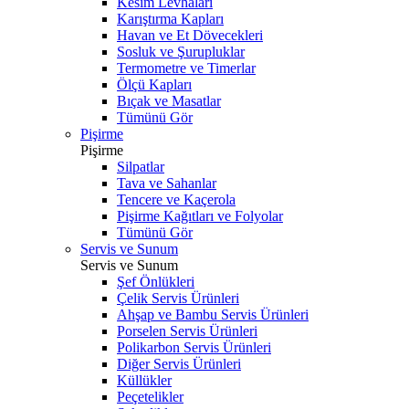
Kesim Levhaları
Karıştırma Kapları
Havan ve Et Dövecekleri
Sosluk ve Şurupluklar
Termometre ve Timerlar
Ölçü Kapları
Bıçak ve Masatlar
Tümünü Gör
Pişirme
Pişirme
Silpatlar
Tava ve Sahanlar
Tencere ve Kaçerola
Pişirme Kağıtları ve Folyolar
Tümünü Gör
Servis ve Sunum
Servis ve Sunum
Şef Önlükleri
Çelik Servis Ürünleri
Ahşap ve Bambu Servis Ürünleri
Porselen Servis Ürünleri
Polikarbon Servis Ürünleri
Diğer Servis Ürünleri
Küllükler
Peçetelikler