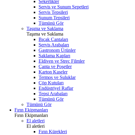
Şekerlikler
Servis ve Sunum Sepetleri
Servis Tepsileri
Sunum Tepsileri
Tümünü Gör
Taşıma ve Saklama
Taşıma ve Saklama
Bıçak Çantaları
Servis Arabaları
Gastronom Ürünler
Saklama Kapları
Eldiven ve Streç Filmler
Çanta ve Poşetler
Karton Kaseler
Termos ve Suluklar
Çöp Kutuları
Endüstriyel Raflar
Tepsi Arabaları
Tümünü Gör
Tümünü Gör
Fırın Ekipmanları
Fırın Ekipmanları
El aletleri
El aletleri
Fırın Kürekleri