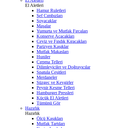
El Aletleri
El Aletleri
Hamur Ruletleri
Şef Cımbızları
Soyacaklar
Maşalar
Yumurta ve Mutfak Fırçaları
Konserve Açacakları
Ceviz ve Fındık Kıracakları
Parizyen Kaşıklar
Mutfak Makasları
Huniler
Çırpma Telleri
Dilimleyiciler ve Doğrayıcılar
Spatula Çeşitleri
Merdaneler
Süzgeç ve Kevgirler
Peynir Kesme Telleri
Hamburger Pressleri
Küçük El Aletleri
Tümünü Gör
Hazırlık
Hazırlık
Ölçü Kaşıkları
Mutfak Tartıları