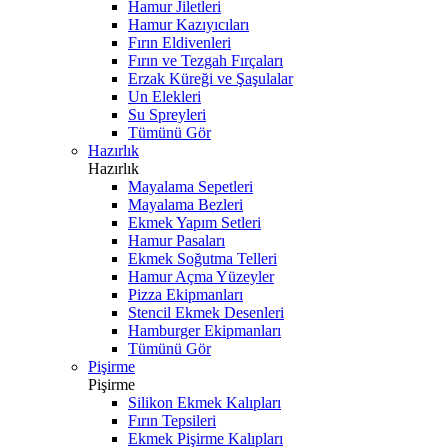
Hamur Jiletleri
Hamur Kazıyıcıları
Fırın Eldivenleri
Fırın ve Tezgah Fırçaları
Erzak Küreği ve Şaşulalar
Un Elekleri
Su Spreyleri
Tümünü Gör
Hazırlık
Hazırlık
Mayalama Sepetleri
Mayalama Bezleri
Ekmek Yapım Setleri
Hamur Pasaları
Ekmek Soğutma Telleri
Hamur Açma Yüzeyler
Pizza Ekipmanları
Stencil Ekmek Desenleri
Hamburger Ekipmanları
Tümünü Gör
Pişirme
Pişirme
Silikon Ekmek Kalıpları
Fırın Tepsileri
Ekmek Pişirme Kalıpları