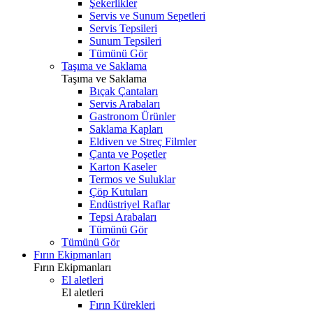
Şekerlikler
Servis ve Sunum Sepetleri
Servis Tepsileri
Sunum Tepsileri
Tümünü Gör
Taşıma ve Saklama
Taşıma ve Saklama
Bıçak Çantaları
Servis Arabaları
Gastronom Ürünler
Saklama Kapları
Eldiven ve Streç Filmler
Çanta ve Poşetler
Karton Kaseler
Termos ve Suluklar
Çöp Kutuları
Endüstriyel Raflar
Tepsi Arabaları
Tümünü Gör
Tümünü Gör
Fırın Ekipmanları
Fırın Ekipmanları
El aletleri
El aletleri
Fırın Kürekleri