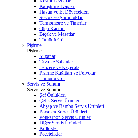
Kesim Levhaları
Karıştırma Kapları
Havan ve Et Dövecekleri
Sosluk ve Şurupluklar
Termometre ve Timerlar
Ölçü Kapları
Bıçak ve Masatlar
Tümünü Gör
Pişirme
Pişirme
Silpatlar
Tava ve Sahanlar
Tencere ve Kaçerola
Pişirme Kağıtları ve Folyolar
Tümünü Gör
Servis ve Sunum
Servis ve Sunum
Şef Önlükleri
Çelik Servis Ürünleri
Ahşap ve Bambu Servis Ürünleri
Porselen Servis Ürünleri
Polikarbon Servis Ürünleri
Diğer Servis Ürünleri
Küllükler
Peçetelikler