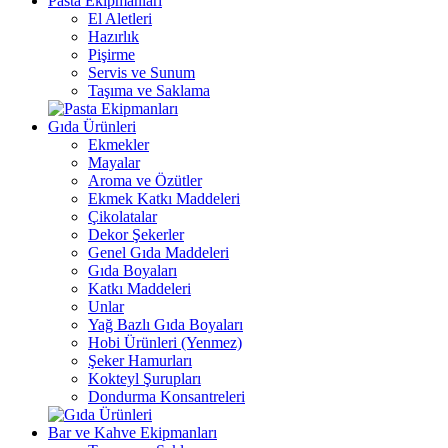
Pasta Ekipmanları
El Aletleri
Hazırlık
Pişirme
Servis ve Sunum
Taşıma ve Saklama
Gıda Ürünleri
Ekmekler
Mayalar
Aroma ve Özütler
Ekmek Katkı Maddeleri
Çikolatalar
Dekor Şekerler
Genel Gıda Maddeleri
Gıda Boyaları
Katkı Maddeleri
Unlar
Yağ Bazlı Gıda Boyaları
Hobi Ürünleri (Yenmez)
Şeker Hamurları
Kokteyl Şurupları
Dondurma Konsantreleri
Bar ve Kahve Ekipmanları