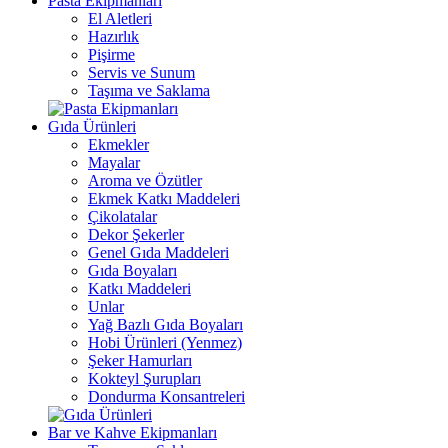
Pasta Ekipmanları
El Aletleri
Hazırlık
Pişirme
Servis ve Sunum
Taşıma ve Saklama
Gıda Ürünleri
Ekmekler
Mayalar
Aroma ve Özütler
Ekmek Katkı Maddeleri
Çikolatalar
Dekor Şekerler
Genel Gıda Maddeleri
Gıda Boyaları
Katkı Maddeleri
Unlar
Yağ Bazlı Gıda Boyaları
Hobi Ürünleri (Yenmez)
Şeker Hamurları
Kokteyl Şurupları
Dondurma Konsantreleri
Bar ve Kahve Ekipmanları