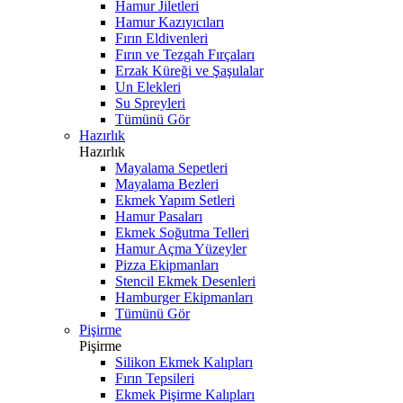
Hamur Jiletleri
Hamur Kazıyıcıları
Fırın Eldivenleri
Fırın ve Tezgah Fırçaları
Erzak Küreği ve Şaşulalar
Un Elekleri
Su Spreyleri
Tümünü Gör
Hazırlık
Hazırlık
Mayalama Sepetleri
Mayalama Bezleri
Ekmek Yapım Setleri
Hamur Pasaları
Ekmek Soğutma Telleri
Hamur Açma Yüzeyler
Pizza Ekipmanları
Stencil Ekmek Desenleri
Hamburger Ekipmanları
Tümünü Gör
Pişirme
Pişirme
Silikon Ekmek Kalıpları
Fırın Tepsileri
Ekmek Pişirme Kalıpları