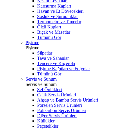
Kesim Levhaları
Karıştırma Kapları
Havan ve Et Dövecekleri
Sosluk ve Şurupluklar
Termometre ve Timerlar
Ölçü Kapları
Bıçak ve Masatlar
Tümünü Gör
Pişirme
Pişirme
Silpatlar
Tava ve Sahanlar
Tencere ve Kaçerola
Pişirme Kağıtları ve Folyolar
Tümünü Gör
Servis ve Sunum
Servis ve Sunum
Şef Önlükleri
Çelik Servis Ürünleri
Ahşap ve Bambu Servis Ürünleri
Porselen Servis Ürünleri
Polikarbon Servis Ürünleri
Diğer Servis Ürünleri
Küllükler
Peçetelikler