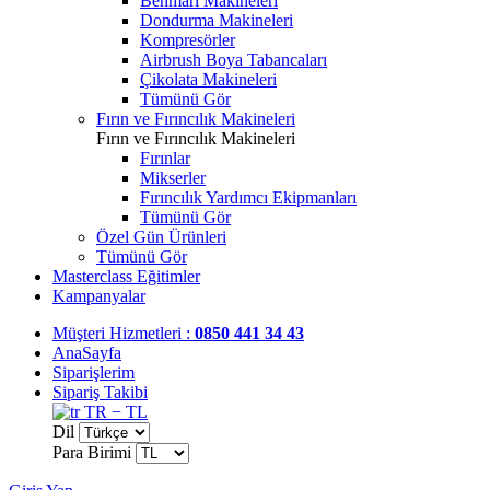
Benmari Makineleri
Dondurma Makineleri
Kompresörler
Airbrush Boya Tabancaları
Çikolata Makineleri
Tümünü Gör
Fırın ve Fırıncılık Makineleri
Fırın ve Fırıncılık Makineleri
Fırınlar
Mikserler
Fırıncılık Yardımcı Ekipmanları
Tümünü Gör
Özel Gün Ürünleri
Tümünü Gör
Masterclass Eğitimler
Kampanyalar
Müşteri Hizmetleri :
0850 441 34 43
AnaSayfa
Siparişlerim
Sipariş Takibi
TR − TL
Dil
Para Birimi