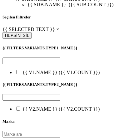
{{ SUB.NAME }}
({{ SUB.COUNT }})
Seçilen Filtreler
{{ SELECTED.TEXT }} ×
HEPSİNİ SİL
{{ FILTERS.VARIANTS.TYPE1_NAME }}
{{ V1.NAME }}
({{ V1.COUNT }})
{{ FILTERS.VARIANTS.TYPE2_NAME }}
{{ V2.NAME }}
({{ V2.COUNT }})
Marka