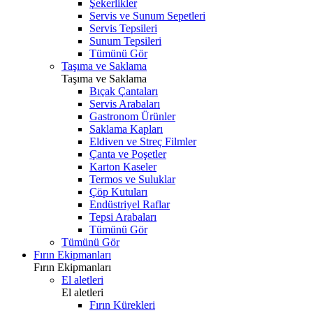
Şekerlikler
Servis ve Sunum Sepetleri
Servis Tepsileri
Sunum Tepsileri
Tümünü Gör
Taşıma ve Saklama
Taşıma ve Saklama
Bıçak Çantaları
Servis Arabaları
Gastronom Ürünler
Saklama Kapları
Eldiven ve Streç Filmler
Çanta ve Poşetler
Karton Kaseler
Termos ve Suluklar
Çöp Kutuları
Endüstriyel Raflar
Tepsi Arabaları
Tümünü Gör
Tümünü Gör
Fırın Ekipmanları
Fırın Ekipmanları
El aletleri
El aletleri
Fırın Kürekleri