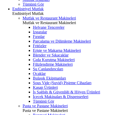
Tümünü Gör
Endüstriyel Mutfak
Endüstriyel Mutfak
Mutfak ve Restaurant Makineleri
Mutfak ve Restaurant Makineleri
Helvane Tencereler
Izgaralar
Fırınlar
Parçalama ve Dilimleme Makineleri
Fritözler
Erişte ve Makarna Makineleri
Blender ve Sıkacaklar
Gıda Kurutma Makineleri
Filizlendirme Makineleri
Su Canlandırıcıları
Ocaklar
Bulaşık Ekipmanları
Sous Vide (Suvid) Pişirme Cihazları
Kasap Ürünleri
İş Sağlığı & Güvenliği & Hijyen Ürünleri
İçecek Makinaları & Dispenserleri
Tümünü Gör
Pasta ve Pastane Makineleri
Pasta ve Pastane Makineleri