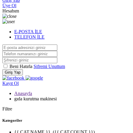
Giriş Yap
Üye Ol
Hesabım
E-POSTA İLE
TELEFON İLE
Beni Hatırla
Şifremi Unuttum
Giriş Yap
Kayıt Ol
Anasayfa
gıda kurutma makinesi
Filtre
Kategoriler
{{ CAT.NAME }}
({{ CAT.COUNT }})