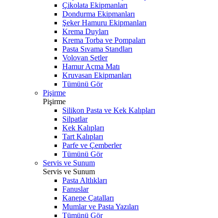
Çikolata Ekipmanları
Dondurma Ekipmanları
Şeker Hamuru Ekipmanları
Krema Duyları
Krema Torba ve Pompaları
Pasta Sıvama Standları
Volovan Setler
Hamur Açma Matı
Kruvasan Ekipmanları
Tümünü Gör
Pişirme
Pişirme
Silikon Pasta ve Kek Kalıpları
Silpatlar
Kek Kalıpları
Tart Kalıpları
Parfe ve Çemberler
Tümünü Gör
Servis ve Sunum
Servis ve Sunum
Pasta Altlıkları
Fanuslar
Kanepe Çatalları
Mumlar ve Pasta Yazıları
Tümünü Gör