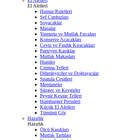
El Aletleri
El Aletleri
Hamur Ruletleri
Şef Cımbızları
Soyacaklar
Maşalar
Yumurta ve Mutfak Fırçaları
Konserve Açacakları
Ceviz ve Fındık Kıracakları
Parizyen Kaşıklar
Mutfak Makasları
Huniler
Çırpma Telleri
Dilimleyiciler ve Doğrayıcılar
Spatula Çeşitleri
Merdaneler
Süzgeç ve Kevgirler
Peynir Kesme Telleri
Hamburger Pressleri
Küçük El Aletleri
Tümünü Gör
Hazırlık
Hazırlık
Ölçü Kaşıkları
Mutfak Tartıları