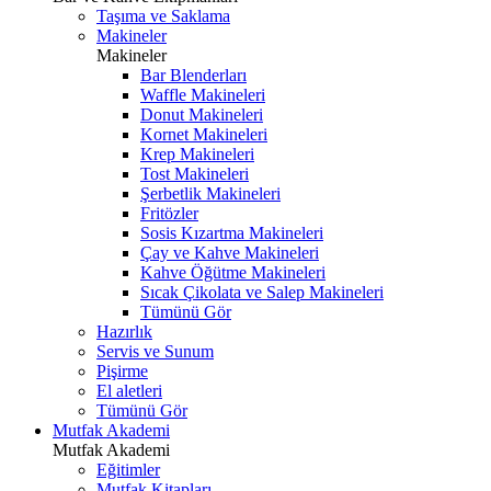
Taşıma ve Saklama
Makineler
Makineler
Bar Blenderları
Waffle Makineleri
Donut Makineleri
Kornet Makineleri
Krep Makineleri
Tost Makineleri
Şerbetlik Makineleri
Fritözler
Sosis Kızartma Makineleri
Çay ve Kahve Makineleri
Kahve Öğütme Makineleri
Sıcak Çikolata ve Salep Makineleri
Tümünü Gör
Hazırlık
Servis ve Sunum
Pişirme
El aletleri
Tümünü Gör
Mutfak Akademi
Mutfak Akademi
Eğitimler
Mutfak Kitapları