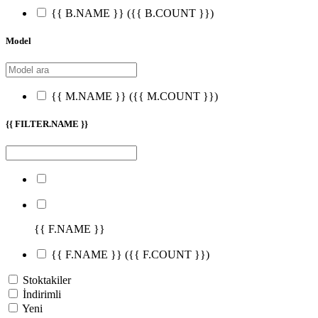
{{ B.NAME }}
({{ B.COUNT }})
Model
{{ M.NAME }}
({{ M.COUNT }})
{{ FILTER.NAME }}
{{ F.NAME }}
{{ F.NAME }}
({{ F.COUNT }})
Stoktakiler
İndirimli
Yeni