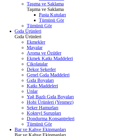
Taşıma ve Saklama
Taşıma ve Saklama
Pasta Kutuları
Tümünü Gör
Tümünü Gör
Gıda Ürünleri
Gıda Ürünleri
Ekmekler
Mayalar
Aroma ve Özütler
Ekmek Katkı Maddeleri
Çikolatalar
Dekor Şekerler
Genel Gıda Maddeleri
Gıda Boyaları
Katkı Maddeleri
Unlar
Yağ Bazlı Gıda Boyaları
Hobi Ürünleri (Yenmez)
Şeker Hamurları
Kokteyl Şurupları
Dondurma Konsantreleri
Tümünü Gör
Bar ve Kahve Ekipmanları
Bar ve Kahve Ekipmanları