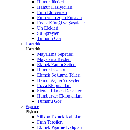
Hamur Jiletleri
Hamur Kazıyıcıları
Fırın Eldivenleri
Fırın ve Tezgah Fırçaları
Erzak Küreği ve Şaşulalar
Un Elekleri
Su Spreyleri
Tümünü Gör
Hazırlık
Hazırlık
Mayalama Sepetleri
Mayalama Bezleri
Ekmek Yapım Setleri
Hamur Pasaları
Ekmek Soğutma Telleri
Hamur Açma Yüzeyler
Pizza Ekipmanları
Stencil Ekmek Desenleri
Hamburger Ekipmanları
Tümünü Gör
Pişirme
Pişirme
Silikon Ekmek Kalıpları
Fırın Tepsileri
Ekmek Pişirme Kalıpları