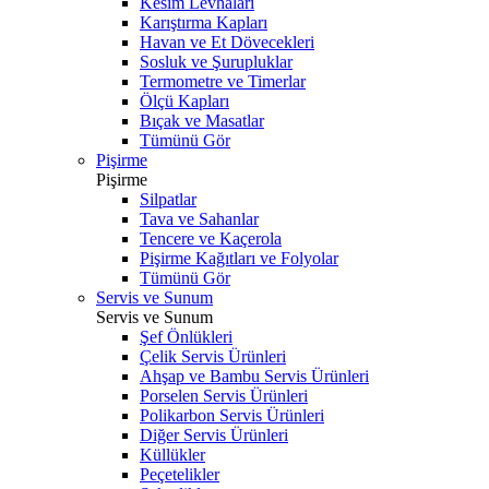
Kesim Levhaları
Karıştırma Kapları
Havan ve Et Dövecekleri
Sosluk ve Şurupluklar
Termometre ve Timerlar
Ölçü Kapları
Bıçak ve Masatlar
Tümünü Gör
Pişirme
Pişirme
Silpatlar
Tava ve Sahanlar
Tencere ve Kaçerola
Pişirme Kağıtları ve Folyolar
Tümünü Gör
Servis ve Sunum
Servis ve Sunum
Şef Önlükleri
Çelik Servis Ürünleri
Ahşap ve Bambu Servis Ürünleri
Porselen Servis Ürünleri
Polikarbon Servis Ürünleri
Diğer Servis Ürünleri
Küllükler
Peçetelikler