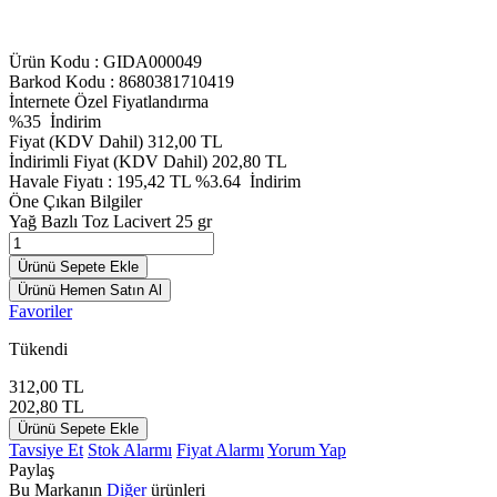
Ürün Kodu :
GIDA000049
Barkod Kodu : 8680381710419
İnternete Özel Fiyatlandırma
%
35
İndirim
Fiyat (KDV Dahil)
312,00
TL
İndirimli Fiyat (KDV Dahil)
202,80
TL
Havale Fiyatı :
195,42
TL
%3.64
İndirim
Öne Çıkan Bilgiler
Yağ Bazlı Toz Lacivert 25 gr
Ürünü Sepete Ekle
Ürünü Hemen Satın Al
Favoriler
Tükendi
312,00
TL
202,80
TL
Ürünü Sepete Ekle
Tavsiye Et
Stok Alarmı
Fiyat Alarmı
Yorum Yap
Paylaş
Bu Markanın
Diğer
ürünleri