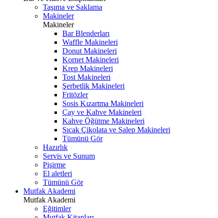
Taşıma ve Saklama
Makineler
Makineler
Bar Blenderları
Waffle Makineleri
Donut Makineleri
Kornet Makineleri
Krep Makineleri
Tost Makineleri
Şerbetlik Makineleri
Fritözler
Sosis Kızartma Makineleri
Çay ve Kahve Makineleri
Kahve Öğütme Makineleri
Sıcak Çikolata ve Salep Makineleri
Tümünü Gör
Hazırlık
Servis ve Sunum
Pişirme
El aletleri
Tümünü Gör
Mutfak Akademi
Mutfak Akademi
Eğitimler
Mutfak Kitapları