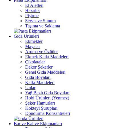
Pasta Ekipmanları
El Aletleri
Hazırlık
Pişirme
Servis ve Sunum
Taşıma ve Saklama
Gıda Ürünleri
Ekmekler
Mayalar
Aroma ve Özütler
Ekmek Katkı Maddeleri
Çikolatalar
Dekor Şekerler
Genel Gıda Maddeleri
Gıda Boyaları
Katkı Maddeleri
Unlar
Yağ Bazlı Gıda Boyaları
Hobi Ürünleri (Yenmez)
Şeker Hamurları
Kokteyl Şurupları
Dondurma Konsantreleri
Bar ve Kahve Ekipmanları