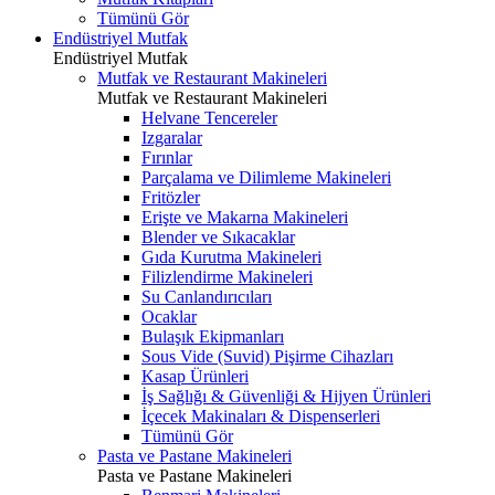
Tümünü Gör
Endüstriyel Mutfak
Endüstriyel Mutfak
Mutfak ve Restaurant Makineleri
Mutfak ve Restaurant Makineleri
Helvane Tencereler
Izgaralar
Fırınlar
Parçalama ve Dilimleme Makineleri
Fritözler
Erişte ve Makarna Makineleri
Blender ve Sıkacaklar
Gıda Kurutma Makineleri
Filizlendirme Makineleri
Su Canlandırıcıları
Ocaklar
Bulaşık Ekipmanları
Sous Vide (Suvid) Pişirme Cihazları
Kasap Ürünleri
İş Sağlığı & Güvenliği & Hijyen Ürünleri
İçecek Makinaları & Dispenserleri
Tümünü Gör
Pasta ve Pastane Makineleri
Pasta ve Pastane Makineleri