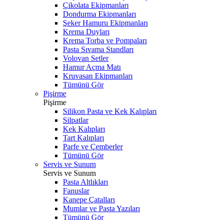
Çikolata Ekipmanları
Dondurma Ekipmanları
Şeker Hamuru Ekipmanları
Krema Duyları
Krema Torba ve Pompaları
Pasta Sıvama Standları
Volovan Setler
Hamur Açma Matı
Kruvasan Ekipmanları
Tümünü Gör
Pişirme
Pişirme
Silikon Pasta ve Kek Kalıpları
Silpatlar
Kek Kalıpları
Tart Kalıpları
Parfe ve Çemberler
Tümünü Gör
Servis ve Sunum
Servis ve Sunum
Pasta Altlıkları
Fanuslar
Kanepe Çatalları
Mumlar ve Pasta Yazıları
Tümünü Gör