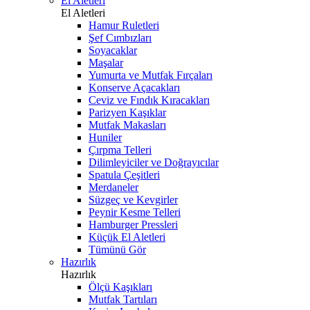
El Aletleri
El Aletleri
Hamur Ruletleri
Şef Cımbızları
Soyacaklar
Maşalar
Yumurta ve Mutfak Fırçaları
Konserve Açacakları
Ceviz ve Fındık Kıracakları
Parizyen Kaşıklar
Mutfak Makasları
Huniler
Çırpma Telleri
Dilimleyiciler ve Doğrayıcılar
Spatula Çeşitleri
Merdaneler
Süzgeç ve Kevgirler
Peynir Kesme Telleri
Hamburger Pressleri
Küçük El Aletleri
Tümünü Gör
Hazırlık
Hazırlık
Ölçü Kaşıkları
Mutfak Tartıları