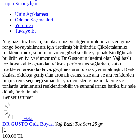
Toplu Sipariş İçin
Ürün Açıklaması
Ödeme Seçenekleri
Yorumlar
Tavsiye Et
Yağ bazlı toz boya çikolatalarınızı ve diğer ürünlerinizi istediğiniz
renge boyayabilmeniz için üretilmiş bir üründür. Çikolatalarınızı
renklendirmek, sunumunuzu en güzel şekilde yapmak istediğinizde,
bu ürün en iyi yardımcınızdır. Dr Gustonun üretimi olan Yağ bazlı
toz boya kalite açısından yüksek performans sağlarken, katkı
maddeleri arasında da vazgeçilmez ürün olarak yerini almıştır. Renk
skalası oldukça geniş olan aromalı esans, size ana ve ara renklerden
birçok renk seçeneği sunar, bu yüzden istediğiniz renklerde ve
tonlarda ürünlerinizi renklendirebilir ve sunumlarınızı harika bir hale
dönüştürebilirsiniz.
Benzer Ürünler
%42
DR GUSTO
Gıda Boyası
Yağ Bazlı Toz Sarı 25 gr
100,00 TL