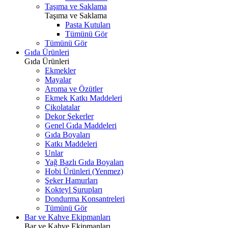
Taşıma ve Saklama
Taşıma ve Saklama
Pasta Kutuları
Tümünü Gör
Tümünü Gör
Gıda Ürünleri
Gıda Ürünleri
Ekmekler
Mayalar
Aroma ve Özütler
Ekmek Katkı Maddeleri
Çikolatalar
Dekor Şekerler
Genel Gıda Maddeleri
Gıda Boyaları
Katkı Maddeleri
Unlar
Yağ Bazlı Gıda Boyaları
Hobi Ürünleri (Yenmez)
Şeker Hamurları
Kokteyl Şurupları
Dondurma Konsantreleri
Tümünü Gör
Bar ve Kahve Ekipmanları
Bar ve Kahve Ekipmanları