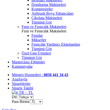
Benmari Makineleri
Dondurma Makineleri
Kompresörler
Airbrush Boya Tabancaları
Çikolata Makineleri
Tümünü Gör
Fırın ve Fırıncılık Makineleri
Fırın ve Fırıncılık Makineleri
Fırınlar
Mikserler
Fırıncılık Yardımcı Ekipmanları
Tümünü Gör
Özel Gün Ürünleri
Tümünü Gör
Masterclass Eğitimler
Kampanyalar
Müşteri Hizmetleri :
0850 441 34 43
AnaSayfa
Siparişlerim
Sipariş Takibi
TR − TL
Dil
Para Birimi