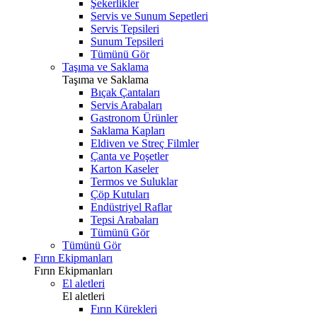
Şekerlikler
Servis ve Sunum Sepetleri
Servis Tepsileri
Sunum Tepsileri
Tümünü Gör
Taşıma ve Saklama
Taşıma ve Saklama
Bıçak Çantaları
Servis Arabaları
Gastronom Ürünler
Saklama Kapları
Eldiven ve Streç Filmler
Çanta ve Poşetler
Karton Kaseler
Termos ve Suluklar
Çöp Kutuları
Endüstriyel Raflar
Tepsi Arabaları
Tümünü Gör
Tümünü Gör
Fırın Ekipmanları
Fırın Ekipmanları
El aletleri
El aletleri
Fırın Kürekleri