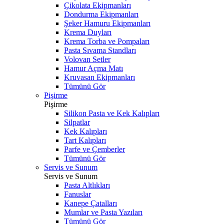
Çikolata Ekipmanları
Dondurma Ekipmanları
Şeker Hamuru Ekipmanları
Krema Duyları
Krema Torba ve Pompaları
Pasta Sıvama Standları
Volovan Setler
Hamur Açma Matı
Kruvasan Ekipmanları
Tümünü Gör
Pişirme
Pişirme
Silikon Pasta ve Kek Kalıpları
Silpatlar
Kek Kalıpları
Tart Kalıpları
Parfe ve Çemberler
Tümünü Gör
Servis ve Sunum
Servis ve Sunum
Pasta Altlıkları
Fanuslar
Kanepe Çatalları
Mumlar ve Pasta Yazıları
Tümünü Gör