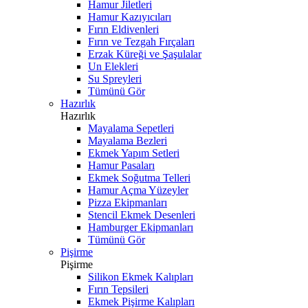
Hamur Jiletleri
Hamur Kazıyıcıları
Fırın Eldivenleri
Fırın ve Tezgah Fırçaları
Erzak Küreği ve Şaşulalar
Un Elekleri
Su Spreyleri
Tümünü Gör
Hazırlık
Hazırlık
Mayalama Sepetleri
Mayalama Bezleri
Ekmek Yapım Setleri
Hamur Pasaları
Ekmek Soğutma Telleri
Hamur Açma Yüzeyler
Pizza Ekipmanları
Stencil Ekmek Desenleri
Hamburger Ekipmanları
Tümünü Gör
Pişirme
Pişirme
Silikon Ekmek Kalıpları
Fırın Tepsileri
Ekmek Pişirme Kalıpları