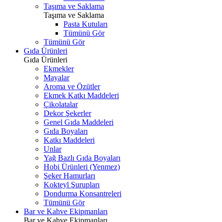
Taşıma ve Saklama
Taşıma ve Saklama
Pasta Kutuları
Tümünü Gör
Tümünü Gör
Gıda Ürünleri
Gıda Ürünleri
Ekmekler
Mayalar
Aroma ve Özütler
Ekmek Katkı Maddeleri
Çikolatalar
Dekor Şekerler
Genel Gıda Maddeleri
Gıda Boyaları
Katkı Maddeleri
Unlar
Yağ Bazlı Gıda Boyaları
Hobi Ürünleri (Yenmez)
Şeker Hamurları
Kokteyl Şurupları
Dondurma Konsantreleri
Tümünü Gör
Bar ve Kahve Ekipmanları
Bar ve Kahve Ekipmanları