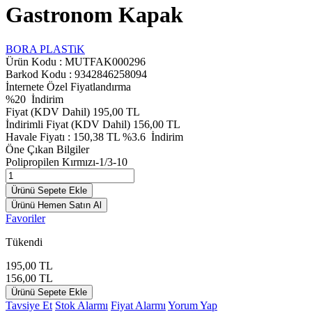
Gastronom Kapak
BORA PLASTiK
Ürün Kodu :
MUTFAK000296
Barkod Kodu : 9342846258094
İnternete Özel Fiyatlandırma
%
20
İndirim
Fiyat (KDV Dahil)
195,00
TL
İndirimli Fiyat (KDV Dahil)
156,00
TL
Havale Fiyatı :
150,38
TL
%3.6
İndirim
Öne Çıkan Bilgiler
Polipropilen Kırmızı-1/3-10
Ürünü Sepete Ekle
Ürünü Hemen Satın Al
Favoriler
Tükendi
195,00
TL
156,00
TL
Ürünü Sepete Ekle
Tavsiye Et
Stok Alarmı
Fiyat Alarmı
Yorum Yap