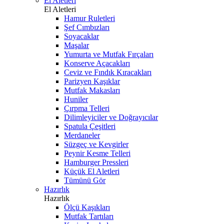
El Aletleri
El Aletleri
Hamur Ruletleri
Şef Cımbızları
Soyacaklar
Maşalar
Yumurta ve Mutfak Fırçaları
Konserve Açacakları
Ceviz ve Fındık Kıracakları
Parizyen Kaşıklar
Mutfak Makasları
Huniler
Çırpma Telleri
Dilimleyiciler ve Doğrayıcılar
Spatula Çeşitleri
Merdaneler
Süzgeç ve Kevgirler
Peynir Kesme Telleri
Hamburger Pressleri
Küçük El Aletleri
Tümünü Gör
Hazırlık
Hazırlık
Ölçü Kaşıkları
Mutfak Tartıları