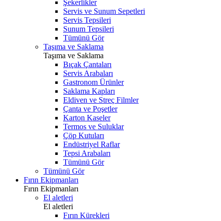
Şekerlikler
Servis ve Sunum Sepetleri
Servis Tepsileri
Sunum Tepsileri
Tümünü Gör
Taşıma ve Saklama
Taşıma ve Saklama
Bıçak Çantaları
Servis Arabaları
Gastronom Ürünler
Saklama Kapları
Eldiven ve Streç Filmler
Çanta ve Poşetler
Karton Kaseler
Termos ve Suluklar
Çöp Kutuları
Endüstriyel Raflar
Tepsi Arabaları
Tümünü Gör
Tümünü Gör
Fırın Ekipmanları
Fırın Ekipmanları
El aletleri
El aletleri
Fırın Kürekleri