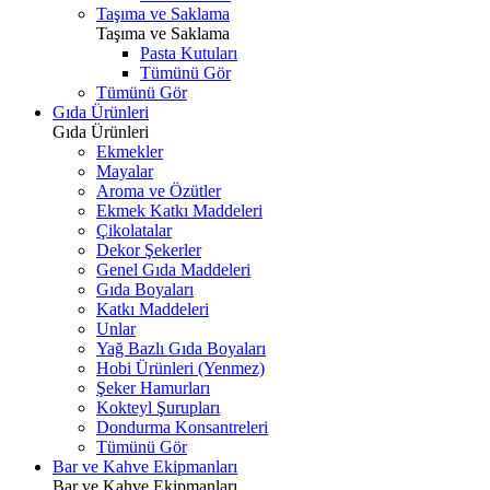
Taşıma ve Saklama
Taşıma ve Saklama
Pasta Kutuları
Tümünü Gör
Tümünü Gör
Gıda Ürünleri
Gıda Ürünleri
Ekmekler
Mayalar
Aroma ve Özütler
Ekmek Katkı Maddeleri
Çikolatalar
Dekor Şekerler
Genel Gıda Maddeleri
Gıda Boyaları
Katkı Maddeleri
Unlar
Yağ Bazlı Gıda Boyaları
Hobi Ürünleri (Yenmez)
Şeker Hamurları
Kokteyl Şurupları
Dondurma Konsantreleri
Tümünü Gör
Bar ve Kahve Ekipmanları
Bar ve Kahve Ekipmanları