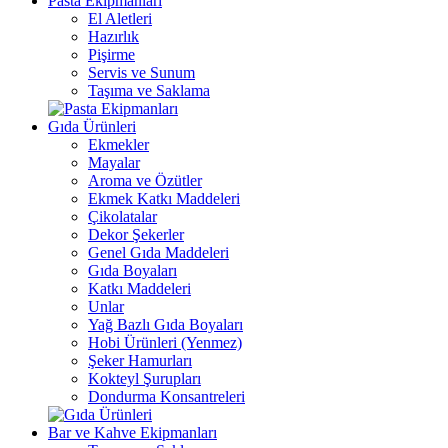
Pasta Ekipmanları
El Aletleri
Hazırlık
Pişirme
Servis ve Sunum
Taşıma ve Saklama
Gıda Ürünleri
Ekmekler
Mayalar
Aroma ve Özütler
Ekmek Katkı Maddeleri
Çikolatalar
Dekor Şekerler
Genel Gıda Maddeleri
Gıda Boyaları
Katkı Maddeleri
Unlar
Yağ Bazlı Gıda Boyaları
Hobi Ürünleri (Yenmez)
Şeker Hamurları
Kokteyl Şurupları
Dondurma Konsantreleri
Bar ve Kahve Ekipmanları