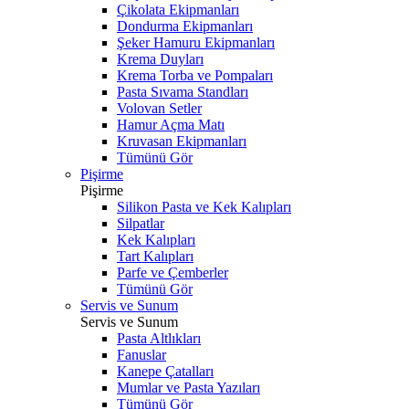
Çikolata Ekipmanları
Dondurma Ekipmanları
Şeker Hamuru Ekipmanları
Krema Duyları
Krema Torba ve Pompaları
Pasta Sıvama Standları
Volovan Setler
Hamur Açma Matı
Kruvasan Ekipmanları
Tümünü Gör
Pişirme
Pişirme
Silikon Pasta ve Kek Kalıpları
Silpatlar
Kek Kalıpları
Tart Kalıpları
Parfe ve Çemberler
Tümünü Gör
Servis ve Sunum
Servis ve Sunum
Pasta Altlıkları
Fanuslar
Kanepe Çatalları
Mumlar ve Pasta Yazıları
Tümünü Gör