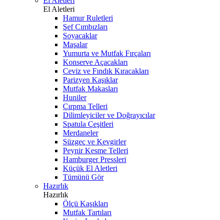
El Aletleri
El Aletleri
Hamur Ruletleri
Şef Cımbızları
Soyacaklar
Maşalar
Yumurta ve Mutfak Fırçaları
Konserve Açacakları
Ceviz ve Fındık Kıracakları
Parizyen Kaşıklar
Mutfak Makasları
Huniler
Çırpma Telleri
Dilimleyiciler ve Doğrayıcılar
Spatula Çeşitleri
Merdaneler
Süzgeç ve Kevgirler
Peynir Kesme Telleri
Hamburger Pressleri
Küçük El Aletleri
Tümünü Gör
Hazırlık
Hazırlık
Ölçü Kaşıkları
Mutfak Tartıları