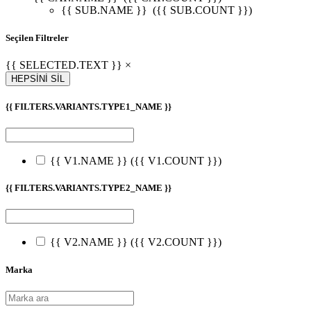
{{ SUB.NAME }}
({{ SUB.COUNT }})
Seçilen Filtreler
{{ SELECTED.TEXT }} ×
HEPSİNİ SİL
{{ FILTERS.VARIANTS.TYPE1_NAME }}
{{ V1.NAME }}
({{ V1.COUNT }})
{{ FILTERS.VARIANTS.TYPE2_NAME }}
{{ V2.NAME }}
({{ V2.COUNT }})
Marka