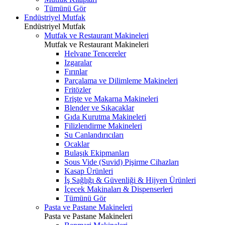
Tümünü Gör
Endüstriyel Mutfak
Endüstriyel Mutfak
Mutfak ve Restaurant Makineleri
Mutfak ve Restaurant Makineleri
Helvane Tencereler
Izgaralar
Fırınlar
Parçalama ve Dilimleme Makineleri
Fritözler
Erişte ve Makarna Makineleri
Blender ve Sıkacaklar
Gıda Kurutma Makineleri
Filizlendirme Makineleri
Su Canlandırıcıları
Ocaklar
Bulaşık Ekipmanları
Sous Vide (Suvid) Pişirme Cihazları
Kasap Ürünleri
İş Sağlığı & Güvenliği & Hijyen Ürünleri
İçecek Makinaları & Dispenserleri
Tümünü Gör
Pasta ve Pastane Makineleri
Pasta ve Pastane Makineleri