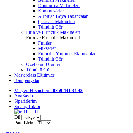
Benmari Makineleri
Dondurma Makineleri
Kompresörler
Airbrush Boya Tabancaları
Çikolata Makineleri
Tümünü Gör
Fırın ve Fırıncılık Makineleri
Fırın ve Fırıncılık Makineleri
Fırınlar
Mikserler
Fırıncılık Yardımcı Ekipmanları
Tümünü Gör
Özel Gün Ürünleri
Tümünü Gör
Masterclass Eğitimler
Kampanyalar
Müşteri Hizmetleri :
0850 441 34 43
AnaSayfa
Siparişlerim
Sipariş Takibi
TR − TL
Dil
Para Birimi