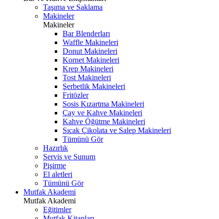
Taşıma ve Saklama
Makineler
Makineler
Bar Blenderları
Waffle Makineleri
Donut Makineleri
Kornet Makineleri
Krep Makineleri
Tost Makineleri
Şerbetlik Makineleri
Fritözler
Sosis Kızartma Makineleri
Çay ve Kahve Makineleri
Kahve Öğütme Makineleri
Sıcak Çikolata ve Salep Makineleri
Tümünü Gör
Hazırlık
Servis ve Sunum
Pişirme
El aletleri
Tümünü Gör
Mutfak Akademi
Mutfak Akademi
Eğitimler
Mutfak Kitapları