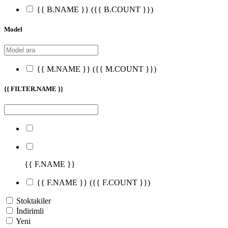
{{ B.NAME }}
({{ B.COUNT }})
Model
{{ M.NAME }}
({{ M.COUNT }})
{{ FILTER.NAME }}
{{ F.NAME }}
{{ F.NAME }}
({{ F.COUNT }})
Stoktakiler
İndirimli
Yeni