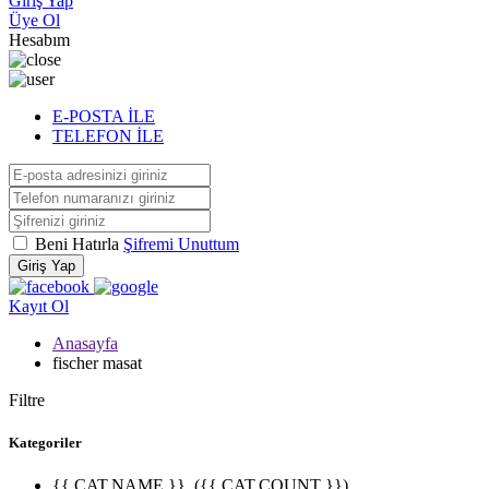
Giriş Yap
Üye Ol
Hesabım
E-POSTA İLE
TELEFON İLE
Beni Hatırla
Şifremi Unuttum
Giriş Yap
Kayıt Ol
Anasayfa
fischer masat
Filtre
Kategoriler
{{ CAT.NAME }}
({{ CAT.COUNT }})