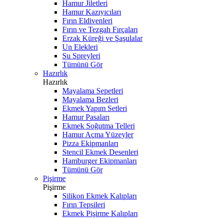
Hamur Jiletleri
Hamur Kazıyıcıları
Fırın Eldivenleri
Fırın ve Tezgah Fırçaları
Erzak Küreği ve Şaşulalar
Un Elekleri
Su Spreyleri
Tümünü Gör
Hazırlık
Hazırlık
Mayalama Sepetleri
Mayalama Bezleri
Ekmek Yapım Setleri
Hamur Pasaları
Ekmek Soğutma Telleri
Hamur Açma Yüzeyler
Pizza Ekipmanları
Stencil Ekmek Desenleri
Hamburger Ekipmanları
Tümünü Gör
Pişirme
Pişirme
Silikon Ekmek Kalıpları
Fırın Tepsileri
Ekmek Pişirme Kalıpları