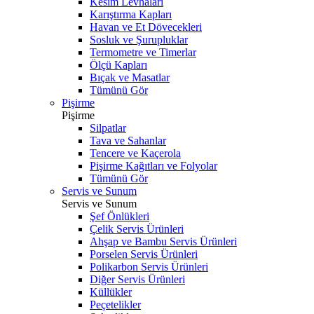
Kesim Levhaları
Karıştırma Kapları
Havan ve Et Dövecekleri
Sosluk ve Şurupluklar
Termometre ve Timerlar
Ölçü Kapları
Bıçak ve Masatlar
Tümünü Gör
Pişirme
Pişirme
Silpatlar
Tava ve Sahanlar
Tencere ve Kaçerola
Pişirme Kağıtları ve Folyolar
Tümünü Gör
Servis ve Sunum
Servis ve Sunum
Şef Önlükleri
Çelik Servis Ürünleri
Ahşap ve Bambu Servis Ürünleri
Porselen Servis Ürünleri
Polikarbon Servis Ürünleri
Diğer Servis Ürünleri
Küllükler
Peçetelikler