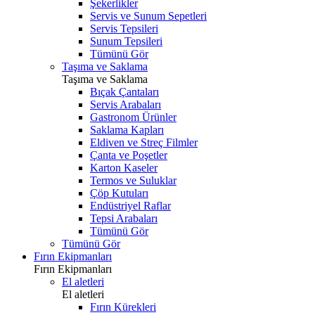
Şekerlikler
Servis ve Sunum Sepetleri
Servis Tepsileri
Sunum Tepsileri
Tümünü Gör
Taşıma ve Saklama
Taşıma ve Saklama
Bıçak Çantaları
Servis Arabaları
Gastronom Ürünler
Saklama Kapları
Eldiven ve Streç Filmler
Çanta ve Poşetler
Karton Kaseler
Termos ve Suluklar
Çöp Kutuları
Endüstriyel Raflar
Tepsi Arabaları
Tümünü Gör
Tümünü Gör
Fırın Ekipmanları
Fırın Ekipmanları
El aletleri
El aletleri
Fırın Kürekleri