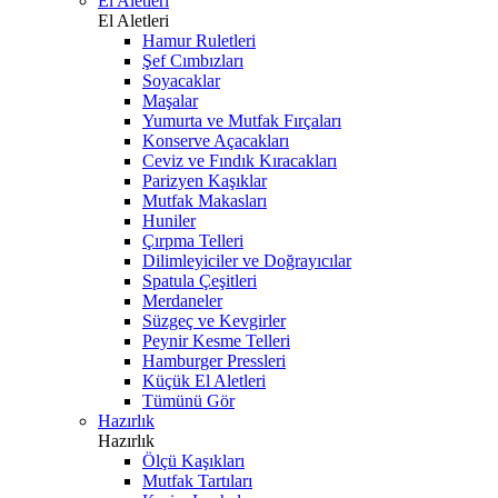
El Aletleri
El Aletleri
Hamur Ruletleri
Şef Cımbızları
Soyacaklar
Maşalar
Yumurta ve Mutfak Fırçaları
Konserve Açacakları
Ceviz ve Fındık Kıracakları
Parizyen Kaşıklar
Mutfak Makasları
Huniler
Çırpma Telleri
Dilimleyiciler ve Doğrayıcılar
Spatula Çeşitleri
Merdaneler
Süzgeç ve Kevgirler
Peynir Kesme Telleri
Hamburger Pressleri
Küçük El Aletleri
Tümünü Gör
Hazırlık
Hazırlık
Ölçü Kaşıkları
Mutfak Tartıları