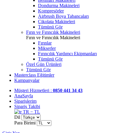
Benmari Makineleri
Dondurma Makineleri
Kompresörler
Airbrush Boya Tabancaları
Çikolata Makineleri
Tümünü Gör
Fırın ve Fırıncılık Makineleri
Fırın ve Fırıncılık Makineleri
Fırınlar
Mikserler
Fırıncılık Yardımcı Ekipmanları
Tümünü Gör
Özel Gün Ürünleri
Tümünü Gör
Masterclass Eğitimler
Kampanyalar
Müşteri Hizmetleri :
0850 441 34 43
AnaSayfa
Siparişlerim
Sipariş Takibi
TR − TL
Dil
Para Birimi