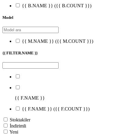
{{ B.NAME }}
({{ B.COUNT }})
Model
{{ M.NAME }}
({{ M.COUNT }})
{{ FILTER.NAME }}
{{ F.NAME }}
{{ F.NAME }}
({{ F.COUNT }})
Stoktakiler
İndirimli
Yeni