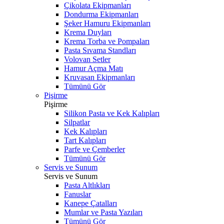
Çikolata Ekipmanları
Dondurma Ekipmanları
Şeker Hamuru Ekipmanları
Krema Duyları
Krema Torba ve Pompaları
Pasta Sıvama Standları
Volovan Setler
Hamur Açma Matı
Kruvasan Ekipmanları
Tümünü Gör
Pişirme
Pişirme
Silikon Pasta ve Kek Kalıpları
Silpatlar
Kek Kalıpları
Tart Kalıpları
Parfe ve Çemberler
Tümünü Gör
Servis ve Sunum
Servis ve Sunum
Pasta Altlıkları
Fanuslar
Kanepe Çatalları
Mumlar ve Pasta Yazıları
Tümünü Gör