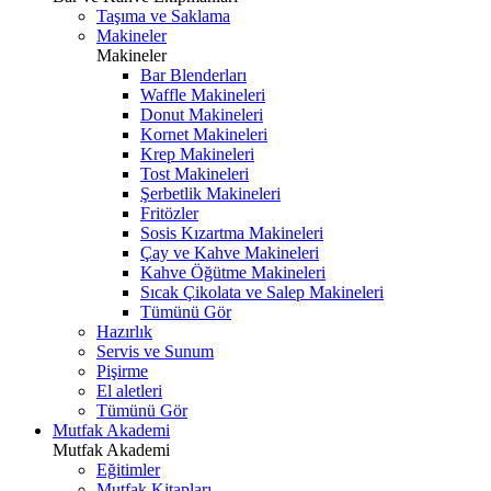
Taşıma ve Saklama
Makineler
Makineler
Bar Blenderları
Waffle Makineleri
Donut Makineleri
Kornet Makineleri
Krep Makineleri
Tost Makineleri
Şerbetlik Makineleri
Fritözler
Sosis Kızartma Makineleri
Çay ve Kahve Makineleri
Kahve Öğütme Makineleri
Sıcak Çikolata ve Salep Makineleri
Tümünü Gör
Hazırlık
Servis ve Sunum
Pişirme
El aletleri
Tümünü Gör
Mutfak Akademi
Mutfak Akademi
Eğitimler
Mutfak Kitapları