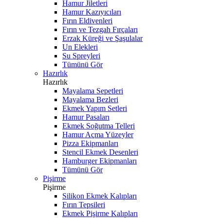
Hamur Jiletleri
Hamur Kazıyıcıları
Fırın Eldivenleri
Fırın ve Tezgah Fırçaları
Erzak Küreği ve Şaşulalar
Un Elekleri
Su Spreyleri
Tümünü Gör
Hazırlık
Hazırlık
Mayalama Sepetleri
Mayalama Bezleri
Ekmek Yapım Setleri
Hamur Pasaları
Ekmek Soğutma Telleri
Hamur Açma Yüzeyler
Pizza Ekipmanları
Stencil Ekmek Desenleri
Hamburger Ekipmanları
Tümünü Gör
Pişirme
Pişirme
Silikon Ekmek Kalıpları
Fırın Tepsileri
Ekmek Pişirme Kalıpları