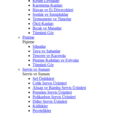
Kesim Levhaları
Karıştırma Kapları
Havan ve Et Dövecekleri
Sosluk ve Şurupluklar
Termometre ve Timerlar
Ölçü Kapları
Bıçak ve Masatlar
Tümünü Gör
Pişirme
Pişirme
Silpatlar
Tava ve Sahanlar
Tencere ve Kaçerola
Pişirme Kağıtları ve Folyolar
Tümünü Gör
Servis ve Sunum
Servis ve Sunum
Şef Önlükleri
Çelik Servis Ürünleri
Ahşap ve Bambu Servis Ürünleri
Porselen Servis Ürünleri
Polikarbon Servis Ürünleri
Diğer Servis Ürünleri
Küllükler
Peçetelikler