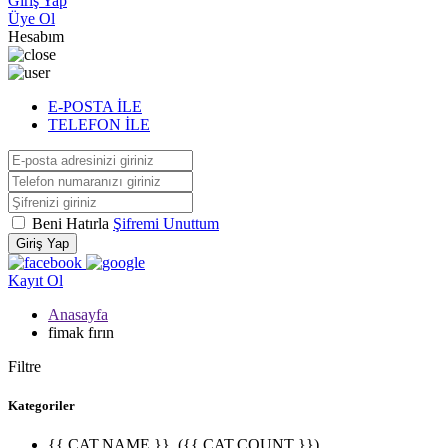
Giriş Yap
Üye Ol
Hesabım
E-POSTA İLE
TELEFON İLE
Beni Hatırla
Şifremi Unuttum
Giriş Yap
Kayıt Ol
Anasayfa
fimak fırın
Filtre
Kategoriler
{{ CAT.NAME }}
({{ CAT.COUNT }})