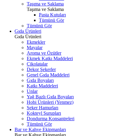
Taşıma ve Saklama
Taşıma ve Saklama
Pasta Kutuları
Tümünü Gör
Tümünü Gör
Gıda Ürünleri
Gıda Ürünleri
Ekmekler
Mayalar
Aroma ve Özütler
Ekmek Katkı Maddeleri
Çikolatalar
Dekor Şekerler
Genel Gıda Maddeleri
Gıda Boyaları
Katkı Maddeleri
Unlar
Yağ Bazlı Gıda Boyaları
Hobi Ürünleri (Yenmez)
Şeker Hamurları
Kokteyl Şurupları
Dondurma Konsantreleri
Tümünü Gör
Bar ve Kahve Ekipmanları
Bar ve Kahve Ekipmanları