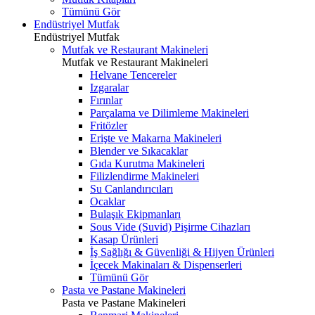
Tümünü Gör
Endüstriyel Mutfak
Endüstriyel Mutfak
Mutfak ve Restaurant Makineleri
Mutfak ve Restaurant Makineleri
Helvane Tencereler
Izgaralar
Fırınlar
Parçalama ve Dilimleme Makineleri
Fritözler
Erişte ve Makarna Makineleri
Blender ve Sıkacaklar
Gıda Kurutma Makineleri
Filizlendirme Makineleri
Su Canlandırıcıları
Ocaklar
Bulaşık Ekipmanları
Sous Vide (Suvid) Pişirme Cihazları
Kasap Ürünleri
İş Sağlığı & Güvenliği & Hijyen Ürünleri
İçecek Makinaları & Dispenserleri
Tümünü Gör
Pasta ve Pastane Makineleri
Pasta ve Pastane Makineleri