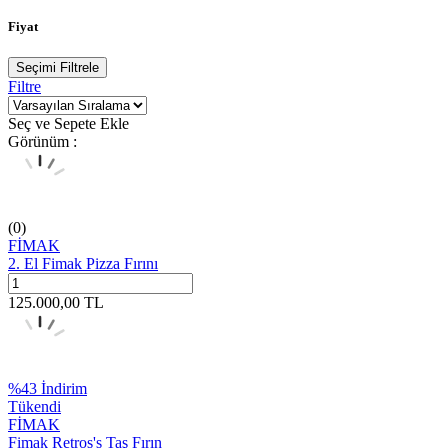
Fiyat
Seçimi Filtrele
Filtre
Seç ve Sepete Ekle
Görünüm :
(0)
FİMAK
2. El Fimak Pizza Fırını
125.000,00
TL
%
43
İndirim
Tükendi
FİMAK
Fimak Retros's Taş Fırın