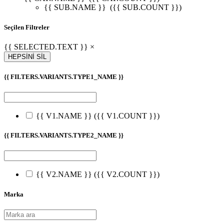
{{ SUB.NAME }}
({{ SUB.COUNT }})
Seçilen Filtreler
{{ SELECTED.TEXT }} ×
HEPSİNİ SİL
{{ FILTERS.VARIANTS.TYPE1_NAME }}
{{ V1.NAME }}
({{ V1.COUNT }})
{{ FILTERS.VARIANTS.TYPE2_NAME }}
{{ V2.NAME }}
({{ V2.COUNT }})
Marka