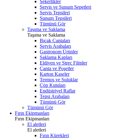
Şekerlikler
Servis ve Sunum Sepetleri
Servis Tepsileri
Sunum Tepsileri
Tümünü Gör
Taşıma ve Saklama
Taşıma ve Saklama
Bıçak Çantaları
Servis Arabaları
Gastronom Ürünler
Saklama Kapları
Eldiven ve Streç Filmler
Çanta ve Poşetler
Karton Kaseler
Termos ve Suluklar
Çöp Kutuları
Endüstriyel Raflar
Tepsi Arabaları
Tümünü Gör
Tümünü Gör
Fırın Ekipmanları
Fırın Ekipmanları
El aletleri
El aletleri
Fırın Kürekleri