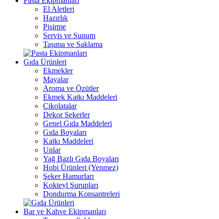
Pasta Ekipmanları
El Aletleri
Hazırlık
Pişirme
Servis ve Sunum
Taşıma ve Saklama
Gıda Ürünleri
Ekmekler
Mayalar
Aroma ve Özütler
Ekmek Katkı Maddeleri
Çikolatalar
Dekor Şekerler
Genel Gıda Maddeleri
Gıda Boyaları
Katkı Maddeleri
Unlar
Yağ Bazlı Gıda Boyaları
Hobi Ürünleri (Yenmez)
Şeker Hamurları
Kokteyl Şurupları
Dondurma Konsantreleri
Bar ve Kahve Ekipmanları