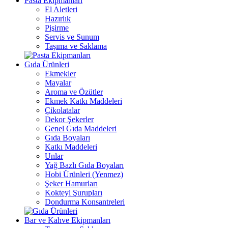
Pasta Ekipmanları
El Aletleri
Hazırlık
Pişirme
Servis ve Sunum
Taşıma ve Saklama
Gıda Ürünleri
Ekmekler
Mayalar
Aroma ve Özütler
Ekmek Katkı Maddeleri
Çikolatalar
Dekor Şekerler
Genel Gıda Maddeleri
Gıda Boyaları
Katkı Maddeleri
Unlar
Yağ Bazlı Gıda Boyaları
Hobi Ürünleri (Yenmez)
Şeker Hamurları
Kokteyl Şurupları
Dondurma Konsantreleri
Bar ve Kahve Ekipmanları