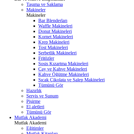
Taşıma ve Saklama
Makineler
Makineler
Bar Blenderları
Waffle Makineleri
Donut Makineleri
Kornet Makineleri
Krep Makineleri
Tost Makineleri
Şerbetlik Makineleri
Fritözler
Sosis Kızartma Makineleri
Çay ve Kahve Makineleri
Kahve Öğütme Makineleri
Sıcak Çikolata ve Salep Makineleri
Tümünü Gör
Hazırlık
Servis ve Sunum
Pişirme
El aletleri
Tümünü Gör
Mutfak Akademi
Mutfak Akademi
Eğitimler
Mutfak Kitapları