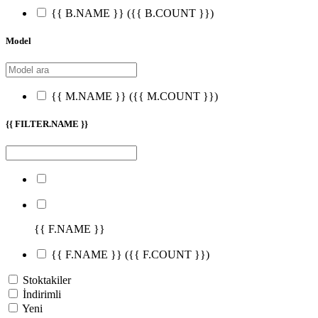
{{ B.NAME }}
({{ B.COUNT }})
Model
{{ M.NAME }}
({{ M.COUNT }})
{{ FILTER.NAME }}
{{ F.NAME }}
{{ F.NAME }}
({{ F.COUNT }})
Stoktakiler
İndirimli
Yeni