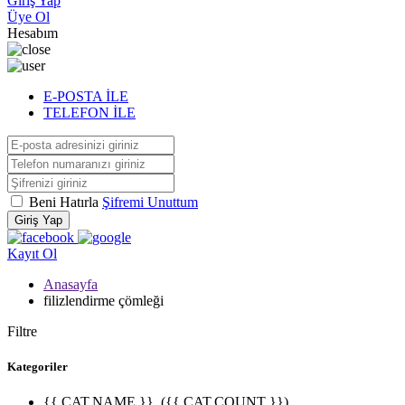
Giriş Yap
Üye Ol
Hesabım
E-POSTA İLE
TELEFON İLE
Beni Hatırla
Şifremi Unuttum
Giriş Yap
Kayıt Ol
Anasayfa
filizlendirme çömleği
Filtre
Kategoriler
{{ CAT.NAME }}
({{ CAT.COUNT }})