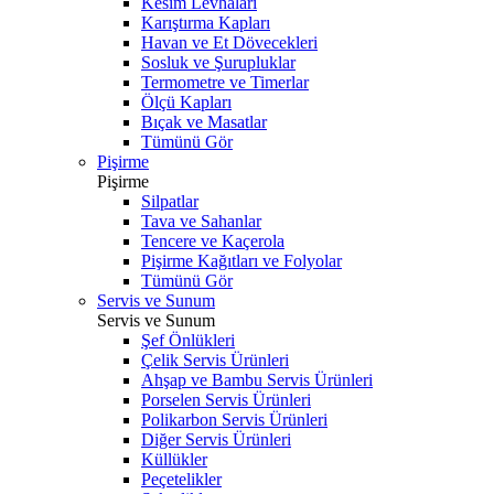
Kesim Levhaları
Karıştırma Kapları
Havan ve Et Dövecekleri
Sosluk ve Şurupluklar
Termometre ve Timerlar
Ölçü Kapları
Bıçak ve Masatlar
Tümünü Gör
Pişirme
Pişirme
Silpatlar
Tava ve Sahanlar
Tencere ve Kaçerola
Pişirme Kağıtları ve Folyolar
Tümünü Gör
Servis ve Sunum
Servis ve Sunum
Şef Önlükleri
Çelik Servis Ürünleri
Ahşap ve Bambu Servis Ürünleri
Porselen Servis Ürünleri
Polikarbon Servis Ürünleri
Diğer Servis Ürünleri
Küllükler
Peçetelikler