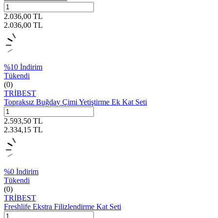
2.036,00
TL
2.036,00
TL
%
10
İndirim
Tükendi
(0)
TRİBEST
Topraksız Buğday Çimi Yetiştirme Ek Kat Seti
2.593,50
TL
2.334,15
TL
%
0
İndirim
Tükendi
(0)
TRİBEST
Freshlife Ekstra Filizlendirme Kat Seti