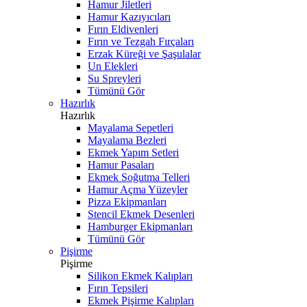
Hamur Jiletleri
Hamur Kazıyıcıları
Fırın Eldivenleri
Fırın ve Tezgah Fırçaları
Erzak Küreği ve Şaşulalar
Un Elekleri
Su Spreyleri
Tümünü Gör
Hazırlık
Hazırlık
Mayalama Sepetleri
Mayalama Bezleri
Ekmek Yapım Setleri
Hamur Pasaları
Ekmek Soğutma Telleri
Hamur Açma Yüzeyler
Pizza Ekipmanları
Stencil Ekmek Desenleri
Hamburger Ekipmanları
Tümünü Gör
Pişirme
Pişirme
Silikon Ekmek Kalıpları
Fırın Tepsileri
Ekmek Pişirme Kalıpları