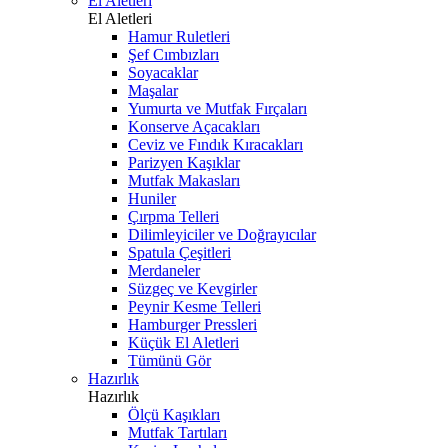
El Aletleri
El Aletleri
Hamur Ruletleri
Şef Cımbızları
Soyacaklar
Maşalar
Yumurta ve Mutfak Fırçaları
Konserve Açacakları
Ceviz ve Fındık Kıracakları
Parizyen Kaşıklar
Mutfak Makasları
Huniler
Çırpma Telleri
Dilimleyiciler ve Doğrayıcılar
Spatula Çeşitleri
Merdaneler
Süzgeç ve Kevgirler
Peynir Kesme Telleri
Hamburger Pressleri
Küçük El Aletleri
Tümünü Gör
Hazırlık
Hazırlık
Ölçü Kaşıkları
Mutfak Tartıları