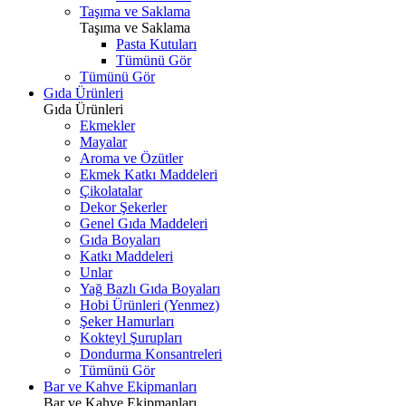
Taşıma ve Saklama
Taşıma ve Saklama
Pasta Kutuları
Tümünü Gör
Tümünü Gör
Gıda Ürünleri
Gıda Ürünleri
Ekmekler
Mayalar
Aroma ve Özütler
Ekmek Katkı Maddeleri
Çikolatalar
Dekor Şekerler
Genel Gıda Maddeleri
Gıda Boyaları
Katkı Maddeleri
Unlar
Yağ Bazlı Gıda Boyaları
Hobi Ürünleri (Yenmez)
Şeker Hamurları
Kokteyl Şurupları
Dondurma Konsantreleri
Tümünü Gör
Bar ve Kahve Ekipmanları
Bar ve Kahve Ekipmanları