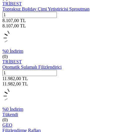
TRİBEST
Topraksız Buğday Çimi Yetiştiricisi Sproutman
8.107,00
TL
8.107,00
TL
%
0
İndirim
(0)
TRİBEST
Otomatik Sulamalı Filizlendirici
11.982,00
TL
11.982,00
TL
%
0
İndirim
Tükendi
(0)
GEO
Filizlendirme Rafları