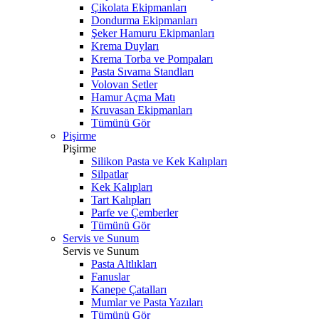
Çikolata Ekipmanları
Dondurma Ekipmanları
Şeker Hamuru Ekipmanları
Krema Duyları
Krema Torba ve Pompaları
Pasta Sıvama Standları
Volovan Setler
Hamur Açma Matı
Kruvasan Ekipmanları
Tümünü Gör
Pişirme
Pişirme
Silikon Pasta ve Kek Kalıpları
Silpatlar
Kek Kalıpları
Tart Kalıpları
Parfe ve Çemberler
Tümünü Gör
Servis ve Sunum
Servis ve Sunum
Pasta Altlıkları
Fanuslar
Kanepe Çatalları
Mumlar ve Pasta Yazıları
Tümünü Gör