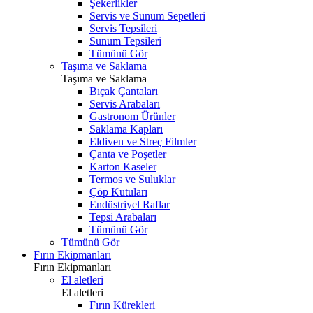
Şekerlikler
Servis ve Sunum Sepetleri
Servis Tepsileri
Sunum Tepsileri
Tümünü Gör
Taşıma ve Saklama
Taşıma ve Saklama
Bıçak Çantaları
Servis Arabaları
Gastronom Ürünler
Saklama Kapları
Eldiven ve Streç Filmler
Çanta ve Poşetler
Karton Kaseler
Termos ve Suluklar
Çöp Kutuları
Endüstriyel Raflar
Tepsi Arabaları
Tümünü Gör
Tümünü Gör
Fırın Ekipmanları
Fırın Ekipmanları
El aletleri
El aletleri
Fırın Kürekleri