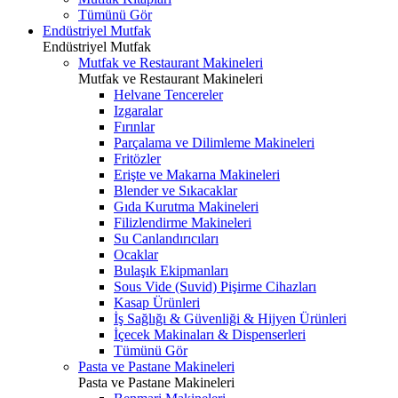
Tümünü Gör
Endüstriyel Mutfak
Endüstriyel Mutfak
Mutfak ve Restaurant Makineleri
Mutfak ve Restaurant Makineleri
Helvane Tencereler
Izgaralar
Fırınlar
Parçalama ve Dilimleme Makineleri
Fritözler
Erişte ve Makarna Makineleri
Blender ve Sıkacaklar
Gıda Kurutma Makineleri
Filizlendirme Makineleri
Su Canlandırıcıları
Ocaklar
Bulaşık Ekipmanları
Sous Vide (Suvid) Pişirme Cihazları
Kasap Ürünleri
İş Sağlığı & Güvenliği & Hijyen Ürünleri
İçecek Makinaları & Dispenserleri
Tümünü Gör
Pasta ve Pastane Makineleri
Pasta ve Pastane Makineleri