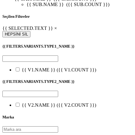
{{ SUB.NAME }}
({{ SUB.COUNT }})
Seçilen Filtreler
{{ SELECTED.TEXT }} ×
HEPSİNİ SİL
{{ FILTERS.VARIANTS.TYPE1_NAME }}
{{ V1.NAME }}
({{ V1.COUNT }})
{{ FILTERS.VARIANTS.TYPE2_NAME }}
{{ V2.NAME }}
({{ V2.COUNT }})
Marka