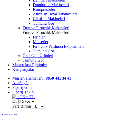
Benmari Makineleri
Dondurma Makineleri
Kompresörler
Airbrush Boya Tabancaları
Çikolata Makineleri
Tümünü Gör
Fırın ve Fırıncılık Makineleri
Fırın ve Fırıncılık Makineleri
Fırınlar
Mikserler
Fırıncılık Yardımcı Ekipmanları
Tümünü Gör
Özel Gün Ürünleri
Tümünü Gör
Masterclass Eğitimler
Kampanyalar
Müşteri Hizmetleri :
0850 441 34 43
AnaSayfa
Siparişlerim
Sipariş Takibi
TR − TL
Dil
Para Birimi