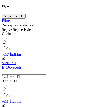
Fiyat
Seçimi Filtrele
Filtre
Seç ve Sepete Ekle
Görünüm :
%
17
İndirim
(0)
SİNERJİ
Et Döveceği
1.210,00
TL
999,00
TL
%
11
İndirim
(0)