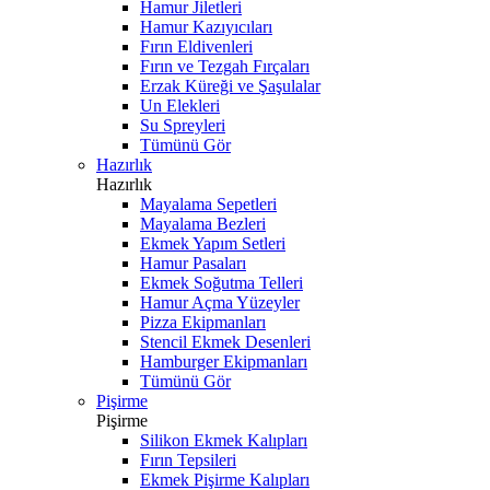
Hamur Jiletleri
Hamur Kazıyıcıları
Fırın Eldivenleri
Fırın ve Tezgah Fırçaları
Erzak Küreği ve Şaşulalar
Un Elekleri
Su Spreyleri
Tümünü Gör
Hazırlık
Hazırlık
Mayalama Sepetleri
Mayalama Bezleri
Ekmek Yapım Setleri
Hamur Pasaları
Ekmek Soğutma Telleri
Hamur Açma Yüzeyler
Pizza Ekipmanları
Stencil Ekmek Desenleri
Hamburger Ekipmanları
Tümünü Gör
Pişirme
Pişirme
Silikon Ekmek Kalıpları
Fırın Tepsileri
Ekmek Pişirme Kalıpları