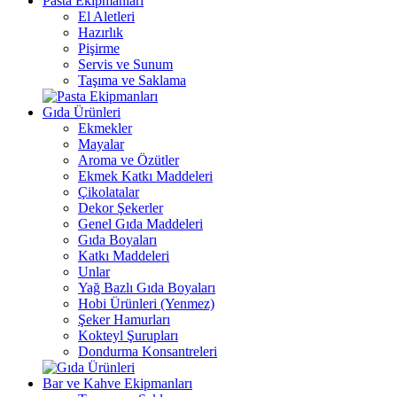
Pasta Ekipmanları
El Aletleri
Hazırlık
Pişirme
Servis ve Sunum
Taşıma ve Saklama
Gıda Ürünleri
Ekmekler
Mayalar
Aroma ve Özütler
Ekmek Katkı Maddeleri
Çikolatalar
Dekor Şekerler
Genel Gıda Maddeleri
Gıda Boyaları
Katkı Maddeleri
Unlar
Yağ Bazlı Gıda Boyaları
Hobi Ürünleri (Yenmez)
Şeker Hamurları
Kokteyl Şurupları
Dondurma Konsantreleri
Bar ve Kahve Ekipmanları