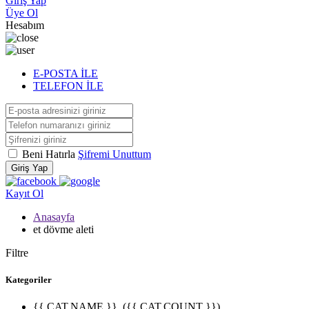
Giriş Yap
Üye Ol
Hesabım
E-POSTA İLE
TELEFON İLE
Beni Hatırla
Şifremi Unuttum
Giriş Yap
Kayıt Ol
Anasayfa
et dövme aleti
Filtre
Kategoriler
{{ CAT.NAME }}
({{ CAT.COUNT }})