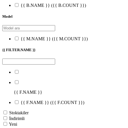
{{ B.NAME }}
({{ B.COUNT }})
Model
{{ M.NAME }}
({{ M.COUNT }})
{{ FILTER.NAME }}
{{ F.NAME }}
{{ F.NAME }}
({{ F.COUNT }})
Stoktakiler
İndirimli
Yeni