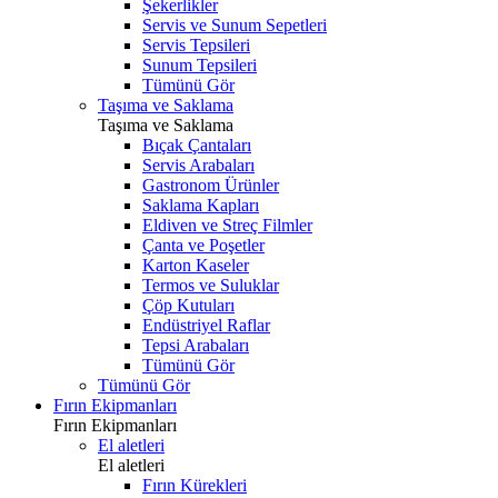
Şekerlikler
Servis ve Sunum Sepetleri
Servis Tepsileri
Sunum Tepsileri
Tümünü Gör
Taşıma ve Saklama
Taşıma ve Saklama
Bıçak Çantaları
Servis Arabaları
Gastronom Ürünler
Saklama Kapları
Eldiven ve Streç Filmler
Çanta ve Poşetler
Karton Kaseler
Termos ve Suluklar
Çöp Kutuları
Endüstriyel Raflar
Tepsi Arabaları
Tümünü Gör
Tümünü Gör
Fırın Ekipmanları
Fırın Ekipmanları
El aletleri
El aletleri
Fırın Kürekleri