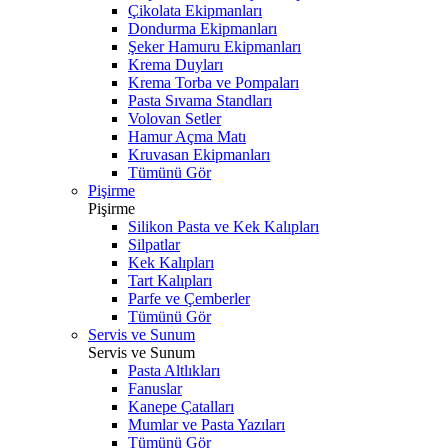
Çikolata Ekipmanları
Dondurma Ekipmanları
Şeker Hamuru Ekipmanları
Krema Duyları
Krema Torba ve Pompaları
Pasta Sıvama Standları
Volovan Setler
Hamur Açma Matı
Kruvasan Ekipmanları
Tümünü Gör
Pişirme
Pişirme
Silikon Pasta ve Kek Kalıpları
Silpatlar
Kek Kalıpları
Tart Kalıpları
Parfe ve Çemberler
Tümünü Gör
Servis ve Sunum
Servis ve Sunum
Pasta Altlıkları
Fanuslar
Kanepe Çatalları
Mumlar ve Pasta Yazıları
Tümünü Gör