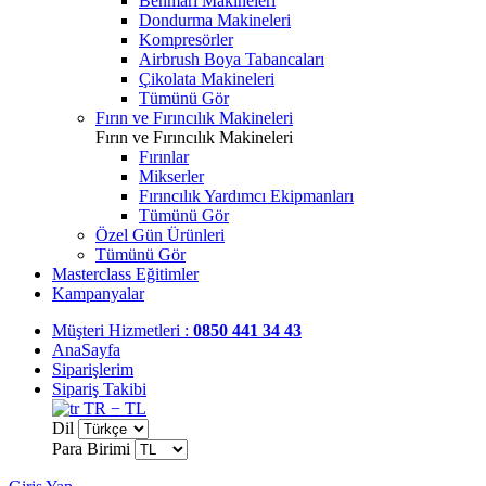
Benmari Makineleri
Dondurma Makineleri
Kompresörler
Airbrush Boya Tabancaları
Çikolata Makineleri
Tümünü Gör
Fırın ve Fırıncılık Makineleri
Fırın ve Fırıncılık Makineleri
Fırınlar
Mikserler
Fırıncılık Yardımcı Ekipmanları
Tümünü Gör
Özel Gün Ürünleri
Tümünü Gör
Masterclass Eğitimler
Kampanyalar
Müşteri Hizmetleri :
0850 441 34 43
AnaSayfa
Siparişlerim
Sipariş Takibi
TR − TL
Dil
Para Birimi