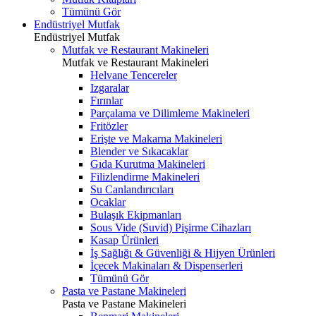
Tümünü Gör
Endüstriyel Mutfak
Endüstriyel Mutfak
Mutfak ve Restaurant Makineleri
Mutfak ve Restaurant Makineleri
Helvane Tencereler
Izgaralar
Fırınlar
Parçalama ve Dilimleme Makineleri
Fritözler
Erişte ve Makarna Makineleri
Blender ve Sıkacaklar
Gıda Kurutma Makineleri
Filizlendirme Makineleri
Su Canlandırıcıları
Ocaklar
Bulaşık Ekipmanları
Sous Vide (Suvid) Pişirme Cihazları
Kasap Ürünleri
İş Sağlığı & Güvenliği & Hijyen Ürünleri
İçecek Makinaları & Dispenserleri
Tümünü Gör
Pasta ve Pastane Makineleri
Pasta ve Pastane Makineleri