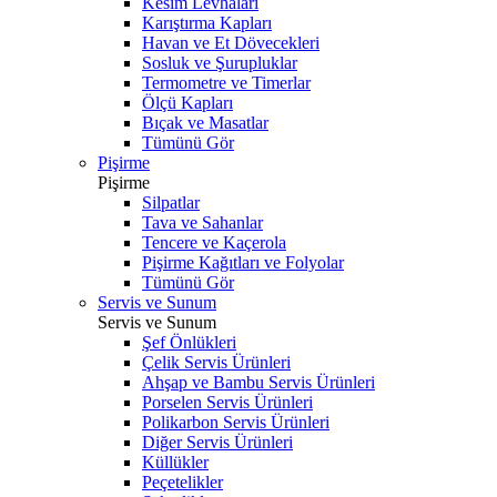
Kesim Levhaları
Karıştırma Kapları
Havan ve Et Dövecekleri
Sosluk ve Şurupluklar
Termometre ve Timerlar
Ölçü Kapları
Bıçak ve Masatlar
Tümünü Gör
Pişirme
Pişirme
Silpatlar
Tava ve Sahanlar
Tencere ve Kaçerola
Pişirme Kağıtları ve Folyolar
Tümünü Gör
Servis ve Sunum
Servis ve Sunum
Şef Önlükleri
Çelik Servis Ürünleri
Ahşap ve Bambu Servis Ürünleri
Porselen Servis Ürünleri
Polikarbon Servis Ürünleri
Diğer Servis Ürünleri
Küllükler
Peçetelikler