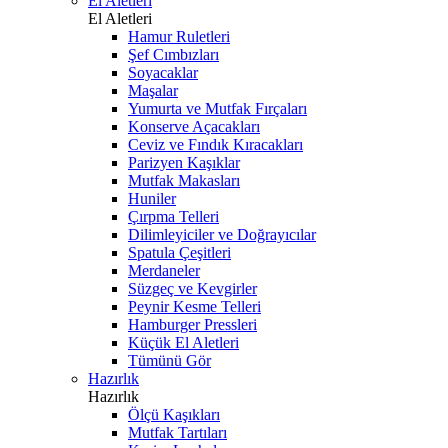
El Aletleri
El Aletleri
Hamur Ruletleri
Şef Cımbızları
Soyacaklar
Maşalar
Yumurta ve Mutfak Fırçaları
Konserve Açacakları
Ceviz ve Fındık Kıracakları
Parizyen Kaşıklar
Mutfak Makasları
Huniler
Çırpma Telleri
Dilimleyiciler ve Doğrayıcılar
Spatula Çeşitleri
Merdaneler
Süzgeç ve Kevgirler
Peynir Kesme Telleri
Hamburger Pressleri
Küçük El Aletleri
Tümünü Gör
Hazırlık
Hazırlık
Ölçü Kaşıkları
Mutfak Tartıları