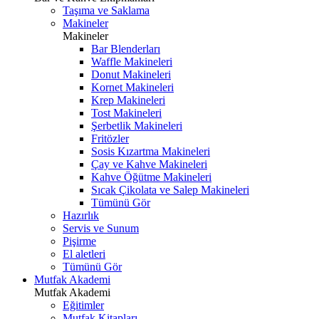
Taşıma ve Saklama
Makineler
Makineler
Bar Blenderları
Waffle Makineleri
Donut Makineleri
Kornet Makineleri
Krep Makineleri
Tost Makineleri
Şerbetlik Makineleri
Fritözler
Sosis Kızartma Makineleri
Çay ve Kahve Makineleri
Kahve Öğütme Makineleri
Sıcak Çikolata ve Salep Makineleri
Tümünü Gör
Hazırlık
Servis ve Sunum
Pişirme
El aletleri
Tümünü Gör
Mutfak Akademi
Mutfak Akademi
Eğitimler
Mutfak Kitapları