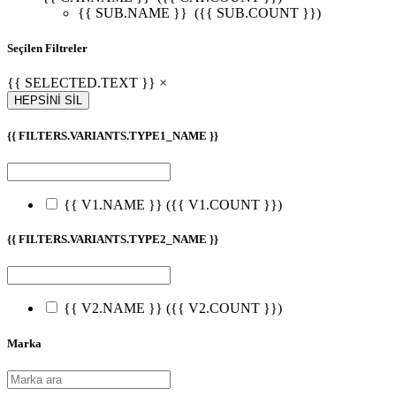
{{ SUB.NAME }}
({{ SUB.COUNT }})
Seçilen Filtreler
{{ SELECTED.TEXT }} ×
HEPSİNİ SİL
{{ FILTERS.VARIANTS.TYPE1_NAME }}
{{ V1.NAME }}
({{ V1.COUNT }})
{{ FILTERS.VARIANTS.TYPE2_NAME }}
{{ V2.NAME }}
({{ V2.COUNT }})
Marka