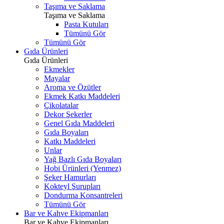
Taşıma ve Saklama
Taşıma ve Saklama
Pasta Kutuları
Tümünü Gör
Tümünü Gör
Gıda Ürünleri
Gıda Ürünleri
Ekmekler
Mayalar
Aroma ve Özütler
Ekmek Katkı Maddeleri
Çikolatalar
Dekor Şekerler
Genel Gıda Maddeleri
Gıda Boyaları
Katkı Maddeleri
Unlar
Yağ Bazlı Gıda Boyaları
Hobi Ürünleri (Yenmez)
Şeker Hamurları
Kokteyl Şurupları
Dondurma Konsantreleri
Tümünü Gör
Bar ve Kahve Ekipmanları
Bar ve Kahve Ekipmanları