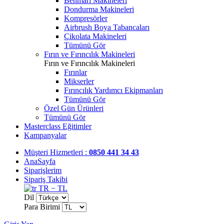
Benmari Makineleri
Dondurma Makineleri
Kompresörler
Airbrush Boya Tabancaları
Çikolata Makineleri
Tümünü Gör
Fırın ve Fırıncılık Makineleri
Fırın ve Fırıncılık Makineleri
Fırınlar
Mikserler
Fırıncılık Yardımcı Ekipmanları
Tümünü Gör
Özel Gün Ürünleri
Tümünü Gör
Masterclass Eğitimler
Kampanyalar
Müşteri Hizmetleri :
0850 441 34 43
AnaSayfa
Siparişlerim
Sipariş Takibi
TR − TL
Dil
Para Birimi