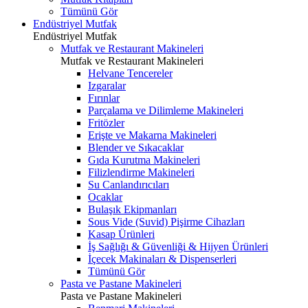
Tümünü Gör
Endüstriyel Mutfak
Endüstriyel Mutfak
Mutfak ve Restaurant Makineleri
Mutfak ve Restaurant Makineleri
Helvane Tencereler
Izgaralar
Fırınlar
Parçalama ve Dilimleme Makineleri
Fritözler
Erişte ve Makarna Makineleri
Blender ve Sıkacaklar
Gıda Kurutma Makineleri
Filizlendirme Makineleri
Su Canlandırıcıları
Ocaklar
Bulaşık Ekipmanları
Sous Vide (Suvid) Pişirme Cihazları
Kasap Ürünleri
İş Sağlığı & Güvenliği & Hijyen Ürünleri
İçecek Makinaları & Dispenserleri
Tümünü Gör
Pasta ve Pastane Makineleri
Pasta ve Pastane Makineleri