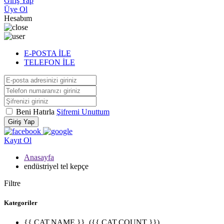
Giriş Yap
Üye Ol
Hesabım
E-POSTA İLE
TELEFON İLE
Beni Hatırla
Şifremi Unuttum
Giriş Yap
Kayıt Ol
Anasayfa
endüstriyel tel kepçe
Filtre
Kategoriler
{{ CAT.NAME }}
({{ CAT.COUNT }})