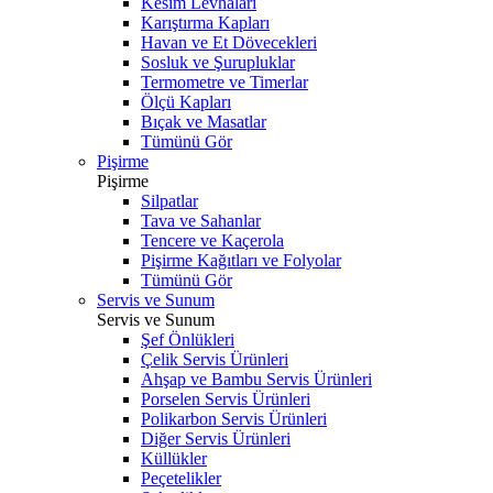
Kesim Levhaları
Karıştırma Kapları
Havan ve Et Dövecekleri
Sosluk ve Şurupluklar
Termometre ve Timerlar
Ölçü Kapları
Bıçak ve Masatlar
Tümünü Gör
Pişirme
Pişirme
Silpatlar
Tava ve Sahanlar
Tencere ve Kaçerola
Pişirme Kağıtları ve Folyolar
Tümünü Gör
Servis ve Sunum
Servis ve Sunum
Şef Önlükleri
Çelik Servis Ürünleri
Ahşap ve Bambu Servis Ürünleri
Porselen Servis Ürünleri
Polikarbon Servis Ürünleri
Diğer Servis Ürünleri
Küllükler
Peçetelikler