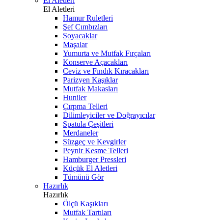
El Aletleri
El Aletleri
Hamur Ruletleri
Şef Cımbızları
Soyacaklar
Maşalar
Yumurta ve Mutfak Fırçaları
Konserve Açacakları
Ceviz ve Fındık Kıracakları
Parizyen Kaşıklar
Mutfak Makasları
Huniler
Çırpma Telleri
Dilimleyiciler ve Doğrayıcılar
Spatula Çeşitleri
Merdaneler
Süzgeç ve Kevgirler
Peynir Kesme Telleri
Hamburger Pressleri
Küçük El Aletleri
Tümünü Gör
Hazırlık
Hazırlık
Ölçü Kaşıkları
Mutfak Tartıları