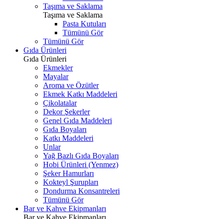
Taşıma ve Saklama
Taşıma ve Saklama
Pasta Kutuları
Tümünü Gör
Tümünü Gör
Gıda Ürünleri
Gıda Ürünleri
Ekmekler
Mayalar
Aroma ve Özütler
Ekmek Katkı Maddeleri
Çikolatalar
Dekor Şekerler
Genel Gıda Maddeleri
Gıda Boyaları
Katkı Maddeleri
Unlar
Yağ Bazlı Gıda Boyaları
Hobi Ürünleri (Yenmez)
Şeker Hamurları
Kokteyl Şurupları
Dondurma Konsantreleri
Tümünü Gör
Bar ve Kahve Ekipmanları
Bar ve Kahve Ekipmanları