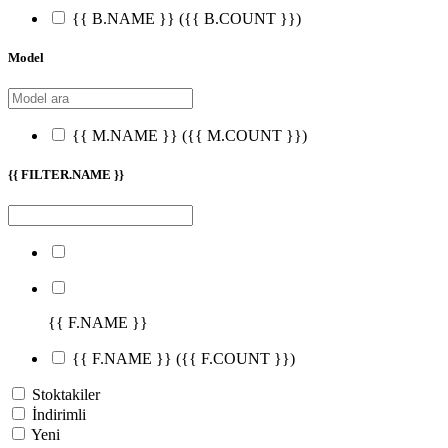
{{ B.NAME }}
({{ B.COUNT }})
Model
{{ M.NAME }}
({{ M.COUNT }})
{{ FILTER.NAME }}
{{ F.NAME }}
{{ F.NAME }}
({{ F.COUNT }})
Stoktakiler
İndirimli
Yeni