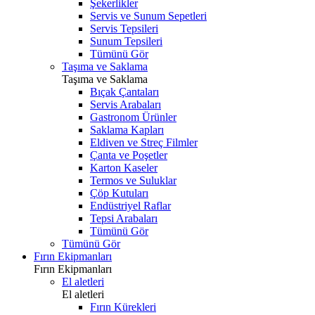
Şekerlikler
Servis ve Sunum Sepetleri
Servis Tepsileri
Sunum Tepsileri
Tümünü Gör
Taşıma ve Saklama
Taşıma ve Saklama
Bıçak Çantaları
Servis Arabaları
Gastronom Ürünler
Saklama Kapları
Eldiven ve Streç Filmler
Çanta ve Poşetler
Karton Kaseler
Termos ve Suluklar
Çöp Kutuları
Endüstriyel Raflar
Tepsi Arabaları
Tümünü Gör
Tümünü Gör
Fırın Ekipmanları
Fırın Ekipmanları
El aletleri
El aletleri
Fırın Kürekleri