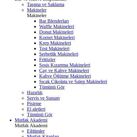
Taşıma ve Saklama
Makineler
Makineler
Bar Blenderları
Waffle Makineleri
Donut Makineleri
Kornet Makineleri
Krep Makineleri
Tost Makineleri
Şerbetlik Makineleri
Fritözler
Sosis Kızartma Makineleri
Çay ve Kahve Makineleri
Kahve Öğütme Makineleri
Sıcak Çikolata ve Salep Makineleri
Tümünü Gör
Hazırlık
Servis ve Sunum
Pişirme
El aletleri
Tümünü Gör
Mutfak Akademi
Mutfak Akademi
Eğitimler
Mutfak Kitapları