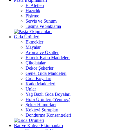
Pasta Ekipmanları
El Aletleri
Hazırlık
Pişirme
Servis ve Sunum
Taşıma ve Saklama
Gıda Ürünleri
Ekmekler
Mayalar
Aroma ve Özütler
Ekmek Katkı Maddeleri
Çikolatalar
Dekor Şekerler
Genel Gıda Maddeleri
Gıda Boyaları
Katkı Maddeleri
Unlar
Yağ Bazlı Gıda Boyaları
Hobi Ürünleri (Yenmez)
Şeker Hamurları
Kokteyl Şurupları
Dondurma Konsantreleri
Bar ve Kahve Ekipmanları