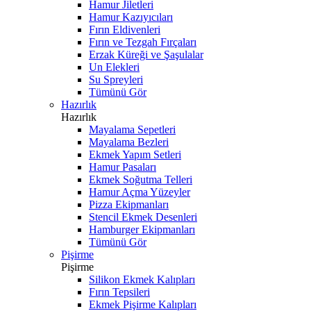
Hamur Jiletleri
Hamur Kazıyıcıları
Fırın Eldivenleri
Fırın ve Tezgah Fırçaları
Erzak Küreği ve Şaşulalar
Un Elekleri
Su Spreyleri
Tümünü Gör
Hazırlık
Hazırlık
Mayalama Sepetleri
Mayalama Bezleri
Ekmek Yapım Setleri
Hamur Pasaları
Ekmek Soğutma Telleri
Hamur Açma Yüzeyler
Pizza Ekipmanları
Stencil Ekmek Desenleri
Hamburger Ekipmanları
Tümünü Gör
Pişirme
Pişirme
Silikon Ekmek Kalıpları
Fırın Tepsileri
Ekmek Pişirme Kalıpları