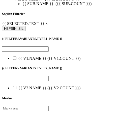
{{ SUB.NAME }}
({{ SUB.COUNT }})
Seçilen Filtreler
{{ SELECTED.TEXT }} ×
HEPSİNİ SİL
{{ FILTERS.VARIANTS.TYPE1_NAME }}
{{ V1.NAME }}
({{ V1.COUNT }})
{{ FILTERS.VARIANTS.TYPE2_NAME }}
{{ V2.NAME }}
({{ V2.COUNT }})
Marka