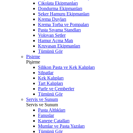
Çikolata Ekipmanları
Dondurma Ekipmanları
Şeker Hamuru Ekipmanları
Krema Duyları
Krema Torba ve Pompaları
Pasta Sıvama Standları
Volovan Setler
Hamur Açma Matı
Kruvasan Ekipmanları
Tümünü Gör
Pişirme
Pişirme
Silikon Pasta ve Kek Kalıpları
Silpatlar
Kek Kalıpları
Tart Kalıpları
Parfe ve Çemberler
Tümünü Gör
Servis ve Sunum
Servis ve Sunum
Pasta Altlıkları
Fanuslar
Kanepe Çatalları
Mumlar ve Pasta Yazıları
Tümünü Gör