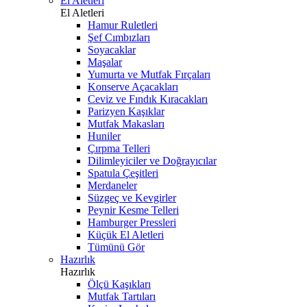
El Aletleri
El Aletleri
Hamur Ruletleri
Şef Cımbızları
Soyacaklar
Maşalar
Yumurta ve Mutfak Fırçaları
Konserve Açacakları
Ceviz ve Fındık Kıracakları
Parizyen Kaşıklar
Mutfak Makasları
Huniler
Çırpma Telleri
Dilimleyiciler ve Doğrayıcılar
Spatula Çeşitleri
Merdaneler
Süzgeç ve Kevgirler
Peynir Kesme Telleri
Hamburger Pressleri
Küçük El Aletleri
Tümünü Gör
Hazırlık
Hazırlık
Ölçü Kaşıkları
Mutfak Tartıları