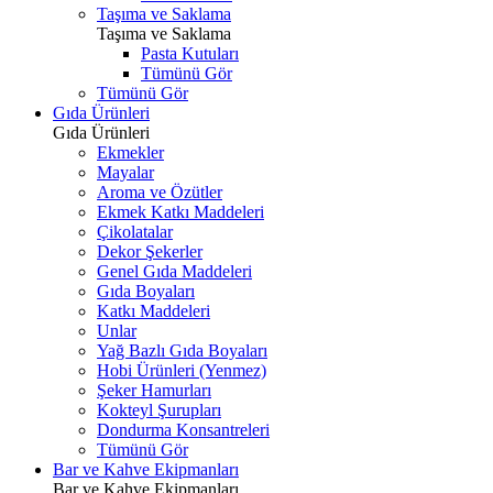
Taşıma ve Saklama
Taşıma ve Saklama
Pasta Kutuları
Tümünü Gör
Tümünü Gör
Gıda Ürünleri
Gıda Ürünleri
Ekmekler
Mayalar
Aroma ve Özütler
Ekmek Katkı Maddeleri
Çikolatalar
Dekor Şekerler
Genel Gıda Maddeleri
Gıda Boyaları
Katkı Maddeleri
Unlar
Yağ Bazlı Gıda Boyaları
Hobi Ürünleri (Yenmez)
Şeker Hamurları
Kokteyl Şurupları
Dondurma Konsantreleri
Tümünü Gör
Bar ve Kahve Ekipmanları
Bar ve Kahve Ekipmanları