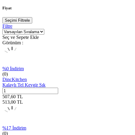
Fiyat
Seçimi Filtrele
Filtre
Seç ve Sepete Ekle
Görünüm :
%
0
İndirim
(0)
DincKitchen
Kalaylı Tel Kevgir Sık
507,60
TL
513,00
TL
%
17
İndirim
(0)