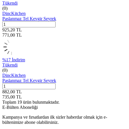
Tükendi
(0)
DincKitchen
Paslanmaz Tel Kevgir Seyrek
925,20
TL
771,00
TL
%
17
İndirim
Tükendi
(0)
DincKitchen
Paslanmaz Tel Kevgir Seyrek
882,00
TL
735,00
TL
Toplam
19
ürün bulunmaktadır.
E-Bülten Aboneliği
Kampanya ve fırsatlardan ilk sizler haberdar olmak için e-
bültenimize abone olabilirsiniz.