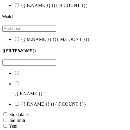
{{ B.NAME }}
({{ B.COUNT }})
Model
{{ M.NAME }}
({{ M.COUNT }})
{{ FILTER.NAME }}
{{ F.NAME }}
{{ F.NAME }}
({{ F.COUNT }})
Stoktakiler
İndirimli
Yeni