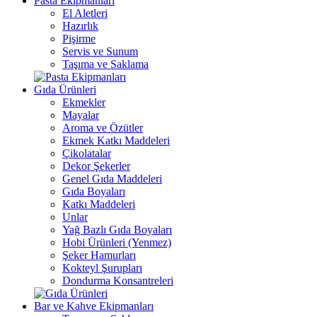
Pasta Ekipmanları
El Aletleri
Hazırlık
Pişirme
Servis ve Sunum
Taşıma ve Saklama
Gıda Ürünleri
Ekmekler
Mayalar
Aroma ve Özütler
Ekmek Katkı Maddeleri
Çikolatalar
Dekor Şekerler
Genel Gıda Maddeleri
Gıda Boyaları
Katkı Maddeleri
Unlar
Yağ Bazlı Gıda Boyaları
Hobi Ürünleri (Yenmez)
Şeker Hamurları
Kokteyl Şurupları
Dondurma Konsantreleri
Bar ve Kahve Ekipmanları