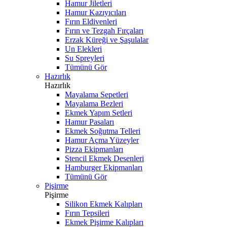
Hamur Jiletleri
Hamur Kazıyıcıları
Fırın Eldivenleri
Fırın ve Tezgah Fırçaları
Erzak Küreği ve Şaşulalar
Un Elekleri
Su Spreyleri
Tümünü Gör
Hazırlık
Hazırlık
Mayalama Sepetleri
Mayalama Bezleri
Ekmek Yapım Setleri
Hamur Pasaları
Ekmek Soğutma Telleri
Hamur Açma Yüzeyler
Pizza Ekipmanları
Stencil Ekmek Desenleri
Hamburger Ekipmanları
Tümünü Gör
Pişirme
Pişirme
Silikon Ekmek Kalıpları
Fırın Tepsileri
Ekmek Pişirme Kalıpları