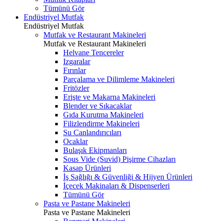
Tümünü Gör
Endüstriyel Mutfak
Endüstriyel Mutfak
Mutfak ve Restaurant Makineleri
Mutfak ve Restaurant Makineleri
Helvane Tencereler
Izgaralar
Fırınlar
Parçalama ve Dilimleme Makineleri
Fritözler
Erişte ve Makarna Makineleri
Blender ve Sıkacaklar
Gıda Kurutma Makineleri
Filizlendirme Makineleri
Su Canlandırıcıları
Ocaklar
Bulaşık Ekipmanları
Sous Vide (Suvid) Pişirme Cihazları
Kasap Ürünleri
İş Sağlığı & Güvenliği & Hijyen Ürünleri
İçecek Makinaları & Dispenserleri
Tümünü Gör
Pasta ve Pastane Makineleri
Pasta ve Pastane Makineleri