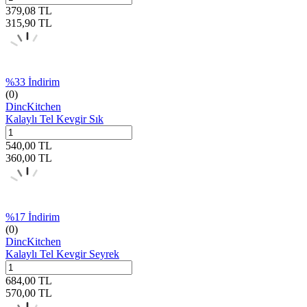
379,08
TL
315,90
TL
%
33
İndirim
(0)
DincKitchen
Kalaylı Tel Kevgir Sık
540,00
TL
360,00
TL
%
17
İndirim
(0)
DincKitchen
Kalaylı Tel Kevgir Seyrek
684,00
TL
570,00
TL