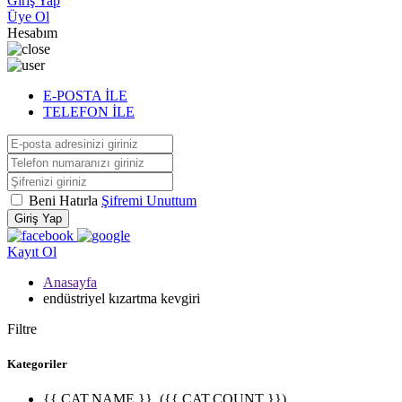
Giriş Yap
Üye Ol
Hesabım
E-POSTA İLE
TELEFON İLE
Beni Hatırla
Şifremi Unuttum
Giriş Yap
Kayıt Ol
Anasayfa
endüstriyel kızartma kevgiri
Filtre
Kategoriler
{{ CAT.NAME }}
({{ CAT.COUNT }})