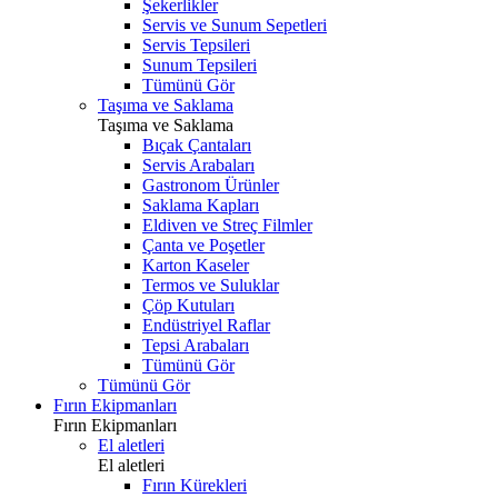
Şekerlikler
Servis ve Sunum Sepetleri
Servis Tepsileri
Sunum Tepsileri
Tümünü Gör
Taşıma ve Saklama
Taşıma ve Saklama
Bıçak Çantaları
Servis Arabaları
Gastronom Ürünler
Saklama Kapları
Eldiven ve Streç Filmler
Çanta ve Poşetler
Karton Kaseler
Termos ve Suluklar
Çöp Kutuları
Endüstriyel Raflar
Tepsi Arabaları
Tümünü Gör
Tümünü Gör
Fırın Ekipmanları
Fırın Ekipmanları
El aletleri
El aletleri
Fırın Kürekleri