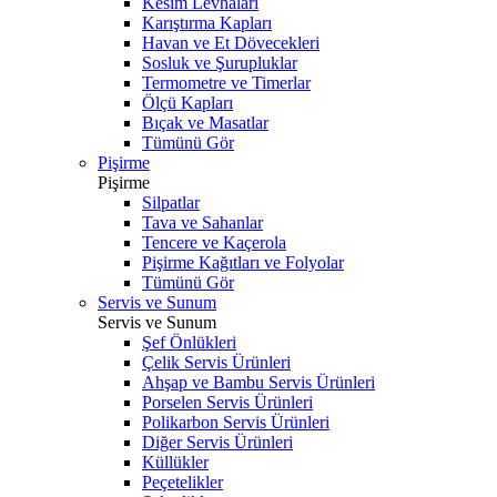
Kesim Levhaları
Karıştırma Kapları
Havan ve Et Dövecekleri
Sosluk ve Şurupluklar
Termometre ve Timerlar
Ölçü Kapları
Bıçak ve Masatlar
Tümünü Gör
Pişirme
Pişirme
Silpatlar
Tava ve Sahanlar
Tencere ve Kaçerola
Pişirme Kağıtları ve Folyolar
Tümünü Gör
Servis ve Sunum
Servis ve Sunum
Şef Önlükleri
Çelik Servis Ürünleri
Ahşap ve Bambu Servis Ürünleri
Porselen Servis Ürünleri
Polikarbon Servis Ürünleri
Diğer Servis Ürünleri
Küllükler
Peçetelikler