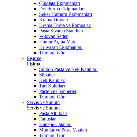
Çikolata Ekipmanları
Dondurma Ekipmanları
Şeker Hamuru Ekipmanları
Krema Duyları
Krema Torba ve Pompaları
Pasta Sıvama Standları
Volovan Setler
Hamur Açma Matı
Kruvasan Ekipmanları
Tümünü Gör
Pişirme
Pişirme
Silikon Pasta ve Kek Kalıpları
Silpatlar
Kek Kalıpları
Tart Kalıpları
Parfe ve Çemberler
Tümünü Gör
Servis ve Sunum
Servis ve Sunum
Pasta Altlıkları
Fanuslar
Kanepe Çatalları
Mumlar ve Pasta Yazıları
Tümünü Gör