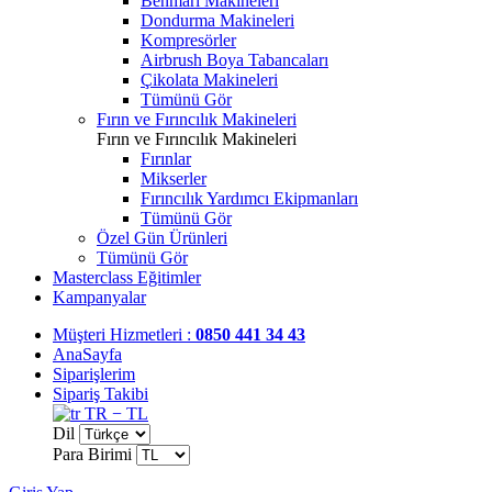
Benmari Makineleri
Dondurma Makineleri
Kompresörler
Airbrush Boya Tabancaları
Çikolata Makineleri
Tümünü Gör
Fırın ve Fırıncılık Makineleri
Fırın ve Fırıncılık Makineleri
Fırınlar
Mikserler
Fırıncılık Yardımcı Ekipmanları
Tümünü Gör
Özel Gün Ürünleri
Tümünü Gör
Masterclass Eğitimler
Kampanyalar
Müşteri Hizmetleri :
0850 441 34 43
AnaSayfa
Siparişlerim
Sipariş Takibi
TR − TL
Dil
Para Birimi