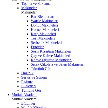
Taşıma ve Saklama
Makineler
Makineler
Bar Blenderları
Waffle Makineleri
Donut Makineleri
Kornet Makineleri
Krep Makineleri
Tost Makineleri
Şerbetlik Makineleri
Fritözler
Sosis Kızartma Makineleri
Çay ve Kahve Makineleri
Kahve Öğütme Makineleri
Sıcak Çikolata ve Salep Makineleri
Tümünü Gör
Hazırlık
Servis ve Sunum
Pişirme
El aletleri
Tümünü Gör
Mutfak Akademi
Mutfak Akademi
Eğitimler
Mutfak Kitapları