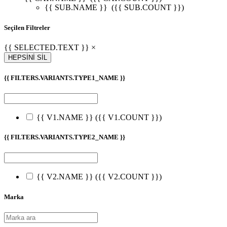
{{ SUB.NAME }}
({{ SUB.COUNT }})
Seçilen Filtreler
{{ SELECTED.TEXT }} ×
HEPSİNİ SİL
{{ FILTERS.VARIANTS.TYPE1_NAME }}
{{ V1.NAME }}
({{ V1.COUNT }})
{{ FILTERS.VARIANTS.TYPE2_NAME }}
{{ V2.NAME }}
({{ V2.COUNT }})
Marka