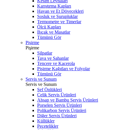
Kesim Levhaları
Karıştırma Kapları
Havan ve Et Dövecekleri
Sosluk ve Şurupluklar
Termometre ve Timerlar
Ölçü Kapları
Bıçak ve Masatlar
Tümünü Gör
Pişirme
Pişirme
Silpatlar
Tava ve Sahanlar
Tencere ve Kaçerola
Pişirme Kağıtları ve Folyolar
Tümünü Gör
Servis ve Sunum
Servis ve Sunum
Şef Önlükleri
Çelik Servis Ürünleri
Ahşap ve Bambu Servis Ürünleri
Porselen Servis Ürünleri
Polikarbon Servis Ürünleri
Diğer Servis Ürünleri
Küllükler
Peçetelikler