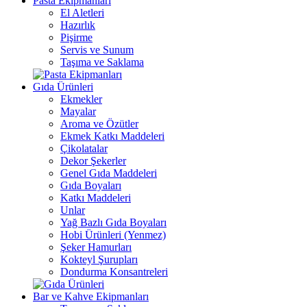
Pasta Ekipmanları
El Aletleri
Hazırlık
Pişirme
Servis ve Sunum
Taşıma ve Saklama
Gıda Ürünleri
Ekmekler
Mayalar
Aroma ve Özütler
Ekmek Katkı Maddeleri
Çikolatalar
Dekor Şekerler
Genel Gıda Maddeleri
Gıda Boyaları
Katkı Maddeleri
Unlar
Yağ Bazlı Gıda Boyaları
Hobi Ürünleri (Yenmez)
Şeker Hamurları
Kokteyl Şurupları
Dondurma Konsantreleri
Bar ve Kahve Ekipmanları