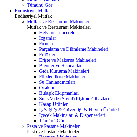
Tümünü Gör
Endüstriyel Mutfak
Endüstriyel Mutfak
Mutfak ve Restaurant Makineleri
Mutfak ve Restaurant Makineleri
Helvane Tencereler
Izgaralar
Fırınlar
Parçalama ve Dilimleme Makineleri
Fritözler
Erişte ve Makarna Makineleri
Blender ve Sıkacaklar
Gıda Kurutma Makineleri
Filizlendirme Makineleri
Su Canlandırıcıları
Ocaklar
Bulaşık Ekipmanları
Sous Vide (Suvid) Pişirme Cihazları
Kasap Ürünleri
İş Sağlığı & Güvenliği & Hijyen Ürünleri
İçecek Makinaları & Dispenserleri
Tümünü Gör
Pasta ve Pastane Makineleri
Pasta ve Pastane Makineleri