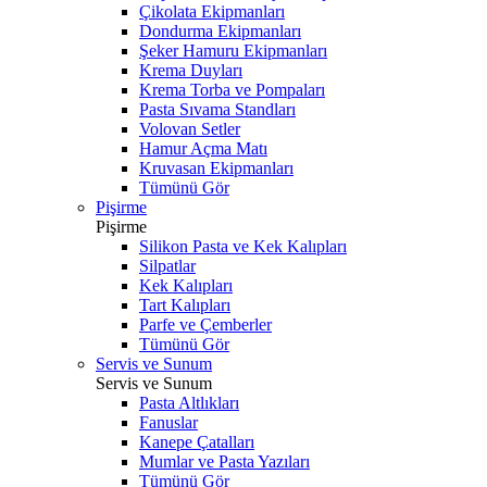
Çikolata Ekipmanları
Dondurma Ekipmanları
Şeker Hamuru Ekipmanları
Krema Duyları
Krema Torba ve Pompaları
Pasta Sıvama Standları
Volovan Setler
Hamur Açma Matı
Kruvasan Ekipmanları
Tümünü Gör
Pişirme
Pişirme
Silikon Pasta ve Kek Kalıpları
Silpatlar
Kek Kalıpları
Tart Kalıpları
Parfe ve Çemberler
Tümünü Gör
Servis ve Sunum
Servis ve Sunum
Pasta Altlıkları
Fanuslar
Kanepe Çatalları
Mumlar ve Pasta Yazıları
Tümünü Gör