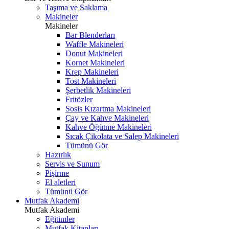
Taşıma ve Saklama
Makineler
Makineler
Bar Blenderları
Waffle Makineleri
Donut Makineleri
Kornet Makineleri
Krep Makineleri
Tost Makineleri
Şerbetlik Makineleri
Fritözler
Sosis Kızartma Makineleri
Çay ve Kahve Makineleri
Kahve Öğütme Makineleri
Sıcak Çikolata ve Salep Makineleri
Tümünü Gör
Hazırlık
Servis ve Sunum
Pişirme
El aletleri
Tümünü Gör
Mutfak Akademi
Mutfak Akademi
Eğitimler
Mutfak Kitapları