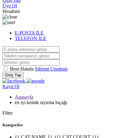
Giriş Yap
Üye Ol
Hesabım
E-POSTA İLE
TELEFON İLE
Beni Hatırla
Şifremi Unuttum
Giriş Yap
Kayıt Ol
Anasayfa
en iyi kemik sıyırma bıçağı
Filtre
Kategoriler
{{ CAT.NAME }}
({{ CAT.COUNT }})