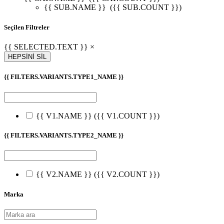
{{ SUB.NAME }}
({{ SUB.COUNT }})
Seçilen Filtreler
{{ SELECTED.TEXT }} ×
HEPSİNİ SİL
{{ FILTERS.VARIANTS.TYPE1_NAME }}
{{ V1.NAME }}
({{ V1.COUNT }})
{{ FILTERS.VARIANTS.TYPE2_NAME }}
{{ V2.NAME }}
({{ V2.COUNT }})
Marka