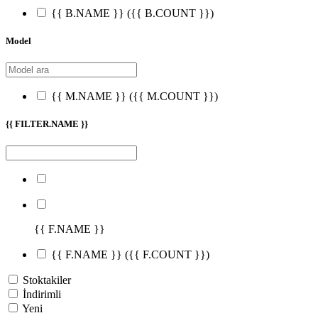
{{ B.NAME }}
({{ B.COUNT }})
Model
{{ M.NAME }}
({{ M.COUNT }})
{{ FILTER.NAME }}
{{ F.NAME }}
{{ F.NAME }}
({{ F.COUNT }})
Stoktakiler
İndirimli
Yeni