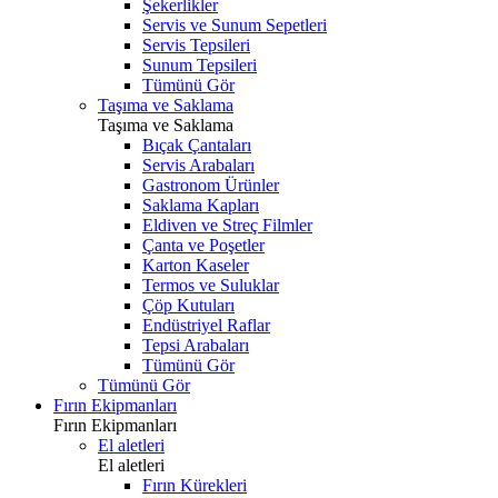
Şekerlikler
Servis ve Sunum Sepetleri
Servis Tepsileri
Sunum Tepsileri
Tümünü Gör
Taşıma ve Saklama
Taşıma ve Saklama
Bıçak Çantaları
Servis Arabaları
Gastronom Ürünler
Saklama Kapları
Eldiven ve Streç Filmler
Çanta ve Poşetler
Karton Kaseler
Termos ve Suluklar
Çöp Kutuları
Endüstriyel Raflar
Tepsi Arabaları
Tümünü Gör
Tümünü Gör
Fırın Ekipmanları
Fırın Ekipmanları
El aletleri
El aletleri
Fırın Kürekleri