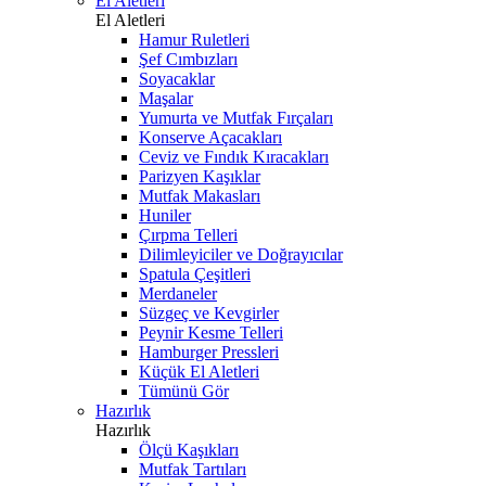
El Aletleri
El Aletleri
Hamur Ruletleri
Şef Cımbızları
Soyacaklar
Maşalar
Yumurta ve Mutfak Fırçaları
Konserve Açacakları
Ceviz ve Fındık Kıracakları
Parizyen Kaşıklar
Mutfak Makasları
Huniler
Çırpma Telleri
Dilimleyiciler ve Doğrayıcılar
Spatula Çeşitleri
Merdaneler
Süzgeç ve Kevgirler
Peynir Kesme Telleri
Hamburger Pressleri
Küçük El Aletleri
Tümünü Gör
Hazırlık
Hazırlık
Ölçü Kaşıkları
Mutfak Tartıları