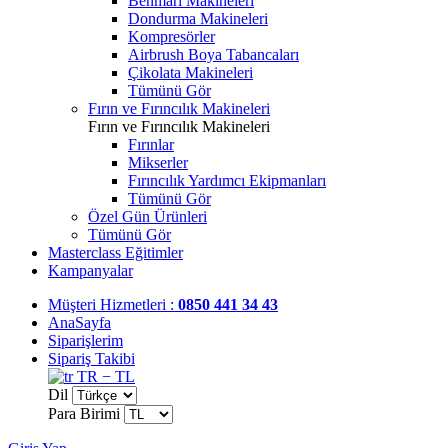
Benmari Makineleri
Dondurma Makineleri
Kompresörler
Airbrush Boya Tabancaları
Çikolata Makineleri
Tümünü Gör
Fırın ve Fırıncılık Makineleri
Fırın ve Fırıncılık Makineleri
Fırınlar
Mikserler
Fırıncılık Yardımcı Ekipmanları
Tümünü Gör
Özel Gün Ürünleri
Tümünü Gör
Masterclass Eğitimler
Kampanyalar
Müşteri Hizmetleri :
0850 441 34 43
AnaSayfa
Siparişlerim
Sipariş Takibi
TR − TL
Dil
Para Birimi