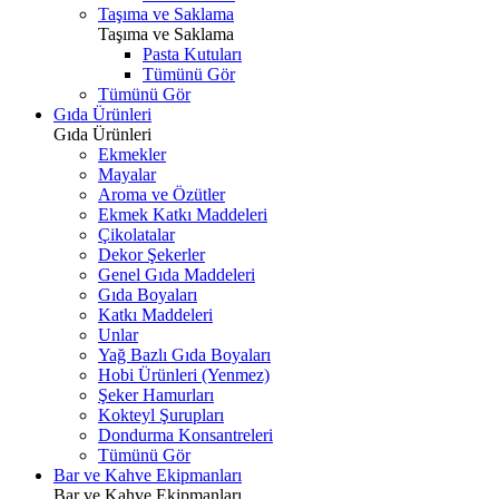
Taşıma ve Saklama
Taşıma ve Saklama
Pasta Kutuları
Tümünü Gör
Tümünü Gör
Gıda Ürünleri
Gıda Ürünleri
Ekmekler
Mayalar
Aroma ve Özütler
Ekmek Katkı Maddeleri
Çikolatalar
Dekor Şekerler
Genel Gıda Maddeleri
Gıda Boyaları
Katkı Maddeleri
Unlar
Yağ Bazlı Gıda Boyaları
Hobi Ürünleri (Yenmez)
Şeker Hamurları
Kokteyl Şurupları
Dondurma Konsantreleri
Tümünü Gör
Bar ve Kahve Ekipmanları
Bar ve Kahve Ekipmanları