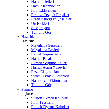
Hamur Jiletleri
Hamur Kazıyıcıları
Fırın Eldivenleri
Fırın ve Tezgah Fırçaları
Erzak Küreği ve Şaşulalar
Un Elekleri
Su Spreyleri
Tümünü Gör
Hazırlık
Hazırlık
Mayalama Sepetleri
Mayalama Bezleri
Ekmek Yapım Setleri
Hamur Pasaları
Ekmek Soğutma Telleri
Hamur Açma Yüzeyler
Pizza Ekipmanları
Stencil Ekmek Desenleri
Hamburger Ekipmanları
Tümünü Gör
Pişirme
Pişirme
Silikon Ekmek Kalıpları
Fırın Tepsileri
Ekmek Pişirme Kalıpları