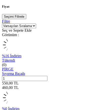
Fiyat
Seçimi Filtrele
Filtre
Seç ve Sepete Ekle
Görünüm :
%
16
İndirim
Tükendi
(0)
PİRGE
Sıyırma Bıçağı
550,00
TL
460,00
TL
%
0
İndirim