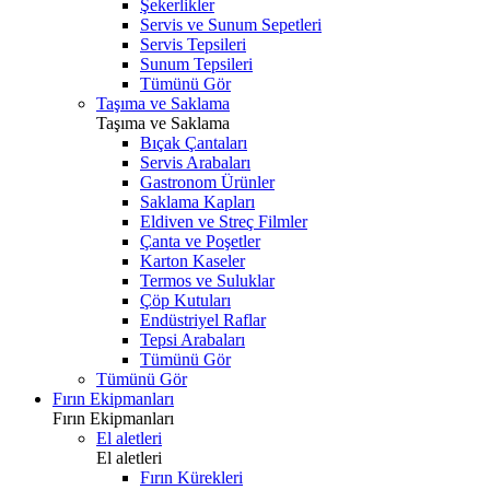
Şekerlikler
Servis ve Sunum Sepetleri
Servis Tepsileri
Sunum Tepsileri
Tümünü Gör
Taşıma ve Saklama
Taşıma ve Saklama
Bıçak Çantaları
Servis Arabaları
Gastronom Ürünler
Saklama Kapları
Eldiven ve Streç Filmler
Çanta ve Poşetler
Karton Kaseler
Termos ve Suluklar
Çöp Kutuları
Endüstriyel Raflar
Tepsi Arabaları
Tümünü Gör
Tümünü Gör
Fırın Ekipmanları
Fırın Ekipmanları
El aletleri
El aletleri
Fırın Kürekleri