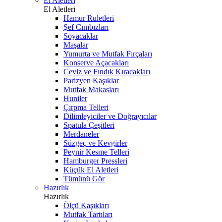
El Aletleri
El Aletleri
Hamur Ruletleri
Şef Cımbızları
Soyacaklar
Maşalar
Yumurta ve Mutfak Fırçaları
Konserve Açacakları
Ceviz ve Fındık Kıracakları
Parizyen Kaşıklar
Mutfak Makasları
Huniler
Çırpma Telleri
Dilimleyiciler ve Doğrayıcılar
Spatula Çeşitleri
Merdaneler
Süzgeç ve Kevgirler
Peynir Kesme Telleri
Hamburger Pressleri
Küçük El Aletleri
Tümünü Gör
Hazırlık
Hazırlık
Ölçü Kaşıkları
Mutfak Tartıları