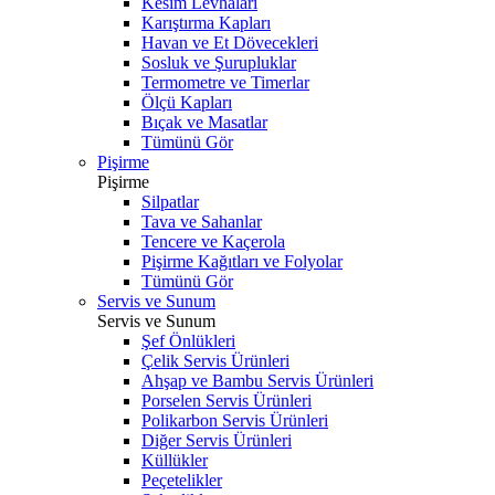
Kesim Levhaları
Karıştırma Kapları
Havan ve Et Dövecekleri
Sosluk ve Şurupluklar
Termometre ve Timerlar
Ölçü Kapları
Bıçak ve Masatlar
Tümünü Gör
Pişirme
Pişirme
Silpatlar
Tava ve Sahanlar
Tencere ve Kaçerola
Pişirme Kağıtları ve Folyolar
Tümünü Gör
Servis ve Sunum
Servis ve Sunum
Şef Önlükleri
Çelik Servis Ürünleri
Ahşap ve Bambu Servis Ürünleri
Porselen Servis Ürünleri
Polikarbon Servis Ürünleri
Diğer Servis Ürünleri
Küllükler
Peçetelikler