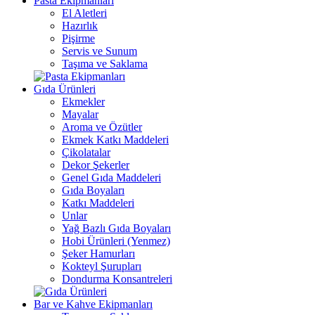
Pasta Ekipmanları
El Aletleri
Hazırlık
Pişirme
Servis ve Sunum
Taşıma ve Saklama
Gıda Ürünleri
Ekmekler
Mayalar
Aroma ve Özütler
Ekmek Katkı Maddeleri
Çikolatalar
Dekor Şekerler
Genel Gıda Maddeleri
Gıda Boyaları
Katkı Maddeleri
Unlar
Yağ Bazlı Gıda Boyaları
Hobi Ürünleri (Yenmez)
Şeker Hamurları
Kokteyl Şurupları
Dondurma Konsantreleri
Bar ve Kahve Ekipmanları