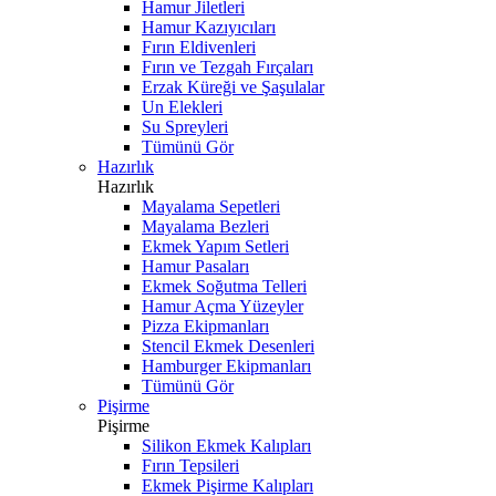
Hamur Jiletleri
Hamur Kazıyıcıları
Fırın Eldivenleri
Fırın ve Tezgah Fırçaları
Erzak Küreği ve Şaşulalar
Un Elekleri
Su Spreyleri
Tümünü Gör
Hazırlık
Hazırlık
Mayalama Sepetleri
Mayalama Bezleri
Ekmek Yapım Setleri
Hamur Pasaları
Ekmek Soğutma Telleri
Hamur Açma Yüzeyler
Pizza Ekipmanları
Stencil Ekmek Desenleri
Hamburger Ekipmanları
Tümünü Gör
Pişirme
Pişirme
Silikon Ekmek Kalıpları
Fırın Tepsileri
Ekmek Pişirme Kalıpları