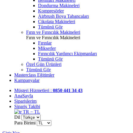
Benmari Makineleri
Dondurma Makineleri
Kompresörler
Airbrush Boya Tabancaları
Çikolata Makineleri
Tümünü Gör
Fırın ve Fırıncılık Makineleri
Fırın ve Fırıncılık Makineleri
Fırınlar
Mikserler
Fırıncılık Yardımcı Ekipmanları
Tümünü Gör
Özel Gün Ürünleri
Tümünü Gör
Masterclass Eğitimler
Kampanyalar
Müşteri Hizmetleri :
0850 441 34 43
AnaSayfa
Siparişlerim
Sipariş Takibi
TR − TL
Dil
Para Birimi