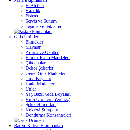
Pasta Ekipmanları
El Aletleri
Hazırlık
Pişirme
Servis ve Sunum
Taşıma ve Saklama
Gıda Ürünleri
Ekmekler
Mayalar
Aroma ve Özütler
Ekmek Katkı Maddeleri
Çikolatalar
Dekor Şekerler
Genel Gıda Maddeleri
Gıda Boyaları
Katkı Maddeleri
Unlar
Yağ Bazlı Gıda Boyaları
Hobi Ürünleri (Yenmez)
Şeker Hamurları
Kokteyl Şurupları
Dondurma Konsantreleri
Bar ve Kahve Ekipmanları