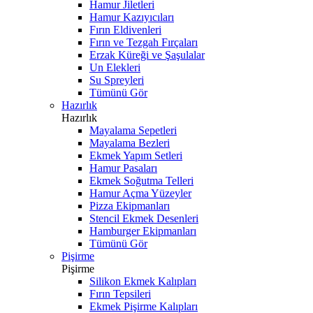
Hamur Jiletleri
Hamur Kazıyıcıları
Fırın Eldivenleri
Fırın ve Tezgah Fırçaları
Erzak Küreği ve Şaşulalar
Un Elekleri
Su Spreyleri
Tümünü Gör
Hazırlık
Hazırlık
Mayalama Sepetleri
Mayalama Bezleri
Ekmek Yapım Setleri
Hamur Pasaları
Ekmek Soğutma Telleri
Hamur Açma Yüzeyler
Pizza Ekipmanları
Stencil Ekmek Desenleri
Hamburger Ekipmanları
Tümünü Gör
Pişirme
Pişirme
Silikon Ekmek Kalıpları
Fırın Tepsileri
Ekmek Pişirme Kalıpları