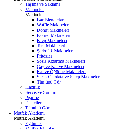
Taşıma ve Saklama
Makineler
Makineler
Bar Blenderları
Waffle Makineleri
Donut Makineleri
Kornet Makineleri
Krep Makineleri
Tost Makineleri
Şerbetlik Makineleri
Fritözler
Sosis Kızartma Makineleri
Çay ve Kahve Makineleri
Kahve Öğütme Makineleri
Sıcak Çikolata ve Salep Makineleri
Tümünü Gör
Hazırlık
Servis ve Sunum
Pişirme
El aletleri
Tümünü Gör
Mutfak Akademi
Mutfak Akademi
Eğitimler
Mutfak Kitapları