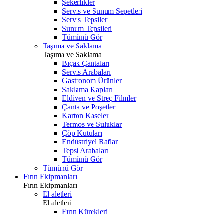
Şekerlikler
Servis ve Sunum Sepetleri
Servis Tepsileri
Sunum Tepsileri
Tümünü Gör
Taşıma ve Saklama
Taşıma ve Saklama
Bıçak Çantaları
Servis Arabaları
Gastronom Ürünler
Saklama Kapları
Eldiven ve Streç Filmler
Çanta ve Poşetler
Karton Kaseler
Termos ve Suluklar
Çöp Kutuları
Endüstriyel Raflar
Tepsi Arabaları
Tümünü Gör
Tümünü Gör
Fırın Ekipmanları
Fırın Ekipmanları
El aletleri
El aletleri
Fırın Kürekleri