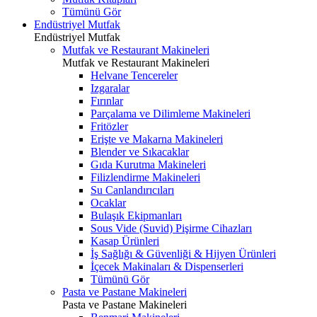
Tümünü Gör
Endüstriyel Mutfak
Endüstriyel Mutfak
Mutfak ve Restaurant Makineleri
Mutfak ve Restaurant Makineleri
Helvane Tencereler
Izgaralar
Fırınlar
Parçalama ve Dilimleme Makineleri
Fritözler
Erişte ve Makarna Makineleri
Blender ve Sıkacaklar
Gıda Kurutma Makineleri
Filizlendirme Makineleri
Su Canlandırıcıları
Ocaklar
Bulaşık Ekipmanları
Sous Vide (Suvid) Pişirme Cihazları
Kasap Ürünleri
İş Sağlığı & Güvenliği & Hijyen Ürünleri
İçecek Makinaları & Dispenserleri
Tümünü Gör
Pasta ve Pastane Makineleri
Pasta ve Pastane Makineleri