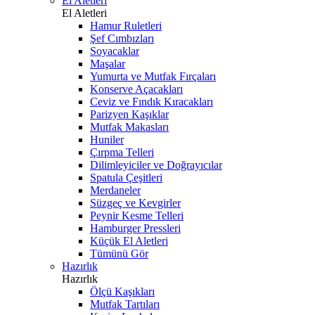
El Aletleri
El Aletleri
Hamur Ruletleri
Şef Cımbızları
Soyacaklar
Maşalar
Yumurta ve Mutfak Fırçaları
Konserve Açacakları
Ceviz ve Fındık Kıracakları
Parizyen Kaşıklar
Mutfak Makasları
Huniler
Çırpma Telleri
Dilimleyiciler ve Doğrayıcılar
Spatula Çeşitleri
Merdaneler
Süzgeç ve Kevgirler
Peynir Kesme Telleri
Hamburger Pressleri
Küçük El Aletleri
Tümünü Gör
Hazırlık
Hazırlık
Ölçü Kaşıkları
Mutfak Tartıları