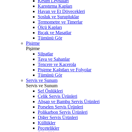
Kesim Levhaları
Karıştırma Kapları
Havan ve Et Dövecekleri
Sosluk ve Şurupluklar
Termometre ve Timerlar
Ölçü Kapları
Bıçak ve Masatlar
Tümünü Gör
Pişirme
Pişirme
Silpatlar
Tava ve Sahanlar
Tencere ve Kaçerola
Pişirme Kağıtları ve Folyolar
Tümünü Gör
Servis ve Sunum
Servis ve Sunum
Şef Önlükleri
Çelik Servis Ürünleri
Ahşap ve Bambu Servis Ürünleri
Porselen Servis Ürünleri
Polikarbon Servis Ürünleri
Diğer Servis Ürünleri
Küllükler
Peçetelikler