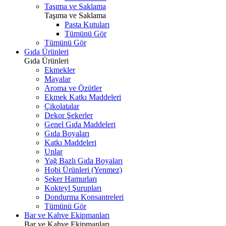
Taşıma ve Saklama
Taşıma ve Saklama
Pasta Kutuları
Tümünü Gör
Tümünü Gör
Gıda Ürünleri
Gıda Ürünleri
Ekmekler
Mayalar
Aroma ve Özütler
Ekmek Katkı Maddeleri
Çikolatalar
Dekor Şekerler
Genel Gıda Maddeleri
Gıda Boyaları
Katkı Maddeleri
Unlar
Yağ Bazlı Gıda Boyaları
Hobi Ürünleri (Yenmez)
Şeker Hamurları
Kokteyl Şurupları
Dondurma Konsantreleri
Tümünü Gör
Bar ve Kahve Ekipmanları
Bar ve Kahve Ekipmanları