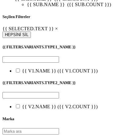
{{ SUB.NAME }}
({{ SUB.COUNT }})
Seçilen Filtreler
{{ SELECTED.TEXT }} ×
HEPSİNİ SİL
{{ FILTERS.VARIANTS.TYPE1_NAME }}
{{ V1.NAME }}
({{ V1.COUNT }})
{{ FILTERS.VARIANTS.TYPE2_NAME }}
{{ V2.NAME }}
({{ V2.COUNT }})
Marka