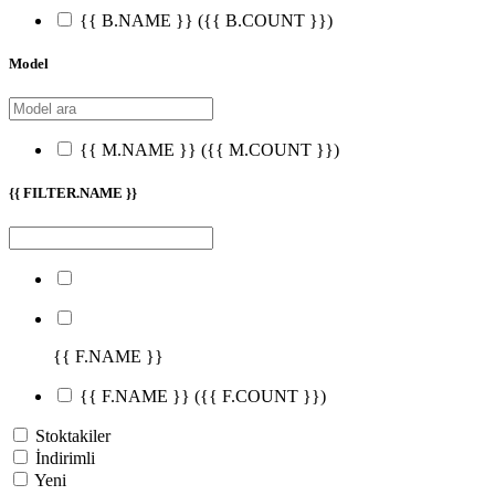
{{ B.NAME }}
({{ B.COUNT }})
Model
{{ M.NAME }}
({{ M.COUNT }})
{{ FILTER.NAME }}
{{ F.NAME }}
{{ F.NAME }}
({{ F.COUNT }})
Stoktakiler
İndirimli
Yeni