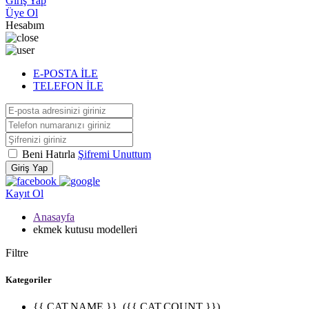
Giriş Yap
Üye Ol
Hesabım
E-POSTA İLE
TELEFON İLE
Beni Hatırla
Şifremi Unuttum
Giriş Yap
Kayıt Ol
Anasayfa
ekmek kutusu modelleri
Filtre
Kategoriler
{{ CAT.NAME }}
({{ CAT.COUNT }})