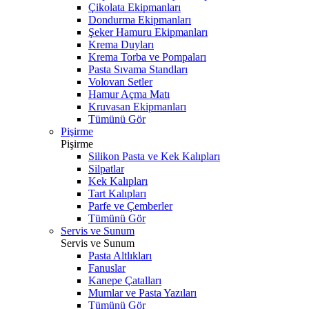
Çikolata Ekipmanları
Dondurma Ekipmanları
Şeker Hamuru Ekipmanları
Krema Duyları
Krema Torba ve Pompaları
Pasta Sıvama Standları
Volovan Setler
Hamur Açma Matı
Kruvasan Ekipmanları
Tümünü Gör
Pişirme
Pişirme
Silikon Pasta ve Kek Kalıpları
Silpatlar
Kek Kalıpları
Tart Kalıpları
Parfe ve Çemberler
Tümünü Gör
Servis ve Sunum
Servis ve Sunum
Pasta Altlıkları
Fanuslar
Kanepe Çatalları
Mumlar ve Pasta Yazıları
Tümünü Gör