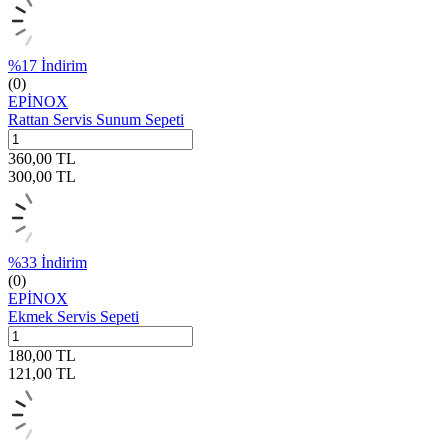
%
17
İndirim
(0)
EPİNOX
Rattan Servis Sunum Sepeti
360,00
TL
300,00
TL
%
33
İndirim
(0)
EPİNOX
Ekmek Servis Sepeti
180,00
TL
121,00
TL