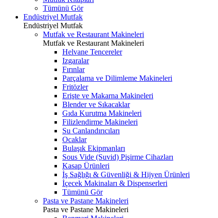
Tümünü Gör
Endüstriyel Mutfak
Endüstriyel Mutfak
Mutfak ve Restaurant Makineleri
Mutfak ve Restaurant Makineleri
Helvane Tencereler
Izgaralar
Fırınlar
Parçalama ve Dilimleme Makineleri
Fritözler
Erişte ve Makarna Makineleri
Blender ve Sıkacaklar
Gıda Kurutma Makineleri
Filizlendirme Makineleri
Su Canlandırıcıları
Ocaklar
Bulaşık Ekipmanları
Sous Vide (Suvid) Pişirme Cihazları
Kasap Ürünleri
İş Sağlığı & Güvenliği & Hijyen Ürünleri
İçecek Makinaları & Dispenserleri
Tümünü Gör
Pasta ve Pastane Makineleri
Pasta ve Pastane Makineleri