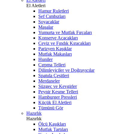
El Aletleri
El Aletleri
Hamur Ruletleri
Şef Cımbızları
Soyacaklar
Maşalar
Yumurta ve Mutfak Fırçaları
Konserve Açacakları
Ceviz ve Fındık Kıracakları
Parizyen Kaşıklar
Mutfak Makasları
Huniler
Çırpma Telleri
Dilimleyiciler ve Doğrayıcılar
Spatula Çeşitleri
Merdaneler
Süzgeç ve Kevgirler
Peynir Kesme Telleri
Hamburger Pressleri
Küçük El Aletleri
Tümünü Gör
Hazırlık
Hazırlık
Ölçü Kaşıkları
Mutfak Tartıları