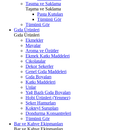
Taşıma ve Saklama
Taşıma ve Saklama
Pasta Kutuları
Tümünü Gör
Tümünü Gör
Gıda Ürünleri
Gıda Ürünleri
Ekmekler
Mayalar
Aroma ve Özütler
Ekmek Katkı Maddeleri
Çikolatalar
Dekor Şekerler
Genel Gıda Maddeleri
Gıda Boyaları
Katkı Maddeleri
Unlar
Yağ Bazlı Gıda Boyaları
Hobi Ürünleri (Yenmez)
Şeker Hamurları
Kokteyl Şurupları
Dondurma Konsantreleri
Tümünü Gör
Bar ve Kahve Ekipmanları
Bar ve Kahve Ekipmanları