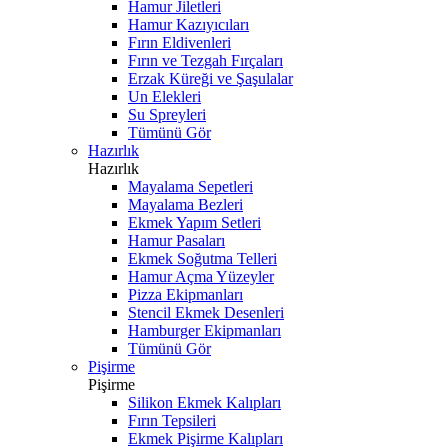
Hamur Jiletleri
Hamur Kazıyıcıları
Fırın Eldivenleri
Fırın ve Tezgah Fırçaları
Erzak Küreği ve Şaşulalar
Un Elekleri
Su Spreyleri
Tümünü Gör
Hazırlık
Hazırlık
Mayalama Sepetleri
Mayalama Bezleri
Ekmek Yapım Setleri
Hamur Pasaları
Ekmek Soğutma Telleri
Hamur Açma Yüzeyler
Pizza Ekipmanları
Stencil Ekmek Desenleri
Hamburger Ekipmanları
Tümünü Gör
Pişirme
Pişirme
Silikon Ekmek Kalıpları
Fırın Tepsileri
Ekmek Pişirme Kalıpları