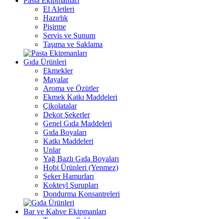
Pasta Ekipmanları
El Aletleri
Hazırlık
Pişirme
Servis ve Sunum
Taşıma ve Saklama
Gıda Ürünleri
Ekmekler
Mayalar
Aroma ve Özütler
Ekmek Katkı Maddeleri
Çikolatalar
Dekor Şekerler
Genel Gıda Maddeleri
Gıda Boyaları
Katkı Maddeleri
Unlar
Yağ Bazlı Gıda Boyaları
Hobi Ürünleri (Yenmez)
Şeker Hamurları
Kokteyl Şurupları
Dondurma Konsantreleri
Bar ve Kahve Ekipmanları