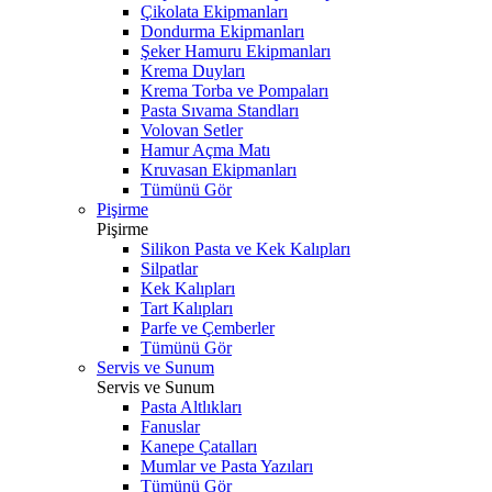
Çikolata Ekipmanları
Dondurma Ekipmanları
Şeker Hamuru Ekipmanları
Krema Duyları
Krema Torba ve Pompaları
Pasta Sıvama Standları
Volovan Setler
Hamur Açma Matı
Kruvasan Ekipmanları
Tümünü Gör
Pişirme
Pişirme
Silikon Pasta ve Kek Kalıpları
Silpatlar
Kek Kalıpları
Tart Kalıpları
Parfe ve Çemberler
Tümünü Gör
Servis ve Sunum
Servis ve Sunum
Pasta Altlıkları
Fanuslar
Kanepe Çatalları
Mumlar ve Pasta Yazıları
Tümünü Gör