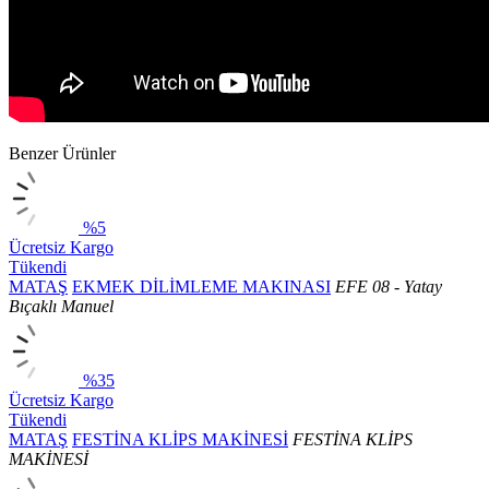
Benzer Ürünler
%5
Ücretsiz Kargo
Tükendi
MATAŞ
EKMEK DİLİMLEME MAKINASI
EFE 08 - Yatay
Bıçaklı Manuel
%35
Ücretsiz Kargo
Tükendi
MATAŞ
FESTİNA KLİPS MAKİNESİ
FESTİNA KLİPS
MAKİNESİ