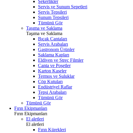
Şekerlikler
Servis ve Sunum Sepetleri
Servis Tepsileri
Sunum Tepsileri
Tümünü Gör
Taşıma ve Saklama
Taşıma ve Saklama
Bıçak Çantaları
Servis Arabaları
Gastronom Ürünler
Saklama Kapları
Eldiven ve Streç Filmler
Çanta ve Poşetler
Karton Kaseler
Termos ve Suluklar
Çöp Kutuları
Endüstriyel Raflar
Tepsi Arabaları
Tümünü Gör
Tümünü Gör
Fırın Ekipmanları
Fırın Ekipmanları
El aletleri
El aletleri
Fırın Kürekleri