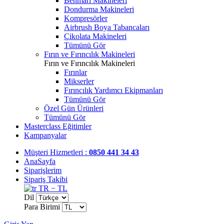
Benmari Makineleri
Dondurma Makineleri
Kompresörler
Airbrush Boya Tabancaları
Çikolata Makineleri
Tümünü Gör
Fırın ve Fırıncılık Makineleri
Fırın ve Fırıncılık Makineleri
Fırınlar
Mikserler
Fırıncılık Yardımcı Ekipmanları
Tümünü Gör
Özel Gün Ürünleri
Tümünü Gör
Masterclass Eğitimler
Kampanyalar
Müşteri Hizmetleri :
0850 441 34 43
AnaSayfa
Siparişlerim
Sipariş Takibi
TR − TL
Dil
Para Birimi