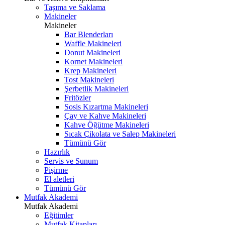
Taşıma ve Saklama
Makineler
Makineler
Bar Blenderları
Waffle Makineleri
Donut Makineleri
Kornet Makineleri
Krep Makineleri
Tost Makineleri
Şerbetlik Makineleri
Fritözler
Sosis Kızartma Makineleri
Çay ve Kahve Makineleri
Kahve Öğütme Makineleri
Sıcak Çikolata ve Salep Makineleri
Tümünü Gör
Hazırlık
Servis ve Sunum
Pişirme
El aletleri
Tümünü Gör
Mutfak Akademi
Mutfak Akademi
Eğitimler
Mutfak Kitapları