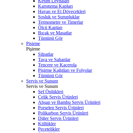
Kesim Levhaları
Karıştırma Kapları
Havan ve Et Dövecekleri
Sosluk ve Şurupluklar
Termometre ve Timerlar
Ölçü Kapları
Bıçak ve Masatlar
Tümünü Gör
Pişirme
Pişirme
Silpatlar
Tava ve Sahanlar
Tencere ve Kaçerola
Pişirme Kağıtları ve Folyolar
Tümünü Gör
Servis ve Sunum
Servis ve Sunum
Şef Önlükleri
Çelik Servis Ürünleri
Ahşap ve Bambu Servis Ürünleri
Porselen Servis Ürünleri
Polikarbon Servis Ürünleri
Diğer Servis Ürünleri
Küllükler
Peçetelikler