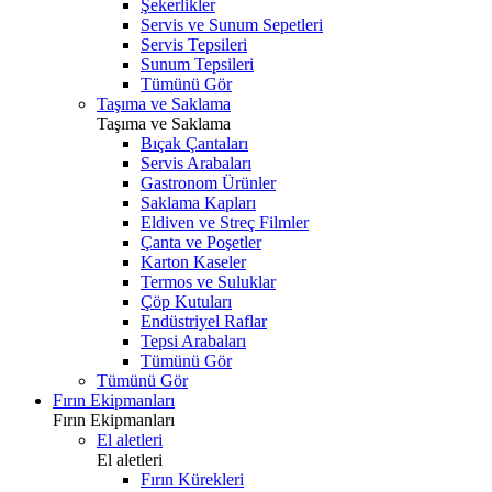
Şekerlikler
Servis ve Sunum Sepetleri
Servis Tepsileri
Sunum Tepsileri
Tümünü Gör
Taşıma ve Saklama
Taşıma ve Saklama
Bıçak Çantaları
Servis Arabaları
Gastronom Ürünler
Saklama Kapları
Eldiven ve Streç Filmler
Çanta ve Poşetler
Karton Kaseler
Termos ve Suluklar
Çöp Kutuları
Endüstriyel Raflar
Tepsi Arabaları
Tümünü Gör
Tümünü Gör
Fırın Ekipmanları
Fırın Ekipmanları
El aletleri
El aletleri
Fırın Kürekleri