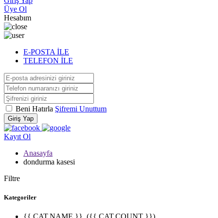
Giriş Yap
Üye Ol
Hesabım
E-POSTA İLE
TELEFON İLE
Beni Hatırla
Şifremi Unuttum
Giriş Yap
Kayıt Ol
Anasayfa
dondurma kasesi
Filtre
Kategoriler
{{ CAT.NAME }}
({{ CAT.COUNT }})