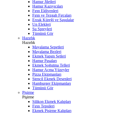
Hamur Jiletleri
Hamur Kazıyıcıları
Fırın Eldivenleri
Fırın ve Tezgah Fırçaları
Erzak Küreği ve Şaşulalar
Un Elekleri
Su Spreyleri
Tümünü Gör
Hazırlık
Hazırlık
Mayalama Sepetleri
Mayalama Bezleri
Ekmek Yapım Setleri
Hamur Pasaları
Ekmek Soğutma Telleri
Hamur Açma Yüzeyler
Pizza Ekipmanları
Stencil Ekmek Desenleri
Hamburger Ekipmanları
Tümünü Gör
Pişirme
Pişirme
Silikon Ekmek Kalıpları
Fırın Tepsileri
Ekmek Pişirme Kalıpları