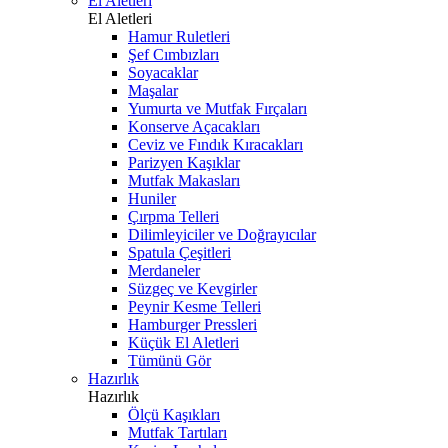
El Aletleri
El Aletleri
Hamur Ruletleri
Şef Cımbızları
Soyacaklar
Maşalar
Yumurta ve Mutfak Fırçaları
Konserve Açacakları
Ceviz ve Fındık Kıracakları
Parizyen Kaşıklar
Mutfak Makasları
Huniler
Çırpma Telleri
Dilimleyiciler ve Doğrayıcılar
Spatula Çeşitleri
Merdaneler
Süzgeç ve Kevgirler
Peynir Kesme Telleri
Hamburger Pressleri
Küçük El Aletleri
Tümünü Gör
Hazırlık
Hazırlık
Ölçü Kaşıkları
Mutfak Tartıları