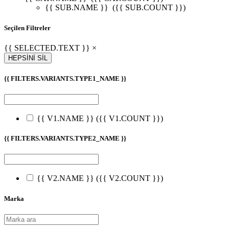
{{ SUB.NAME }}
({{ SUB.COUNT }})
Seçilen Filtreler
{{ SELECTED.TEXT }} ×
HEPSİNİ SİL
{{ FILTERS.VARIANTS.TYPE1_NAME }}
{{ V1.NAME }}
({{ V1.COUNT }})
{{ FILTERS.VARIANTS.TYPE2_NAME }}
{{ V2.NAME }}
({{ V2.COUNT }})
Marka