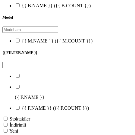
{{ B.NAME }}
({{ B.COUNT }})
Model
{{ M.NAME }}
({{ M.COUNT }})
{{ FILTER.NAME }}
{{ F.NAME }}
{{ F.NAME }}
({{ F.COUNT }})
Stoktakiler
İndirimli
Yeni