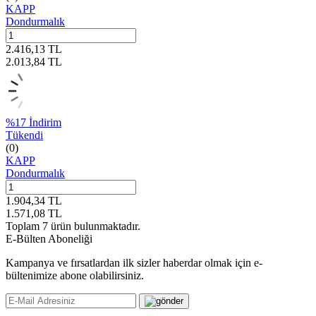
KAPP
Dondurmalık
2.416,13
TL
2.013,84
TL
%
17
İndirim
Tükendi
(0)
KAPP
Dondurmalık
1.904,34
TL
1.571,08
TL
Toplam
7
ürün bulunmaktadır.
E-Bülten Aboneliği
Kampanya ve fırsatlardan ilk sizler haberdar olmak için e-
bültenimize abone olabilirsiniz.