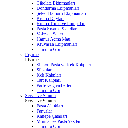
Çikolata Ekipmanları
Dondurma Ekipmanları
Şeker Hamuru Ekipmanları
Krema Duyları
Krema Torba ve Pompaları
Pasta Sıvama Standları
Volovan Setler
Hamur Açma Matı
Kruvasan Ekipmanları
Tümünü Gör
Pişirme
Pişirme
Silikon Pasta ve Kek Kalıpları
Silpatlar
Kek Kalıpları
Tart Kalıpları
Parfe ve Çemberler
Tümünü Gör
Servis ve Sunum
Servis ve Sunum
Pasta Altlıkları
Fanuslar
Kanepe Çatalları
Mumlar ve Pasta Yazıları
Tümünü Gör