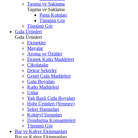
Taşıma ve Saklama
Taşıma ve Saklama
Pasta Kutuları
Tümünü Gör
Tümünü Gör
Gıda Ürünleri
Gıda Ürünleri
Ekmekler
Mayalar
Aroma ve Özütler
Ekmek Katkı Maddeleri
Çikolatalar
Dekor Şekerler
Genel Gıda Maddeleri
Gıda Boyaları
Katkı Maddeleri
Unlar
Yağ Bazlı Gıda Boyaları
Hobi Ürünleri (Yenmez)
Şeker Hamurları
Kokteyl Şurupları
Dondurma Konsantreleri
Tümünü Gör
Bar ve Kahve Ekipmanları
Bar ve Kahve Ekipmanları