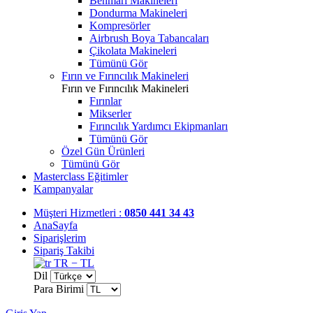
Benmari Makineleri
Dondurma Makineleri
Kompresörler
Airbrush Boya Tabancaları
Çikolata Makineleri
Tümünü Gör
Fırın ve Fırıncılık Makineleri
Fırın ve Fırıncılık Makineleri
Fırınlar
Mikserler
Fırıncılık Yardımcı Ekipmanları
Tümünü Gör
Özel Gün Ürünleri
Tümünü Gör
Masterclass Eğitimler
Kampanyalar
Müşteri Hizmetleri :
0850 441 34 43
AnaSayfa
Siparişlerim
Sipariş Takibi
TR − TL
Dil
Para Birimi