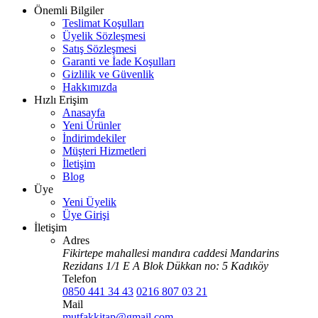
Önemli Bilgiler
Teslimat Koşulları
Üyelik Sözleşmesi
Satış Sözleşmesi
Garanti ve İade Koşulları
Gizlilik ve Güvenlik
Hakkımızda
Hızlı Erişim
Anasayfa
Yeni Ürünler
İndirimdekiler
Müşteri Hizmetleri
İletişim
Blog
Üye
Yeni Üyelik
Üye Girişi
İletişim
Adres
Fikirtepe mahallesi mandıra caddesi Mandarins
Rezidans 1/1 E A Blok Dükkan no: 5 Kadıköy
Telefon
0850 441 34 43
0216 807 03 21
Mail
mutfakkitap@gmail.com