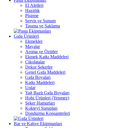
Pasta Ekipmanları
El Aletleri
Hazırlık
Pişirme
Servis ve Sunum
Taşıma ve Saklama
Gıda Ürünleri
Ekmekler
Mayalar
Aroma ve Özütler
Ekmek Katkı Maddeleri
Çikolatalar
Dekor Şekerler
Genel Gıda Maddeleri
Gıda Boyaları
Katkı Maddeleri
Unlar
Yağ Bazlı Gıda Boyaları
Hobi Ürünleri (Yenmez)
Şeker Hamurları
Kokteyl Şurupları
Dondurma Konsantreleri
Bar ve Kahve Ekipmanları