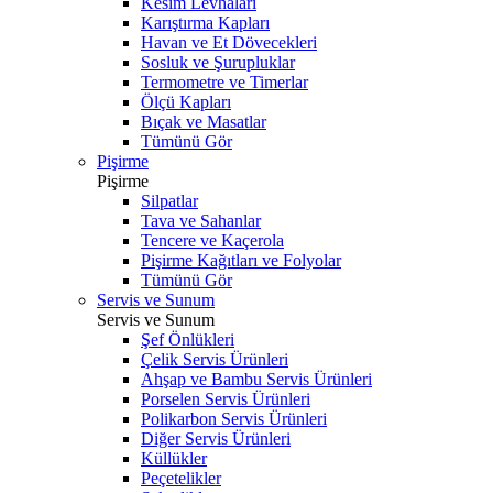
Kesim Levhaları
Karıştırma Kapları
Havan ve Et Dövecekleri
Sosluk ve Şurupluklar
Termometre ve Timerlar
Ölçü Kapları
Bıçak ve Masatlar
Tümünü Gör
Pişirme
Pişirme
Silpatlar
Tava ve Sahanlar
Tencere ve Kaçerola
Pişirme Kağıtları ve Folyolar
Tümünü Gör
Servis ve Sunum
Servis ve Sunum
Şef Önlükleri
Çelik Servis Ürünleri
Ahşap ve Bambu Servis Ürünleri
Porselen Servis Ürünleri
Polikarbon Servis Ürünleri
Diğer Servis Ürünleri
Küllükler
Peçetelikler