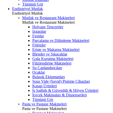
Tümünü Gör
Endüstriyel Mutfak
Endüstriyel Mutfak
Mutfak ve Restaurant Makineleri
Mutfak ve Restaurant Makineleri
Helvane Tencereler
Izgaralar
Fırınlar
Parçalama ve Dilimleme Makineleri
Fritözler
Erişte ve Makarna Makineleri
Blender ve Sıkacaklar
Gıda Kurutma Makineleri
Filizlendirme Makineleri
Su Canlandırıcıları
Ocaklar
Bulaşık Ekipmanları
Sous Vide (Suvid) Pişirme Cihazları
Kasap Ürünleri
İş Sağlığı & Güvenliği & Hijyen Ürünleri
İçecek Makinaları & Dispenserleri
Tümünü Gör
Pasta ve Pastane Makineleri
Pasta ve Pastane Makineleri