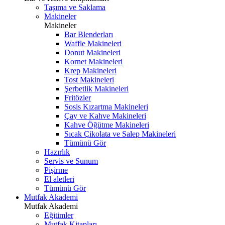
Taşıma ve Saklama
Makineler
Makineler
Bar Blenderları
Waffle Makineleri
Donut Makineleri
Kornet Makineleri
Krep Makineleri
Tost Makineleri
Şerbetlik Makineleri
Fritözler
Sosis Kızartma Makineleri
Çay ve Kahve Makineleri
Kahve Öğütme Makineleri
Sıcak Çikolata ve Salep Makineleri
Tümünü Gör
Hazırlık
Servis ve Sunum
Pişirme
El aletleri
Tümünü Gör
Mutfak Akademi
Mutfak Akademi
Eğitimler
Mutfak Kitapları