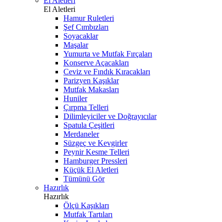
El Aletleri
El Aletleri
Hamur Ruletleri
Şef Cımbızları
Soyacaklar
Maşalar
Yumurta ve Mutfak Fırçaları
Konserve Açacakları
Ceviz ve Fındık Kıracakları
Parizyen Kaşıklar
Mutfak Makasları
Huniler
Çırpma Telleri
Dilimleyiciler ve Doğrayıcılar
Spatula Çeşitleri
Merdaneler
Süzgeç ve Kevgirler
Peynir Kesme Telleri
Hamburger Pressleri
Küçük El Aletleri
Tümünü Gör
Hazırlık
Hazırlık
Ölçü Kaşıkları
Mutfak Tartıları