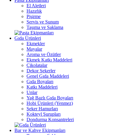
Pasta Ekipmanları
El Aletleri
Hazırlık
Pişirme
Servis ve Sunum
Taşıma ve Saklama
Gıda Ürünleri
Ekmekler
Mayalar
Aroma ve Özütler
Ekmek Katkı Maddeleri
Çikolatalar
Dekor Şekerler
Genel Gıda Maddeleri
Gıda Boyaları
Katkı Maddeleri
Unlar
Yağ Bazlı Gıda Boyaları
Hobi Ürünleri (Yenmez)
Şeker Hamurları
Kokteyl Şurupları
Dondurma Konsantreleri
Bar ve Kahve Ekipmanları