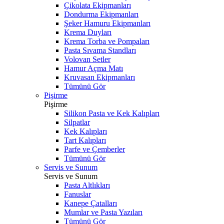
Çikolata Ekipmanları
Dondurma Ekipmanları
Şeker Hamuru Ekipmanları
Krema Duyları
Krema Torba ve Pompaları
Pasta Sıvama Standları
Volovan Setler
Hamur Açma Matı
Kruvasan Ekipmanları
Tümünü Gör
Pişirme
Pişirme
Silikon Pasta ve Kek Kalıpları
Silpatlar
Kek Kalıpları
Tart Kalıpları
Parfe ve Çemberler
Tümünü Gör
Servis ve Sunum
Servis ve Sunum
Pasta Altlıkları
Fanuslar
Kanepe Çatalları
Mumlar ve Pasta Yazıları
Tümünü Gör