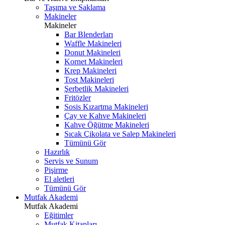
Taşıma ve Saklama
Makineler
Makineler
Bar Blenderları
Waffle Makineleri
Donut Makineleri
Kornet Makineleri
Krep Makineleri
Tost Makineleri
Şerbetlik Makineleri
Fritözler
Sosis Kızartma Makineleri
Çay ve Kahve Makineleri
Kahve Öğütme Makineleri
Sıcak Çikolata ve Salep Makineleri
Tümünü Gör
Hazırlık
Servis ve Sunum
Pişirme
El aletleri
Tümünü Gör
Mutfak Akademi
Mutfak Akademi
Eğitimler
Mutfak Kitapları