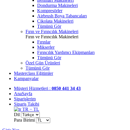
Benmari Makineleri
Dondurma Makineleri
Kompresörler
Airbrush Boya Tabancaları
Çikolata Makineleri
Tümünü Gör
Fırın ve Fırıncılık Makineleri
Fırın ve Fırıncılık Makineleri
Fırınlar
Mikserler
Fırıncılık Yardımcı Ekipmanları
Tümünü Gör
Özel Gün Ürünleri
Tümünü Gör
Masterclass Eğitimler
Kampanyalar
Müşteri Hizmetleri :
0850 441 34 43
AnaSayfa
Siparişlerim
Sipariş Takibi
TR − TL
Dil
Para Birimi