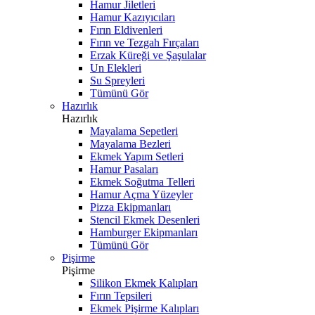
Hamur Jiletleri
Hamur Kazıyıcıları
Fırın Eldivenleri
Fırın ve Tezgah Fırçaları
Erzak Küreği ve Şaşulalar
Un Elekleri
Su Spreyleri
Tümünü Gör
Hazırlık
Hazırlık
Mayalama Sepetleri
Mayalama Bezleri
Ekmek Yapım Setleri
Hamur Pasaları
Ekmek Soğutma Telleri
Hamur Açma Yüzeyler
Pizza Ekipmanları
Stencil Ekmek Desenleri
Hamburger Ekipmanları
Tümünü Gör
Pişirme
Pişirme
Silikon Ekmek Kalıpları
Fırın Tepsileri
Ekmek Pişirme Kalıpları