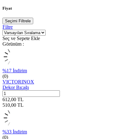
Fiyat
Seçimi Filtrele
Filtre
Seç ve Sepete Ekle
Görünüm :
%
17
İndirim
(0)
VICTORINOX
Dekor Bıçağı
612,00
TL
510,00
TL
%
33
İndirim
(0)