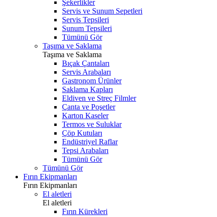
Şekerlikler
Servis ve Sunum Sepetleri
Servis Tepsileri
Sunum Tepsileri
Tümünü Gör
Taşıma ve Saklama
Taşıma ve Saklama
Bıçak Çantaları
Servis Arabaları
Gastronom Ürünler
Saklama Kapları
Eldiven ve Streç Filmler
Çanta ve Poşetler
Karton Kaseler
Termos ve Suluklar
Çöp Kutuları
Endüstriyel Raflar
Tepsi Arabaları
Tümünü Gör
Tümünü Gör
Fırın Ekipmanları
Fırın Ekipmanları
El aletleri
El aletleri
Fırın Kürekleri