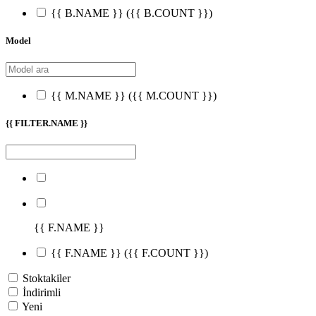
{{ B.NAME }}
({{ B.COUNT }})
Model
{{ M.NAME }}
({{ M.COUNT }})
{{ FILTER.NAME }}
{{ F.NAME }}
{{ F.NAME }}
({{ F.COUNT }})
Stoktakiler
İndirimli
Yeni