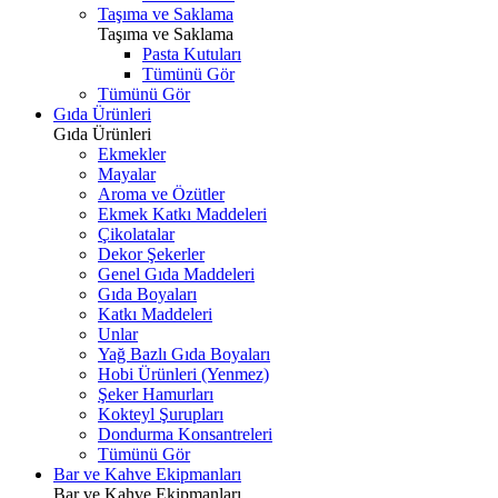
Taşıma ve Saklama
Taşıma ve Saklama
Pasta Kutuları
Tümünü Gör
Tümünü Gör
Gıda Ürünleri
Gıda Ürünleri
Ekmekler
Mayalar
Aroma ve Özütler
Ekmek Katkı Maddeleri
Çikolatalar
Dekor Şekerler
Genel Gıda Maddeleri
Gıda Boyaları
Katkı Maddeleri
Unlar
Yağ Bazlı Gıda Boyaları
Hobi Ürünleri (Yenmez)
Şeker Hamurları
Kokteyl Şurupları
Dondurma Konsantreleri
Tümünü Gör
Bar ve Kahve Ekipmanları
Bar ve Kahve Ekipmanları