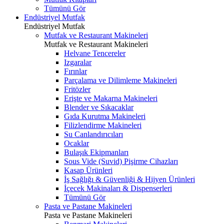
Tümünü Gör
Endüstriyel Mutfak
Endüstriyel Mutfak
Mutfak ve Restaurant Makineleri
Mutfak ve Restaurant Makineleri
Helvane Tencereler
Izgaralar
Fırınlar
Parçalama ve Dilimleme Makineleri
Fritözler
Erişte ve Makarna Makineleri
Blender ve Sıkacaklar
Gıda Kurutma Makineleri
Filizlendirme Makineleri
Su Canlandırıcıları
Ocaklar
Bulaşık Ekipmanları
Sous Vide (Suvid) Pişirme Cihazları
Kasap Ürünleri
İş Sağlığı & Güvenliği & Hijyen Ürünleri
İçecek Makinaları & Dispenserleri
Tümünü Gör
Pasta ve Pastane Makineleri
Pasta ve Pastane Makineleri