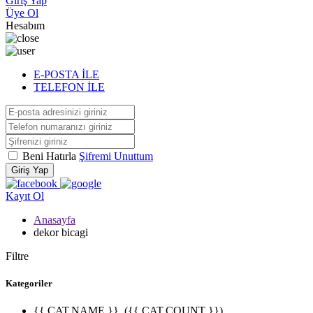
Giriş Yap
Üye Ol
Hesabım
E-POSTA İLE
TELEFON İLE
Beni Hatırla
Şifremi Unuttum
Giriş Yap
Kayıt Ol
Anasayfa
dekor bicagi
Filtre
Kategoriler
{{ CAT.NAME }}
({{ CAT.COUNT }})