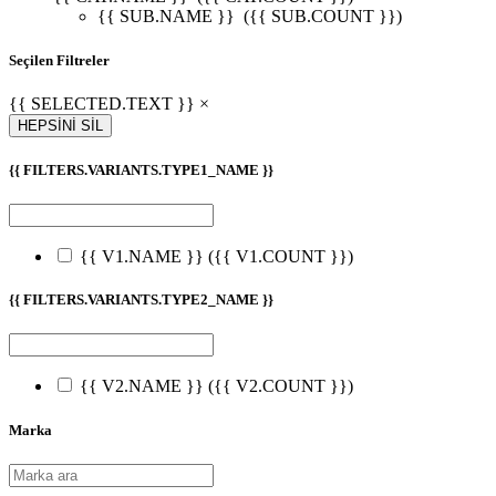
{{ SUB.NAME }}
({{ SUB.COUNT }})
Seçilen Filtreler
{{ SELECTED.TEXT }} ×
HEPSİNİ SİL
{{ FILTERS.VARIANTS.TYPE1_NAME }}
{{ V1.NAME }}
({{ V1.COUNT }})
{{ FILTERS.VARIANTS.TYPE2_NAME }}
{{ V2.NAME }}
({{ V2.COUNT }})
Marka