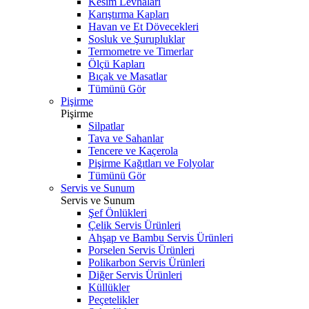
Kesim Levhaları
Karıştırma Kapları
Havan ve Et Dövecekleri
Sosluk ve Şurupluklar
Termometre ve Timerlar
Ölçü Kapları
Bıçak ve Masatlar
Tümünü Gör
Pişirme
Pişirme
Silpatlar
Tava ve Sahanlar
Tencere ve Kaçerola
Pişirme Kağıtları ve Folyolar
Tümünü Gör
Servis ve Sunum
Servis ve Sunum
Şef Önlükleri
Çelik Servis Ürünleri
Ahşap ve Bambu Servis Ürünleri
Porselen Servis Ürünleri
Polikarbon Servis Ürünleri
Diğer Servis Ürünleri
Küllükler
Peçetelikler