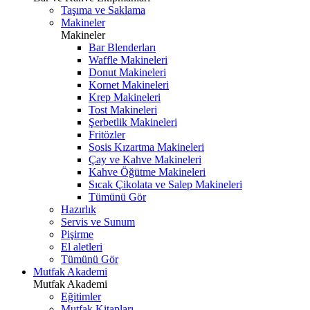
Taşıma ve Saklama
Makineler
Makineler
Bar Blenderları
Waffle Makineleri
Donut Makineleri
Kornet Makineleri
Krep Makineleri
Tost Makineleri
Şerbetlik Makineleri
Fritözler
Sosis Kızartma Makineleri
Çay ve Kahve Makineleri
Kahve Öğütme Makineleri
Sıcak Çikolata ve Salep Makineleri
Tümünü Gör
Hazırlık
Servis ve Sunum
Pişirme
El aletleri
Tümünü Gör
Mutfak Akademi
Mutfak Akademi
Eğitimler
Mutfak Kitapları