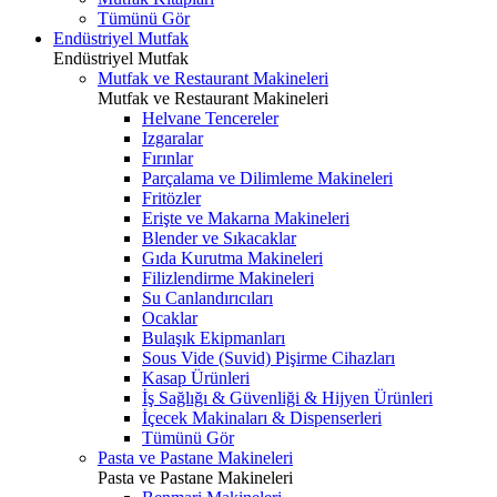
Tümünü Gör
Endüstriyel Mutfak
Endüstriyel Mutfak
Mutfak ve Restaurant Makineleri
Mutfak ve Restaurant Makineleri
Helvane Tencereler
Izgaralar
Fırınlar
Parçalama ve Dilimleme Makineleri
Fritözler
Erişte ve Makarna Makineleri
Blender ve Sıkacaklar
Gıda Kurutma Makineleri
Filizlendirme Makineleri
Su Canlandırıcıları
Ocaklar
Bulaşık Ekipmanları
Sous Vide (Suvid) Pişirme Cihazları
Kasap Ürünleri
İş Sağlığı & Güvenliği & Hijyen Ürünleri
İçecek Makinaları & Dispenserleri
Tümünü Gör
Pasta ve Pastane Makineleri
Pasta ve Pastane Makineleri