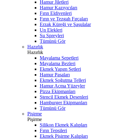
Hamur Jiletleri
Hamur Kazıyıcıları
Fırın Eldivenleri
Fırın ve Tezgah Fırçaları
Erzak Küreği ve Şaşulalar
Un Elekleri
Su Spreyleri
Tümünü Gör
Hazırlık
Hazırlık
Mayalama Sepetleri
Mayalama Bezleri
Ekmek Yapım Setleri
Hamur Pasaları
Ekmek Soğutma Telleri
Hamur Açma Yüzeyler
Pizza Ekipmanları
Stencil Ekmek Desenleri
Hamburger Ekipmanları
Tümünü Gör
Pişirme
Pişirme
Silikon Ekmek Kalıpları
Fırın Tepsileri
Ekmek Pişirme Kalıpları