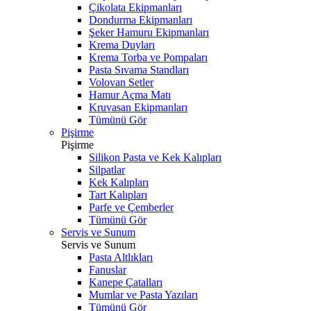
Çikolata Ekipmanları
Dondurma Ekipmanları
Şeker Hamuru Ekipmanları
Krema Duyları
Krema Torba ve Pompaları
Pasta Sıvama Standları
Volovan Setler
Hamur Açma Matı
Kruvasan Ekipmanları
Tümünü Gör
Pişirme
Pişirme
Silikon Pasta ve Kek Kalıpları
Silpatlar
Kek Kalıpları
Tart Kalıpları
Parfe ve Çemberler
Tümünü Gör
Servis ve Sunum
Servis ve Sunum
Pasta Altlıkları
Fanuslar
Kanepe Çatalları
Mumlar ve Pasta Yazıları
Tümünü Gör