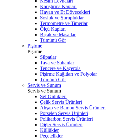
Kesim Levhaları
Karıştırma Kapları
Havan ve Et Dövecekleri
Sosluk ve Şurupluklar
Termometre ve Timerlar
Ölçü Kapları
Bıçak ve Masatlar
Tümünü Gör
Pişirme
Pişirme
Silpatlar
Tava ve Sahanlar
Tencere ve Kaçerola
Pişirme Kağıtları ve Folyolar
Tümünü Gör
Servis ve Sunum
Servis ve Sunum
Şef Önlükleri
Çelik Servis Ürünleri
Ahşap ve Bambu Servis Ürünleri
Porselen Servis Ürünleri
Polikarbon Servis Ürünleri
Diğer Servis Ürünleri
Küllükler
Peçetelikler