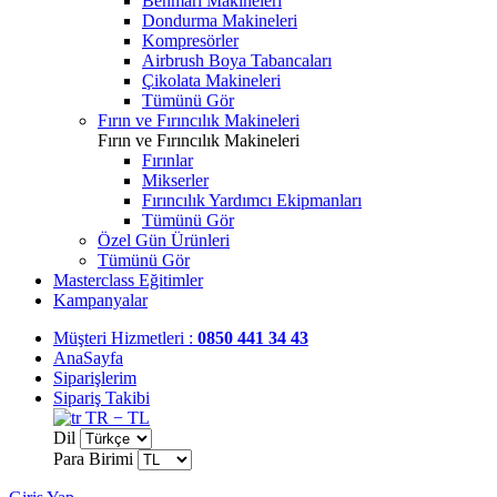
Benmari Makineleri
Dondurma Makineleri
Kompresörler
Airbrush Boya Tabancaları
Çikolata Makineleri
Tümünü Gör
Fırın ve Fırıncılık Makineleri
Fırın ve Fırıncılık Makineleri
Fırınlar
Mikserler
Fırıncılık Yardımcı Ekipmanları
Tümünü Gör
Özel Gün Ürünleri
Tümünü Gör
Masterclass Eğitimler
Kampanyalar
Müşteri Hizmetleri :
0850 441 34 43
AnaSayfa
Siparişlerim
Sipariş Takibi
TR − TL
Dil
Para Birimi