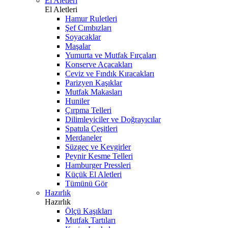
El Aletleri
El Aletleri
Hamur Ruletleri
Şef Cımbızları
Soyacaklar
Maşalar
Yumurta ve Mutfak Fırçaları
Konserve Açacakları
Ceviz ve Fındık Kıracakları
Parizyen Kaşıklar
Mutfak Makasları
Huniler
Çırpma Telleri
Dilimleyiciler ve Doğrayıcılar
Spatula Çeşitleri
Merdaneler
Süzgeç ve Kevgirler
Peynir Kesme Telleri
Hamburger Pressleri
Küçük El Aletleri
Tümünü Gör
Hazırlık
Hazırlık
Ölçü Kaşıkları
Mutfak Tartıları