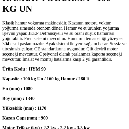
KG UN
Klasik hamur yoğurma makinesidir. Kazanın motoru yoktur,
yoğurma sırasında otonom döner. Hamur ve et ürünleri yoğurma
işlevini yapar. JEEP Defransiyelli ve su oranı düşük hamurları
yoğurabilir. Fren sistemi mevcuttur. Hamurun temas ettiği yüzeyler
304 cr-ni paslanmazdır. Ayak sistemi ile yere sağlam basar. Sessiz ve
titreşimsiz çalışır. CE standartlarına uygundur. Çift devirli motor
seçeneği mevcuttur. Opsiyonel olarak paslanmaz kaporta seçeneği
mevcuttur. İmalat ve montaj hatalarına karşı 2 yıl garantilidir.
Ürün Kodu : HYM 90
Kapasite : 100 kg Un / 160 kg Hamur / 260 lt
En (mm) : 1080
Boy (mm) : 1340
Yükseklik (mm) : 1170
Kazan Çapı (mm) : 900
Motor Trifaze (kw) : 2,2 kw - 2,2 kw - 3,3 kw