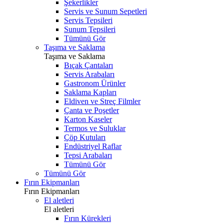
Şekerlikler
Servis ve Sunum Sepetleri
Servis Tepsileri
Sunum Tepsileri
Tümünü Gör
Taşıma ve Saklama
Taşıma ve Saklama
Bıçak Çantaları
Servis Arabaları
Gastronom Ürünler
Saklama Kapları
Eldiven ve Streç Filmler
Çanta ve Poşetler
Karton Kaseler
Termos ve Suluklar
Çöp Kutuları
Endüstriyel Raflar
Tepsi Arabaları
Tümünü Gör
Tümünü Gör
Fırın Ekipmanları
Fırın Ekipmanları
El aletleri
El aletleri
Fırın Kürekleri