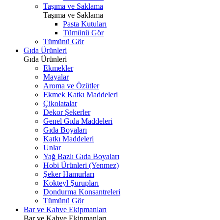
Taşıma ve Saklama
Taşıma ve Saklama
Pasta Kutuları
Tümünü Gör
Tümünü Gör
Gıda Ürünleri
Gıda Ürünleri
Ekmekler
Mayalar
Aroma ve Özütler
Ekmek Katkı Maddeleri
Çikolatalar
Dekor Şekerler
Genel Gıda Maddeleri
Gıda Boyaları
Katkı Maddeleri
Unlar
Yağ Bazlı Gıda Boyaları
Hobi Ürünleri (Yenmez)
Şeker Hamurları
Kokteyl Şurupları
Dondurma Konsantreleri
Tümünü Gör
Bar ve Kahve Ekipmanları
Bar ve Kahve Ekipmanları