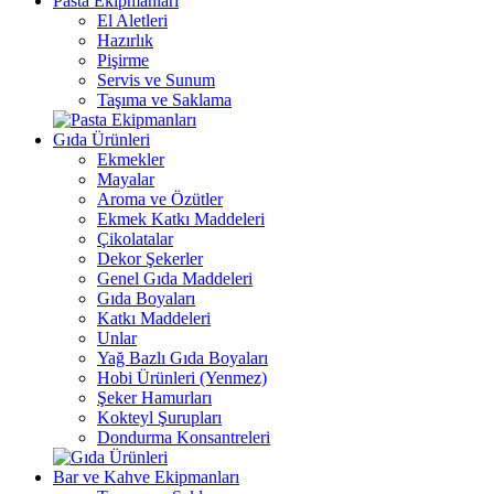
Pasta Ekipmanları
El Aletleri
Hazırlık
Pişirme
Servis ve Sunum
Taşıma ve Saklama
Gıda Ürünleri
Ekmekler
Mayalar
Aroma ve Özütler
Ekmek Katkı Maddeleri
Çikolatalar
Dekor Şekerler
Genel Gıda Maddeleri
Gıda Boyaları
Katkı Maddeleri
Unlar
Yağ Bazlı Gıda Boyaları
Hobi Ürünleri (Yenmez)
Şeker Hamurları
Kokteyl Şurupları
Dondurma Konsantreleri
Bar ve Kahve Ekipmanları