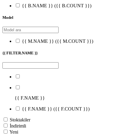
{{ B.NAME }}
({{ B.COUNT }})
Model
{{ M.NAME }}
({{ M.COUNT }})
{{ FILTER.NAME }}
{{ F.NAME }}
{{ F.NAME }}
({{ F.COUNT }})
Stoktakiler
İndirimli
Yeni