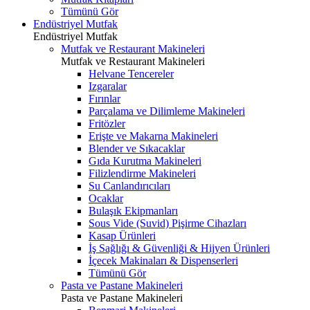
Tümünü Gör
Endüstriyel Mutfak
Endüstriyel Mutfak
Mutfak ve Restaurant Makineleri
Mutfak ve Restaurant Makineleri
Helvane Tencereler
Izgaralar
Fırınlar
Parçalama ve Dilimleme Makineleri
Fritözler
Erişte ve Makarna Makineleri
Blender ve Sıkacaklar
Gıda Kurutma Makineleri
Filizlendirme Makineleri
Su Canlandırıcıları
Ocaklar
Bulaşık Ekipmanları
Sous Vide (Suvid) Pişirme Cihazları
Kasap Ürünleri
İş Sağlığı & Güvenliği & Hijyen Ürünleri
İçecek Makinaları & Dispenserleri
Tümünü Gör
Pasta ve Pastane Makineleri
Pasta ve Pastane Makineleri