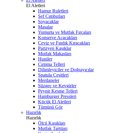
El Aletleri
El Aletleri
Hamur Ruletleri
Şef Cımbızları
Soyacaklar
Maşalar
Yumurta ve Mutfak Fırçaları
Konserve Açacakları
Ceviz ve Fındık Kıracakları
Parizyen Kaşıklar
Mutfak Makasları
Huniler
Çırpma Telleri
Dilimleyiciler ve Doğrayıcılar
Spatula Çeşitleri
Merdaneler
Süzgeç ve Kevgirler
Peynir Kesme Telleri
Hamburger Pressleri
Küçük El Aletleri
Tümünü Gör
Hazırlık
Hazırlık
Ölçü Kaşıkları
Mutfak Tartıları