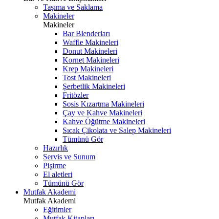
Taşıma ve Saklama
Makineler
Makineler
Bar Blenderları
Waffle Makineleri
Donut Makineleri
Kornet Makineleri
Krep Makineleri
Tost Makineleri
Şerbetlik Makineleri
Fritözler
Sosis Kızartma Makineleri
Çay ve Kahve Makineleri
Kahve Öğütme Makineleri
Sıcak Çikolata ve Salep Makineleri
Tümünü Gör
Hazırlık
Servis ve Sunum
Pişirme
El aletleri
Tümünü Gör
Mutfak Akademi
Mutfak Akademi
Eğitimler
Mutfak Kitapları