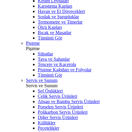
Kesim Levhaları
Karıştırma Kapları
Havan ve Et Dövecekleri
Sosluk ve Şurupluklar
Termometre ve Timerlar
Ölçü Kapları
Bıçak ve Masatlar
Tümünü Gör
Pişirme
Pişirme
Silpatlar
Tava ve Sahanlar
Tencere ve Kaçerola
Pişirme Kağıtları ve Folyolar
Tümünü Gör
Servis ve Sunum
Servis ve Sunum
Şef Önlükleri
Çelik Servis Ürünleri
Ahşap ve Bambu Servis Ürünleri
Porselen Servis Ürünleri
Polikarbon Servis Ürünleri
Diğer Servis Ürünleri
Küllükler
Peçetelikler