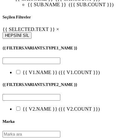
{{ SUB.NAME }}
({{ SUB.COUNT }})
Seçilen Filtreler
{{ SELECTED.TEXT }} ×
HEPSİNİ SİL
{{ FILTERS.VARIANTS.TYPE1_NAME }}
{{ V1.NAME }}
({{ V1.COUNT }})
{{ FILTERS.VARIANTS.TYPE2_NAME }}
{{ V2.NAME }}
({{ V2.COUNT }})
Marka