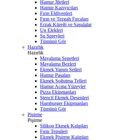
Hamur Jiletleri
Hamur Kazıyıcıları
Fırın Eldivenleri
Fırın ve Tezgah Fırçaları
Erzak Küreği ve Şaşulalar
Un Elekleri
Su Spreyleri
Tümünü Gör
Hazırlık
Hazırlık
Mayalama Sepetleri
Mayalama Bezleri
Ekmek Yapım Setleri
Hamur Pasaları
Ekmek Soğutma Telleri
Hamur Açma Yüzeyler
Pizza Ekipmanları
Stencil Ekmek Desenleri
Hamburger Ekipmanları
Tümünü Gör
Pişirme
Pişirme
Silikon Ekmek Kalıpları
Fırın Tepsileri
Ekmek Pişirme Kalıpları