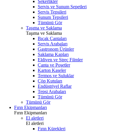
Şekerlikler
Servis ve Sunum Sepetleri
Servis Tepsileri
Sunum Tepsileri
Tümünü Gör
Taşıma ve Saklama
Taşıma ve Saklama
Bıçak Çantaları
Servis Arabaları
Gastronom Ürünler
Saklama Kapları
Eldiven ve Streç Filmler
Çanta ve Poşetler
Karton Kaseler
Termos ve Suluklar
Çöp Kutuları
Endüstriyel Raflar
Tepsi Arabaları
Tümünü Gör
Tümünü Gör
Fırın Ekipmanları
Fırın Ekipmanları
El aletleri
El aletleri
Fırın Kürekleri