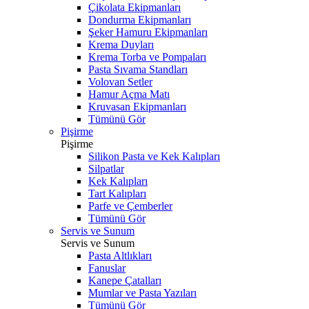
Çikolata Ekipmanları
Dondurma Ekipmanları
Şeker Hamuru Ekipmanları
Krema Duyları
Krema Torba ve Pompaları
Pasta Sıvama Standları
Volovan Setler
Hamur Açma Matı
Kruvasan Ekipmanları
Tümünü Gör
Pişirme
Pişirme
Silikon Pasta ve Kek Kalıpları
Silpatlar
Kek Kalıpları
Tart Kalıpları
Parfe ve Çemberler
Tümünü Gör
Servis ve Sunum
Servis ve Sunum
Pasta Altlıkları
Fanuslar
Kanepe Çatalları
Mumlar ve Pasta Yazıları
Tümünü Gör