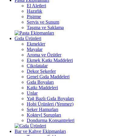
Pasta Ekipmanları
El Aletleri
Hazırlık
Pişirme
Servis ve Sunum
Taşıma ve Saklama
Gıda Ürünleri
Ekmekler
Mayalar
Aroma ve Özütler
Ekmek Katkı Maddeleri
Çikolatalar
Dekor Şekerler
Genel Gıda Maddeleri
Gıda Boyaları
Katkı Maddeleri
Unlar
Yağ Bazlı Gıda Boyaları
Hobi Ürünleri (Yenmez)
Şeker Hamurları
Kokteyl Şurupları
Dondurma Konsantreleri
Bar ve Kahve Ekipmanları