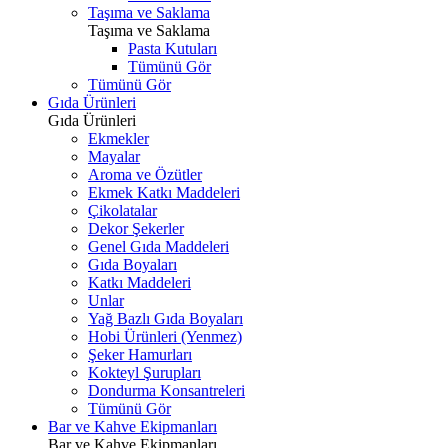
Taşıma ve Saklama
Taşıma ve Saklama
Pasta Kutuları
Tümünü Gör
Tümünü Gör
Gıda Ürünleri
Gıda Ürünleri
Ekmekler
Mayalar
Aroma ve Özütler
Ekmek Katkı Maddeleri
Çikolatalar
Dekor Şekerler
Genel Gıda Maddeleri
Gıda Boyaları
Katkı Maddeleri
Unlar
Yağ Bazlı Gıda Boyaları
Hobi Ürünleri (Yenmez)
Şeker Hamurları
Kokteyl Şurupları
Dondurma Konsantreleri
Tümünü Gör
Bar ve Kahve Ekipmanları
Bar ve Kahve Ekipmanları