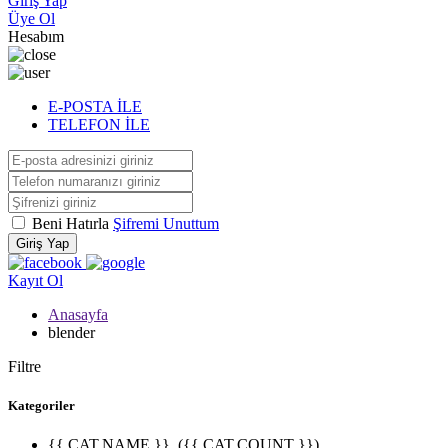
Giriş Yap
Üye Ol
Hesabım
E-POSTA İLE
TELEFON İLE
Beni Hatırla
Şifremi Unuttum
Giriş Yap
Kayıt Ol
Anasayfa
blender
Filtre
Kategoriler
{{ CAT.NAME }}
({{ CAT.COUNT }})