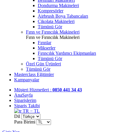
Benmari Makineleri
Dondurma Makineleri
Kompresörler
Airbrush Boya Tabancaları
Çikolata Makineleri
Tümünü Gör
Fırın ve Fırıncılık Makineleri
Fırın ve Fırıncılık Makineleri
Fırınlar
Mikserler
Fırıncılık Yardımcı Ekipmanları
Tümünü Gör
Özel Gün Ürünleri
Tümünü Gör
Masterclass Eğitimler
Kampanyalar
Müşteri Hizmetleri :
0850 441 34 43
AnaSayfa
Siparişlerim
Sipariş Takibi
TR − TL
Dil
Para Birimi