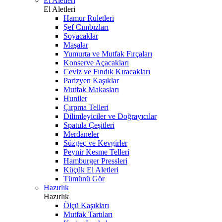
El Aletleri
El Aletleri
Hamur Ruletleri
Şef Cımbızları
Soyacaklar
Maşalar
Yumurta ve Mutfak Fırçaları
Konserve Açacakları
Ceviz ve Fındık Kıracakları
Parizyen Kaşıklar
Mutfak Makasları
Huniler
Çırpma Telleri
Dilimleyiciler ve Doğrayıcılar
Spatula Çeşitleri
Merdaneler
Süzgeç ve Kevgirler
Peynir Kesme Telleri
Hamburger Pressleri
Küçük El Aletleri
Tümünü Gör
Hazırlık
Hazırlık
Ölçü Kaşıkları
Mutfak Tartıları