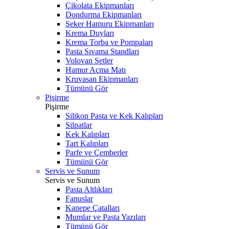
Çikolata Ekipmanları
Dondurma Ekipmanları
Şeker Hamuru Ekipmanları
Krema Duyları
Krema Torba ve Pompaları
Pasta Sıvama Standları
Volovan Setler
Hamur Açma Matı
Kruvasan Ekipmanları
Tümünü Gör
Pişirme
Pişirme
Silikon Pasta ve Kek Kalıpları
Silpatlar
Kek Kalıpları
Tart Kalıpları
Parfe ve Çemberler
Tümünü Gör
Servis ve Sunum
Servis ve Sunum
Pasta Altlıkları
Fanuslar
Kanepe Çatalları
Mumlar ve Pasta Yazıları
Tümünü Gör