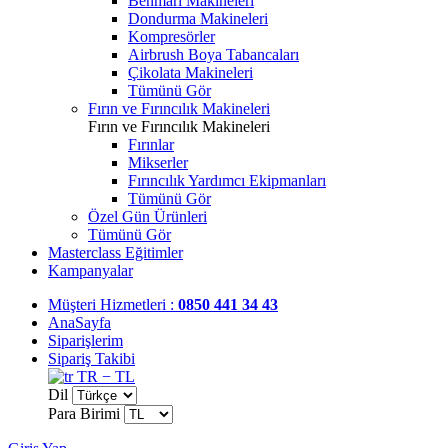
Benmari Makineleri
Dondurma Makineleri
Kompresörler
Airbrush Boya Tabancaları
Çikolata Makineleri
Tümünü Gör
Fırın ve Fırıncılık Makineleri
Fırın ve Fırıncılık Makineleri
Fırınlar
Mikserler
Fırıncılık Yardımcı Ekipmanları
Tümünü Gör
Özel Gün Ürünleri
Tümünü Gör
Masterclass Eğitimler
Kampanyalar
Müşteri Hizmetleri :
0850 441 34 43
AnaSayfa
Siparişlerim
Sipariş Takibi
TR − TL
Dil
Para Birimi