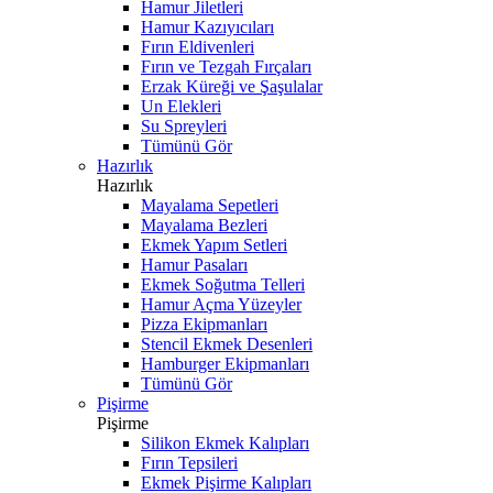
Hamur Jiletleri
Hamur Kazıyıcıları
Fırın Eldivenleri
Fırın ve Tezgah Fırçaları
Erzak Küreği ve Şaşulalar
Un Elekleri
Su Spreyleri
Tümünü Gör
Hazırlık
Hazırlık
Mayalama Sepetleri
Mayalama Bezleri
Ekmek Yapım Setleri
Hamur Pasaları
Ekmek Soğutma Telleri
Hamur Açma Yüzeyler
Pizza Ekipmanları
Stencil Ekmek Desenleri
Hamburger Ekipmanları
Tümünü Gör
Pişirme
Pişirme
Silikon Ekmek Kalıpları
Fırın Tepsileri
Ekmek Pişirme Kalıpları