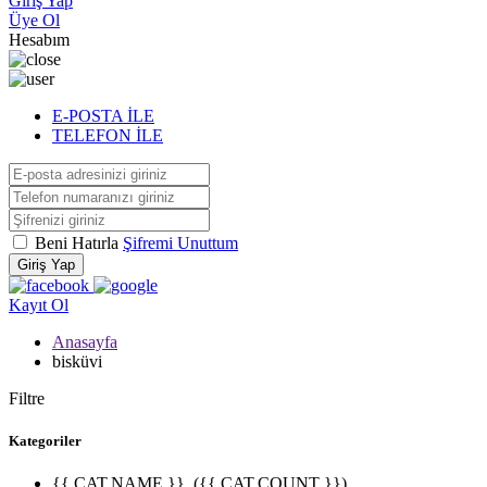
Giriş Yap
Üye Ol
Hesabım
E-POSTA İLE
TELEFON İLE
Beni Hatırla
Şifremi Unuttum
Giriş Yap
Kayıt Ol
Anasayfa
bisküvi
Filtre
Kategoriler
{{ CAT.NAME }}
({{ CAT.COUNT }})