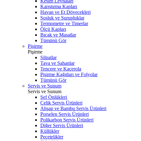
Kesim Levhaları
Karıştırma Kapları
Havan ve Et Dövecekleri
Sosluk ve Şurupluklar
Termometre ve Timerlar
Ölçü Kapları
Bıçak ve Masatlar
Tümünü Gör
Pişirme
Pişirme
Silpatlar
Tava ve Sahanlar
Tencere ve Kaçerola
Pişirme Kağıtları ve Folyolar
Tümünü Gör
Servis ve Sunum
Servis ve Sunum
Şef Önlükleri
Çelik Servis Ürünleri
Ahşap ve Bambu Servis Ürünleri
Porselen Servis Ürünleri
Polikarbon Servis Ürünleri
Diğer Servis Ürünleri
Küllükler
Peçetelikler