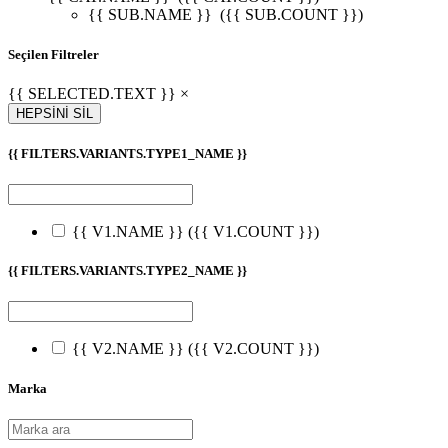
{{ SUB.NAME }}
({{ SUB.COUNT }})
Seçilen Filtreler
{{ SELECTED.TEXT }} ×
HEPSİNİ SİL
{{ FILTERS.VARIANTS.TYPE1_NAME }}
{{ V1.NAME }}
({{ V1.COUNT }})
{{ FILTERS.VARIANTS.TYPE2_NAME }}
{{ V2.NAME }}
({{ V2.COUNT }})
Marka