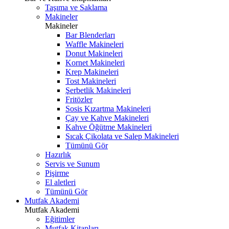
Taşıma ve Saklama
Makineler
Makineler
Bar Blenderları
Waffle Makineleri
Donut Makineleri
Kornet Makineleri
Krep Makineleri
Tost Makineleri
Şerbetlik Makineleri
Fritözler
Sosis Kızartma Makineleri
Çay ve Kahve Makineleri
Kahve Öğütme Makineleri
Sıcak Çikolata ve Salep Makineleri
Tümünü Gör
Hazırlık
Servis ve Sunum
Pişirme
El aletleri
Tümünü Gör
Mutfak Akademi
Mutfak Akademi
Eğitimler
Mutfak Kitapları