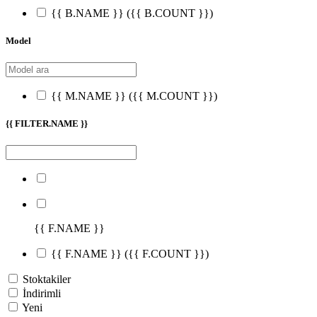
{{ B.NAME }}
({{ B.COUNT }})
Model
{{ M.NAME }}
({{ M.COUNT }})
{{ FILTER.NAME }}
{{ F.NAME }}
{{ F.NAME }}
({{ F.COUNT }})
Stoktakiler
İndirimli
Yeni