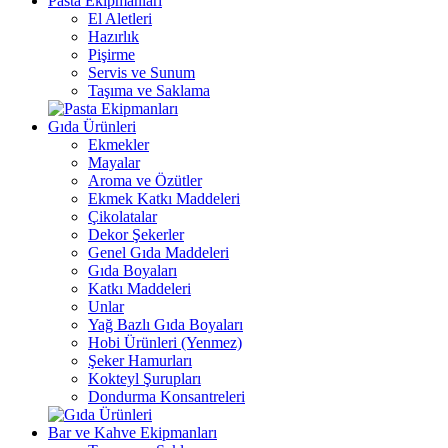
Pasta Ekipmanları
El Aletleri
Hazırlık
Pişirme
Servis ve Sunum
Taşıma ve Saklama
Gıda Ürünleri
Ekmekler
Mayalar
Aroma ve Özütler
Ekmek Katkı Maddeleri
Çikolatalar
Dekor Şekerler
Genel Gıda Maddeleri
Gıda Boyaları
Katkı Maddeleri
Unlar
Yağ Bazlı Gıda Boyaları
Hobi Ürünleri (Yenmez)
Şeker Hamurları
Kokteyl Şurupları
Dondurma Konsantreleri
Bar ve Kahve Ekipmanları