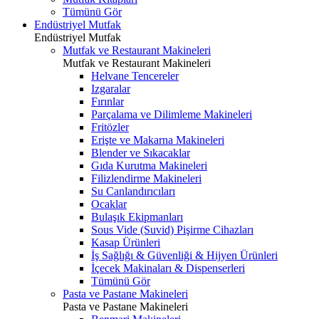
Tümünü Gör
Endüstriyel Mutfak
Endüstriyel Mutfak
Mutfak ve Restaurant Makineleri
Mutfak ve Restaurant Makineleri
Helvane Tencereler
Izgaralar
Fırınlar
Parçalama ve Dilimleme Makineleri
Fritözler
Erişte ve Makarna Makineleri
Blender ve Sıkacaklar
Gıda Kurutma Makineleri
Filizlendirme Makineleri
Su Canlandırıcıları
Ocaklar
Bulaşık Ekipmanları
Sous Vide (Suvid) Pişirme Cihazları
Kasap Ürünleri
İş Sağlığı & Güvenliği & Hijyen Ürünleri
İçecek Makinaları & Dispenserleri
Tümünü Gör
Pasta ve Pastane Makineleri
Pasta ve Pastane Makineleri