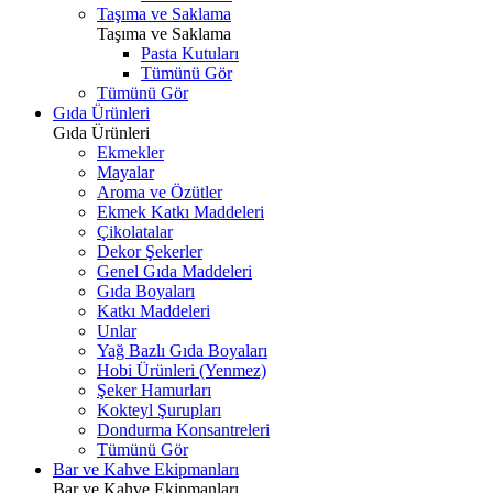
Taşıma ve Saklama
Taşıma ve Saklama
Pasta Kutuları
Tümünü Gör
Tümünü Gör
Gıda Ürünleri
Gıda Ürünleri
Ekmekler
Mayalar
Aroma ve Özütler
Ekmek Katkı Maddeleri
Çikolatalar
Dekor Şekerler
Genel Gıda Maddeleri
Gıda Boyaları
Katkı Maddeleri
Unlar
Yağ Bazlı Gıda Boyaları
Hobi Ürünleri (Yenmez)
Şeker Hamurları
Kokteyl Şurupları
Dondurma Konsantreleri
Tümünü Gör
Bar ve Kahve Ekipmanları
Bar ve Kahve Ekipmanları