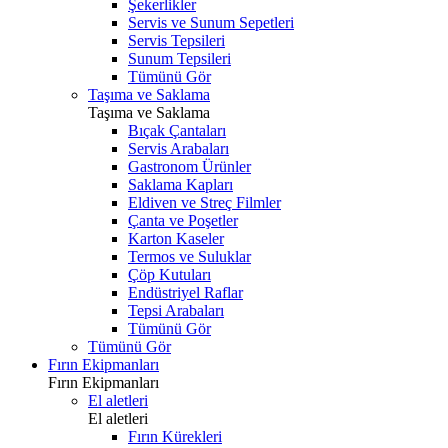
Şekerlikler
Servis ve Sunum Sepetleri
Servis Tepsileri
Sunum Tepsileri
Tümünü Gör
Taşıma ve Saklama
Taşıma ve Saklama
Bıçak Çantaları
Servis Arabaları
Gastronom Ürünler
Saklama Kapları
Eldiven ve Streç Filmler
Çanta ve Poşetler
Karton Kaseler
Termos ve Suluklar
Çöp Kutuları
Endüstriyel Raflar
Tepsi Arabaları
Tümünü Gör
Tümünü Gör
Fırın Ekipmanları
Fırın Ekipmanları
El aletleri
El aletleri
Fırın Kürekleri