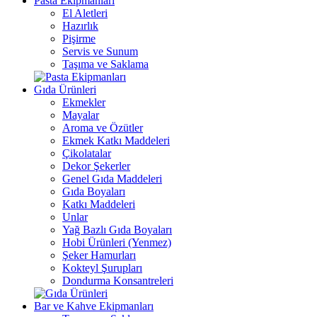
Pasta Ekipmanları
El Aletleri
Hazırlık
Pişirme
Servis ve Sunum
Taşıma ve Saklama
Gıda Ürünleri
Ekmekler
Mayalar
Aroma ve Özütler
Ekmek Katkı Maddeleri
Çikolatalar
Dekor Şekerler
Genel Gıda Maddeleri
Gıda Boyaları
Katkı Maddeleri
Unlar
Yağ Bazlı Gıda Boyaları
Hobi Ürünleri (Yenmez)
Şeker Hamurları
Kokteyl Şurupları
Dondurma Konsantreleri
Bar ve Kahve Ekipmanları