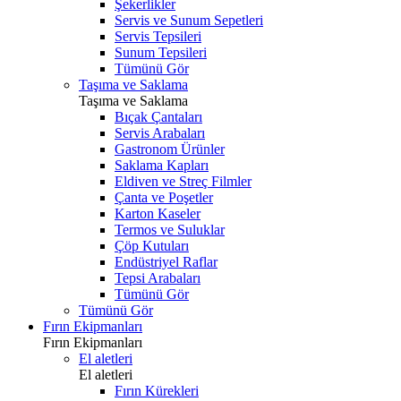
Şekerlikler
Servis ve Sunum Sepetleri
Servis Tepsileri
Sunum Tepsileri
Tümünü Gör
Taşıma ve Saklama
Taşıma ve Saklama
Bıçak Çantaları
Servis Arabaları
Gastronom Ürünler
Saklama Kapları
Eldiven ve Streç Filmler
Çanta ve Poşetler
Karton Kaseler
Termos ve Suluklar
Çöp Kutuları
Endüstriyel Raflar
Tepsi Arabaları
Tümünü Gör
Tümünü Gör
Fırın Ekipmanları
Fırın Ekipmanları
El aletleri
El aletleri
Fırın Kürekleri