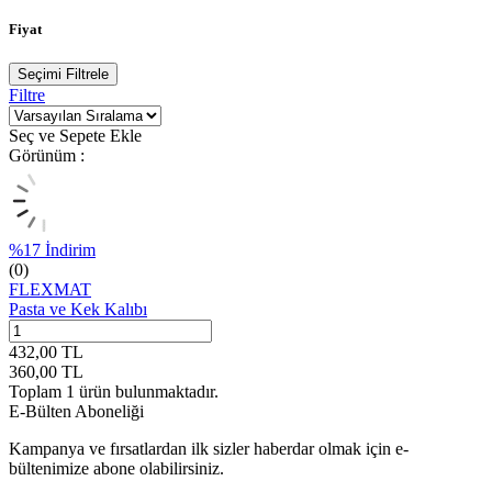
Fiyat
Seçimi Filtrele
Filtre
Seç ve Sepete Ekle
Görünüm :
%
17
İndirim
(0)
FLEXMAT
Pasta ve Kek Kalıbı
432,00
TL
360,00
TL
Toplam
1
ürün bulunmaktadır.
E-Bülten Aboneliği
Kampanya ve fırsatlardan ilk sizler haberdar olmak için e-
bültenimize abone olabilirsiniz.