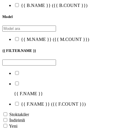
{{ B.NAME }}
({{ B.COUNT }})
Model
{{ M.NAME }}
({{ M.COUNT }})
{{ FILTER.NAME }}
{{ F.NAME }}
{{ F.NAME }}
({{ F.COUNT }})
Stoktakiler
İndirimli
Yeni