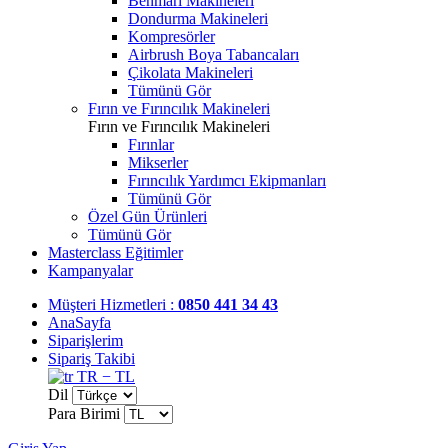
Benmari Makineleri
Dondurma Makineleri
Kompresörler
Airbrush Boya Tabancaları
Çikolata Makineleri
Tümünü Gör
Fırın ve Fırıncılık Makineleri
Fırın ve Fırıncılık Makineleri
Fırınlar
Mikserler
Fırıncılık Yardımcı Ekipmanları
Tümünü Gör
Özel Gün Ürünleri
Tümünü Gör
Masterclass Eğitimler
Kampanyalar
Müşteri Hizmetleri :
0850 441 34 43
AnaSayfa
Siparişlerim
Sipariş Takibi
TR − TL
Dil
Para Birimi