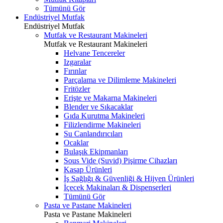
Tümünü Gör
Endüstriyel Mutfak
Endüstriyel Mutfak
Mutfak ve Restaurant Makineleri
Mutfak ve Restaurant Makineleri
Helvane Tencereler
Izgaralar
Fırınlar
Parçalama ve Dilimleme Makineleri
Fritözler
Erişte ve Makarna Makineleri
Blender ve Sıkacaklar
Gıda Kurutma Makineleri
Filizlendirme Makineleri
Su Canlandırıcıları
Ocaklar
Bulaşık Ekipmanları
Sous Vide (Suvid) Pişirme Cihazları
Kasap Ürünleri
İş Sağlığı & Güvenliği & Hijyen Ürünleri
İçecek Makinaları & Dispenserleri
Tümünü Gör
Pasta ve Pastane Makineleri
Pasta ve Pastane Makineleri