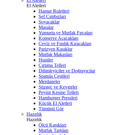
El Aletleri
El Aletleri
Hamur Ruletleri
Şef Cımbızları
Soyacaklar
Maşalar
Yumurta ve Mutfak Fırçaları
Konserve Açacakları
Ceviz ve Fındık Kıracakları
Parizyen Kaşıklar
Mutfak Makasları
Huniler
Çırpma Telleri
Dilimleyiciler ve Doğrayıcılar
Spatula Çeşitleri
Merdaneler
Süzgeç ve Kevgirler
Peynir Kesme Telleri
Hamburger Pressleri
Küçük El Aletleri
Tümünü Gör
Hazırlık
Hazırlık
Ölçü Kaşıkları
Mutfak Tartıları