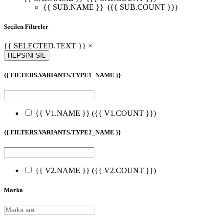
{{ SUB.NAME }}
({{ SUB.COUNT }})
Seçilen Filtreler
{{ SELECTED.TEXT }} ×
HEPSİNİ SİL
{{ FILTERS.VARIANTS.TYPE1_NAME }}
{{ V1.NAME }}
({{ V1.COUNT }})
{{ FILTERS.VARIANTS.TYPE2_NAME }}
{{ V2.NAME }}
({{ V2.COUNT }})
Marka