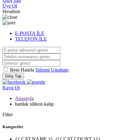
Giriş Yap
Üye Ol
Hesabım
E-POSTA İLE
TELEFON İLE
Beni Hatırla
Şifremi Unuttum
Giriş Yap
Kayıt Ol
Anasayfa
bardak silikon kalıp
Filtre
Kategoriler
{{ CAT.NAME }}
({{ CAT.COUNT }})