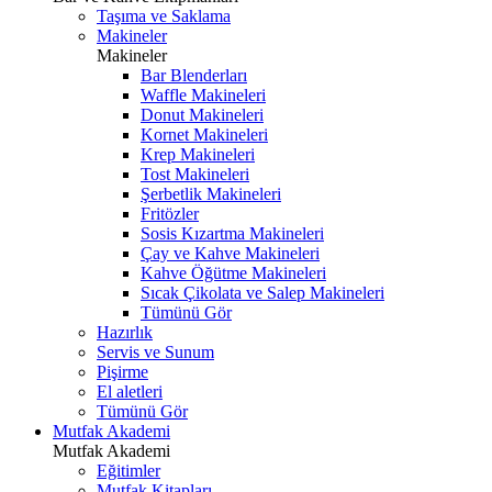
Taşıma ve Saklama
Makineler
Makineler
Bar Blenderları
Waffle Makineleri
Donut Makineleri
Kornet Makineleri
Krep Makineleri
Tost Makineleri
Şerbetlik Makineleri
Fritözler
Sosis Kızartma Makineleri
Çay ve Kahve Makineleri
Kahve Öğütme Makineleri
Sıcak Çikolata ve Salep Makineleri
Tümünü Gör
Hazırlık
Servis ve Sunum
Pişirme
El aletleri
Tümünü Gör
Mutfak Akademi
Mutfak Akademi
Eğitimler
Mutfak Kitapları