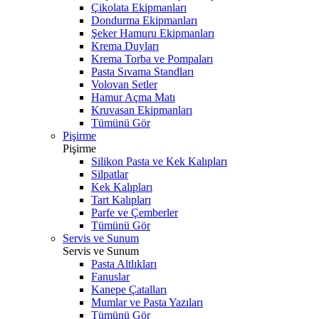
Çikolata Ekipmanları
Dondurma Ekipmanları
Şeker Hamuru Ekipmanları
Krema Duyları
Krema Torba ve Pompaları
Pasta Sıvama Standları
Volovan Setler
Hamur Açma Matı
Kruvasan Ekipmanları
Tümünü Gör
Pişirme
Pişirme
Silikon Pasta ve Kek Kalıpları
Silpatlar
Kek Kalıpları
Tart Kalıpları
Parfe ve Çemberler
Tümünü Gör
Servis ve Sunum
Servis ve Sunum
Pasta Altlıkları
Fanuslar
Kanepe Çatalları
Mumlar ve Pasta Yazıları
Tümünü Gör