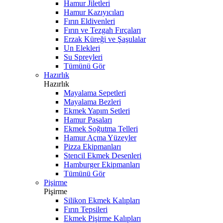
Hamur Jiletleri
Hamur Kazıyıcıları
Fırın Eldivenleri
Fırın ve Tezgah Fırçaları
Erzak Küreği ve Şaşulalar
Un Elekleri
Su Spreyleri
Tümünü Gör
Hazırlık
Hazırlık
Mayalama Sepetleri
Mayalama Bezleri
Ekmek Yapım Setleri
Hamur Pasaları
Ekmek Soğutma Telleri
Hamur Açma Yüzeyler
Pizza Ekipmanları
Stencil Ekmek Desenleri
Hamburger Ekipmanları
Tümünü Gör
Pişirme
Pişirme
Silikon Ekmek Kalıpları
Fırın Tepsileri
Ekmek Pişirme Kalıpları