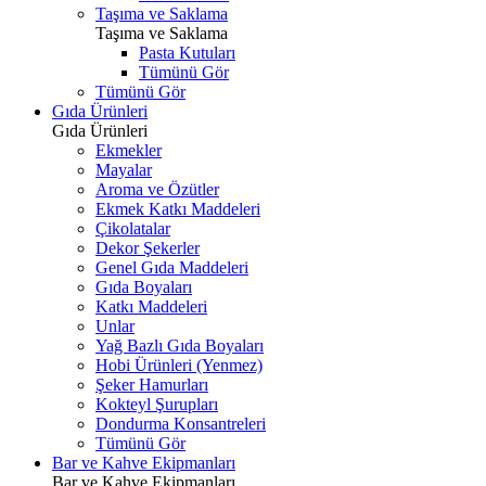
Taşıma ve Saklama
Taşıma ve Saklama
Pasta Kutuları
Tümünü Gör
Tümünü Gör
Gıda Ürünleri
Gıda Ürünleri
Ekmekler
Mayalar
Aroma ve Özütler
Ekmek Katkı Maddeleri
Çikolatalar
Dekor Şekerler
Genel Gıda Maddeleri
Gıda Boyaları
Katkı Maddeleri
Unlar
Yağ Bazlı Gıda Boyaları
Hobi Ürünleri (Yenmez)
Şeker Hamurları
Kokteyl Şurupları
Dondurma Konsantreleri
Tümünü Gör
Bar ve Kahve Ekipmanları
Bar ve Kahve Ekipmanları