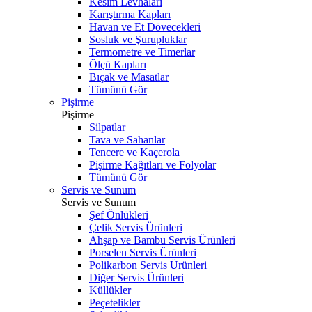
Kesim Levhaları
Karıştırma Kapları
Havan ve Et Dövecekleri
Sosluk ve Şurupluklar
Termometre ve Timerlar
Ölçü Kapları
Bıçak ve Masatlar
Tümünü Gör
Pişirme
Pişirme
Silpatlar
Tava ve Sahanlar
Tencere ve Kaçerola
Pişirme Kağıtları ve Folyolar
Tümünü Gör
Servis ve Sunum
Servis ve Sunum
Şef Önlükleri
Çelik Servis Ürünleri
Ahşap ve Bambu Servis Ürünleri
Porselen Servis Ürünleri
Polikarbon Servis Ürünleri
Diğer Servis Ürünleri
Küllükler
Peçetelikler