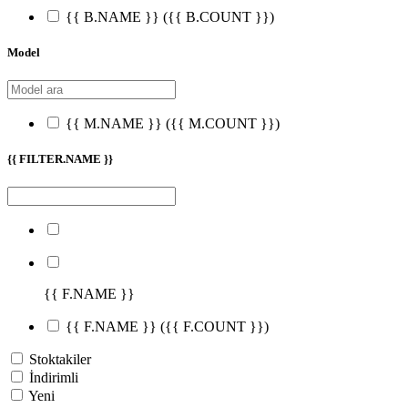
{{ B.NAME }}
({{ B.COUNT }})
Model
{{ M.NAME }}
({{ M.COUNT }})
{{ FILTER.NAME }}
{{ F.NAME }}
{{ F.NAME }}
({{ F.COUNT }})
Stoktakiler
İndirimli
Yeni