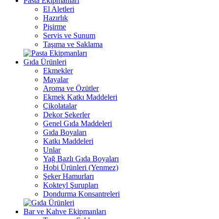
Pasta Ekipmanları
El Aletleri
Hazırlık
Pişirme
Servis ve Sunum
Taşıma ve Saklama
Gıda Ürünleri
Ekmekler
Mayalar
Aroma ve Özütler
Ekmek Katkı Maddeleri
Çikolatalar
Dekor Şekerler
Genel Gıda Maddeleri
Gıda Boyaları
Katkı Maddeleri
Unlar
Yağ Bazlı Gıda Boyaları
Hobi Ürünleri (Yenmez)
Şeker Hamurları
Kokteyl Şurupları
Dondurma Konsantreleri
Bar ve Kahve Ekipmanları