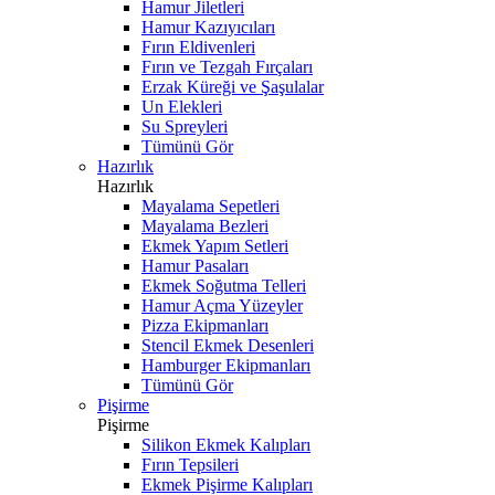
Hamur Jiletleri
Hamur Kazıyıcıları
Fırın Eldivenleri
Fırın ve Tezgah Fırçaları
Erzak Küreği ve Şaşulalar
Un Elekleri
Su Spreyleri
Tümünü Gör
Hazırlık
Hazırlık
Mayalama Sepetleri
Mayalama Bezleri
Ekmek Yapım Setleri
Hamur Pasaları
Ekmek Soğutma Telleri
Hamur Açma Yüzeyler
Pizza Ekipmanları
Stencil Ekmek Desenleri
Hamburger Ekipmanları
Tümünü Gör
Pişirme
Pişirme
Silikon Ekmek Kalıpları
Fırın Tepsileri
Ekmek Pişirme Kalıpları