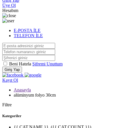
Giriş Yap
Üye Ol
Hesabım
E-POSTA İLE
TELEFON İLE
Beni Hatırla
Şifremi Unuttum
Giriş Yap
Kayıt Ol
Anasayfa
alüminyum folyo 30cm
Filtre
Kategoriler
{{ CAT.NAME }}
({{ CAT.COUNT }})