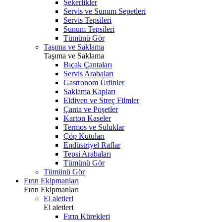
Şekerlikler
Servis ve Sunum Sepetleri
Servis Tepsileri
Sunum Tepsileri
Tümünü Gör
Taşıma ve Saklama
Taşıma ve Saklama
Bıçak Çantaları
Servis Arabaları
Gastronom Ürünler
Saklama Kapları
Eldiven ve Streç Filmler
Çanta ve Poşetler
Karton Kaseler
Termos ve Suluklar
Çöp Kutuları
Endüstriyel Raflar
Tepsi Arabaları
Tümünü Gör
Tümünü Gör
Fırın Ekipmanları
Fırın Ekipmanları
El aletleri
El aletleri
Fırın Kürekleri