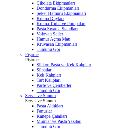
Çikolata Ekipmanları
Dondurma Ekipmanları
Şeker Hamuru Ekipmanları
Krema Duyları
Krema Torba ve Pompaları
Pasta Sıvama Standları
Volovan Setler
Hamur Açma Matı
Kruvasan Ekipmanları
Tümünü Gör
Pişirme
Pişirme
Silikon Pasta ve Kek Kalıpları
Silpatlar
Kek Kalıpları
Tart Kalıpları
Parfe ve Çemberler
Tümünü Gör
Servis ve Sunum
Servis ve Sunum
Pasta Altlıkları
Fanuslar
Kanepe Çatalları
Mumlar ve Pasta Yazıları
Tümünü Gör