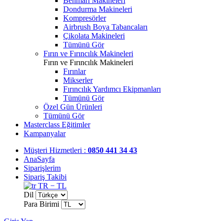
Benmari Makineleri
Dondurma Makineleri
Kompresörler
Airbrush Boya Tabancaları
Çikolata Makineleri
Tümünü Gör
Fırın ve Fırıncılık Makineleri
Fırın ve Fırıncılık Makineleri
Fırınlar
Mikserler
Fırıncılık Yardımcı Ekipmanları
Tümünü Gör
Özel Gün Ürünleri
Tümünü Gör
Masterclass Eğitimler
Kampanyalar
Müşteri Hizmetleri :
0850 441 34 43
AnaSayfa
Siparişlerim
Sipariş Takibi
TR − TL
Dil
Para Birimi