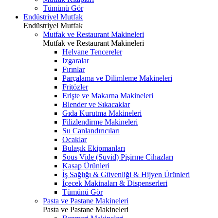
Tümünü Gör
Endüstriyel Mutfak
Endüstriyel Mutfak
Mutfak ve Restaurant Makineleri
Mutfak ve Restaurant Makineleri
Helvane Tencereler
Izgaralar
Fırınlar
Parçalama ve Dilimleme Makineleri
Fritözler
Erişte ve Makarna Makineleri
Blender ve Sıkacaklar
Gıda Kurutma Makineleri
Filizlendirme Makineleri
Su Canlandırıcıları
Ocaklar
Bulaşık Ekipmanları
Sous Vide (Suvid) Pişirme Cihazları
Kasap Ürünleri
İş Sağlığı & Güvenliği & Hijyen Ürünleri
İçecek Makinaları & Dispenserleri
Tümünü Gör
Pasta ve Pastane Makineleri
Pasta ve Pastane Makineleri