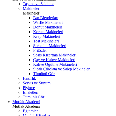
Taşıma ve Saklama
Makineler
Makineler
Bar Blenderları
Waffle Makineleri
Donut Makineleri
Kornet Makineleri
Krep Makineleri
Tost Makineleri
Şerbetlik Makineleri
Fritözler
Sosis Kızartma Makineleri
Çay ve Kahve Makineleri
Kahve Öğütme Makineleri
Sıcak Çikolata ve Salep Makineleri
Tümünü Gör
Hazırlık
Servis ve Sunum
Pişirme
El aletleri
Tümünü Gör
Mutfak Akademi
Mutfak Akademi
Eğitimler
Mutfak Kitapları