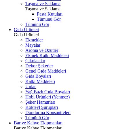
Taşıma ve Saklama
Taşıma ve Saklama
Pasta Kutuları
Tümünü Gör
Tümünü Gör
Gıda Ürünleri
Gıda Ürünleri
Ekmekler
Mayalar
Aroma ve Özütler
Ekmek Katkı Maddeleri
Çikolatalar
Dekor Şekerler
Genel Gıda Maddeleri
Gıda Boyaları
Katkı Maddeleri
Unlar
Yağ Bazlı Gıda Boyaları
Hobi Ürünleri (Yenmez)
Şeker Hamurları
Kokteyl Şurupları
Dondurma Konsantreleri
Tümünü Gör
Bar ve Kahve Ekipmanları
Bar ve Kahve Ekipmanları