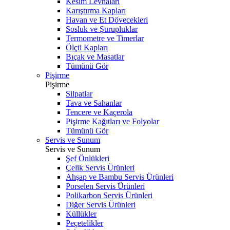
Kesim Levhaları
Karıştırma Kapları
Havan ve Et Dövecekleri
Sosluk ve Şurupluklar
Termometre ve Timerlar
Ölçü Kapları
Bıçak ve Masatlar
Tümünü Gör
Pişirme
Pişirme
Silpatlar
Tava ve Sahanlar
Tencere ve Kaçerola
Pişirme Kağıtları ve Folyolar
Tümünü Gör
Servis ve Sunum
Servis ve Sunum
Şef Önlükleri
Çelik Servis Ürünleri
Ahşap ve Bambu Servis Ürünleri
Porselen Servis Ürünleri
Polikarbon Servis Ürünleri
Diğer Servis Ürünleri
Küllükler
Peçetelikler