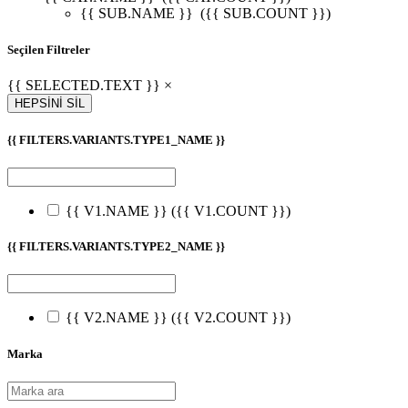
{{ SUB.NAME }}
({{ SUB.COUNT }})
Seçilen Filtreler
{{ SELECTED.TEXT }} ×
HEPSİNİ SİL
{{ FILTERS.VARIANTS.TYPE1_NAME }}
{{ V1.NAME }}
({{ V1.COUNT }})
{{ FILTERS.VARIANTS.TYPE2_NAME }}
{{ V2.NAME }}
({{ V2.COUNT }})
Marka