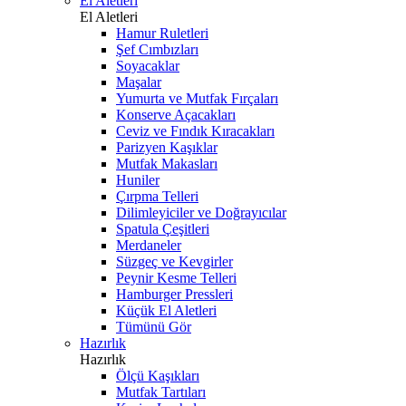
El Aletleri
El Aletleri
Hamur Ruletleri
Şef Cımbızları
Soyacaklar
Maşalar
Yumurta ve Mutfak Fırçaları
Konserve Açacakları
Ceviz ve Fındık Kıracakları
Parizyen Kaşıklar
Mutfak Makasları
Huniler
Çırpma Telleri
Dilimleyiciler ve Doğrayıcılar
Spatula Çeşitleri
Merdaneler
Süzgeç ve Kevgirler
Peynir Kesme Telleri
Hamburger Pressleri
Küçük El Aletleri
Tümünü Gör
Hazırlık
Hazırlık
Ölçü Kaşıkları
Mutfak Tartıları