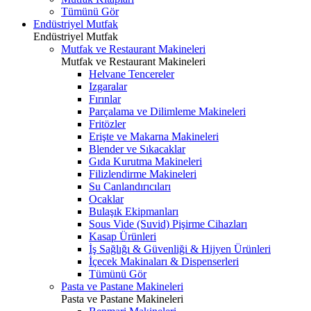
Tümünü Gör
Endüstriyel Mutfak
Endüstriyel Mutfak
Mutfak ve Restaurant Makineleri
Mutfak ve Restaurant Makineleri
Helvane Tencereler
Izgaralar
Fırınlar
Parçalama ve Dilimleme Makineleri
Fritözler
Erişte ve Makarna Makineleri
Blender ve Sıkacaklar
Gıda Kurutma Makineleri
Filizlendirme Makineleri
Su Canlandırıcıları
Ocaklar
Bulaşık Ekipmanları
Sous Vide (Suvid) Pişirme Cihazları
Kasap Ürünleri
İş Sağlığı & Güvenliği & Hijyen Ürünleri
İçecek Makinaları & Dispenserleri
Tümünü Gör
Pasta ve Pastane Makineleri
Pasta ve Pastane Makineleri