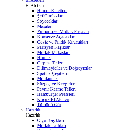
El Aletleri
El Aletleri
Hamur Ruletleri
Şef Cımbızları
Soyacaklar
Maşalar
Yumurta ve Mutfak Fırçaları
Konserve Açacakları
Ceviz ve Fındık Kıracakları
Parizyen Kaşıklar
Mutfak Makasları
Huniler
Çırpma Telleri
Dilimleyiciler ve Doğrayıcılar
Spatula Çeşitleri
Merdaneler
Süzgeç ve Kevgirler
Peynir Kesme Telleri
Hamburger Pressleri
Küçük El Aletleri
Tümünü Gör
Hazırlık
Hazırlık
Ölçü Kaşıkları
Mutfak Tartıları