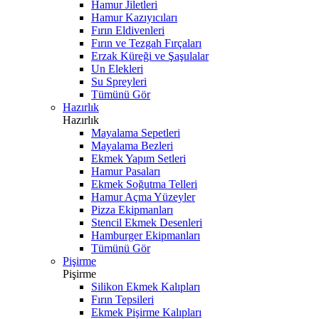
Hamur Jiletleri
Hamur Kazıyıcıları
Fırın Eldivenleri
Fırın ve Tezgah Fırçaları
Erzak Küreği ve Şaşulalar
Un Elekleri
Su Spreyleri
Tümünü Gör
Hazırlık
Hazırlık
Mayalama Sepetleri
Mayalama Bezleri
Ekmek Yapım Setleri
Hamur Pasaları
Ekmek Soğutma Telleri
Hamur Açma Yüzeyler
Pizza Ekipmanları
Stencil Ekmek Desenleri
Hamburger Ekipmanları
Tümünü Gör
Pişirme
Pişirme
Silikon Ekmek Kalıpları
Fırın Tepsileri
Ekmek Pişirme Kalıpları