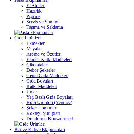
Pasta Ekipmanları
El Aletleri
Hazırlık
Pişirme
Servis ve Sunum
Taşıma ve Saklama
Gıda Ürünleri
Ekmekler
Mayalar
Aroma ve Özütler
Ekmek Katkı Maddeleri
Çikolatalar
Dekor Şekerler
Genel Gıda Maddeleri
Gıda Boyaları
Katkı Maddeleri
Unlar
Yağ Bazlı Gıda Boyaları
Hobi Ürünleri (Yenmez)
Şeker Hamurları
Kokteyl Şurupları
Dondurma Konsantreleri
Bar ve Kahve Ekipmanları