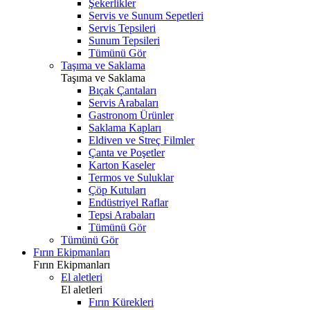
Şekerlikler
Servis ve Sunum Sepetleri
Servis Tepsileri
Sunum Tepsileri
Tümünü Gör
Taşıma ve Saklama
Taşıma ve Saklama
Bıçak Çantaları
Servis Arabaları
Gastronom Ürünler
Saklama Kapları
Eldiven ve Streç Filmler
Çanta ve Poşetler
Karton Kaseler
Termos ve Suluklar
Çöp Kutuları
Endüstriyel Raflar
Tepsi Arabaları
Tümünü Gör
Tümünü Gör
Fırın Ekipmanları
Fırın Ekipmanları
El aletleri
El aletleri
Fırın Kürekleri