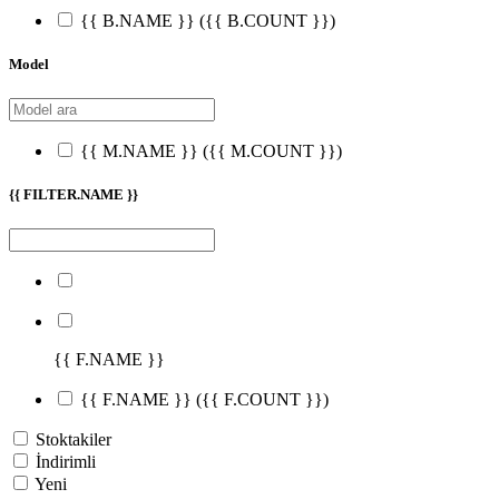
{{ B.NAME }}
({{ B.COUNT }})
Model
{{ M.NAME }}
({{ M.COUNT }})
{{ FILTER.NAME }}
{{ F.NAME }}
{{ F.NAME }}
({{ F.COUNT }})
Stoktakiler
İndirimli
Yeni