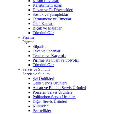
Kesim Levhaları
Karıştırma Kapları
Havan ve Et Dövecekleri
Sosluk ve Şurupluklar
Termometre ve Timerlar
Ölçü Kapları
Bıçak ve Masatlar
Tümünü Gör
Pişirme
Pişirme
Silpatlar
Tava ve Sahanlar
Tencere ve Kaçerola
Pişirme Kağıtları ve Folyolar
Tümünü Gör
Servis ve Sunum
Servis ve Sunum
Şef Önlükleri
Çelik Servis Ürünleri
Ahşap ve Bambu Servis Ürünleri
Porselen Servis Ürünleri
Polikarbon Servis Ürünleri
Diğer Servis Ürünleri
Küllükler
Peçetelikler