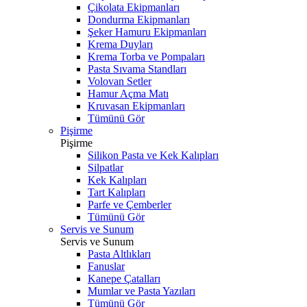
Çikolata Ekipmanları
Dondurma Ekipmanları
Şeker Hamuru Ekipmanları
Krema Duyları
Krema Torba ve Pompaları
Pasta Sıvama Standları
Volovan Setler
Hamur Açma Matı
Kruvasan Ekipmanları
Tümünü Gör
Pişirme
Pişirme
Silikon Pasta ve Kek Kalıpları
Silpatlar
Kek Kalıpları
Tart Kalıpları
Parfe ve Çemberler
Tümünü Gör
Servis ve Sunum
Servis ve Sunum
Pasta Altlıkları
Fanuslar
Kanepe Çatalları
Mumlar ve Pasta Yazıları
Tümünü Gör