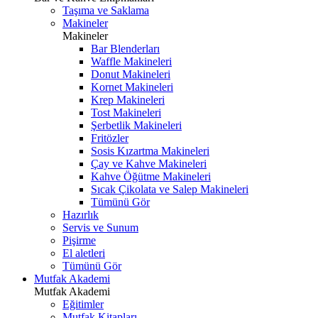
Taşıma ve Saklama
Makineler
Makineler
Bar Blenderları
Waffle Makineleri
Donut Makineleri
Kornet Makineleri
Krep Makineleri
Tost Makineleri
Şerbetlik Makineleri
Fritözler
Sosis Kızartma Makineleri
Çay ve Kahve Makineleri
Kahve Öğütme Makineleri
Sıcak Çikolata ve Salep Makineleri
Tümünü Gör
Hazırlık
Servis ve Sunum
Pişirme
El aletleri
Tümünü Gör
Mutfak Akademi
Mutfak Akademi
Eğitimler
Mutfak Kitapları