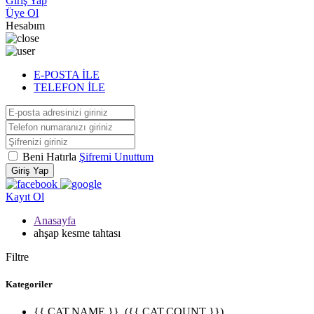
Giriş Yap
Üye Ol
Hesabım
E-POSTA İLE
TELEFON İLE
Beni Hatırla
Şifremi Unuttum
Giriş Yap
Kayıt Ol
Anasayfa
ahşap kesme tahtası
Filtre
Kategoriler
{{ CAT.NAME }}
({{ CAT.COUNT }})