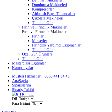
Benmari Makineleri
Dondurma Makineleri
Kompresörler
Airbrush Boya Tabancaları
Çikolata Makineleri
Tümünü Gör
Fırın ve Fırıncılık Makineleri
Fırın ve Fırıncılık Makineleri
Fırınlar
Mikserler
Fırıncılık Yardımcı Ekipmanları
Tümünü Gör
Özel Gün Ürünleri
Tümünü Gör
Masterclass Eğitimler
Kampanyalar
Müşteri Hizmetleri :
0850 441 34 43
AnaSayfa
Siparişlerim
Sipariş Takibi
TR − TL
Dil
Para Birimi