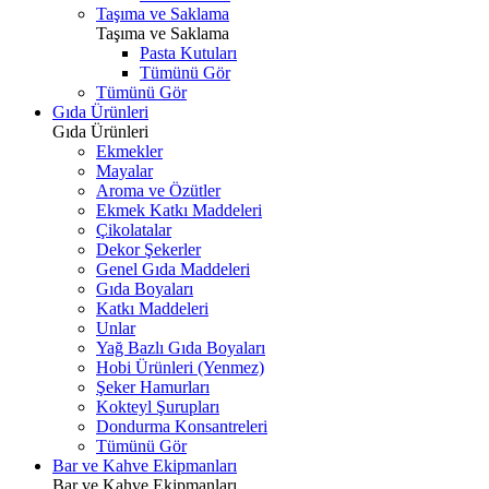
Taşıma ve Saklama
Taşıma ve Saklama
Pasta Kutuları
Tümünü Gör
Tümünü Gör
Gıda Ürünleri
Gıda Ürünleri
Ekmekler
Mayalar
Aroma ve Özütler
Ekmek Katkı Maddeleri
Çikolatalar
Dekor Şekerler
Genel Gıda Maddeleri
Gıda Boyaları
Katkı Maddeleri
Unlar
Yağ Bazlı Gıda Boyaları
Hobi Ürünleri (Yenmez)
Şeker Hamurları
Kokteyl Şurupları
Dondurma Konsantreleri
Tümünü Gör
Bar ve Kahve Ekipmanları
Bar ve Kahve Ekipmanları