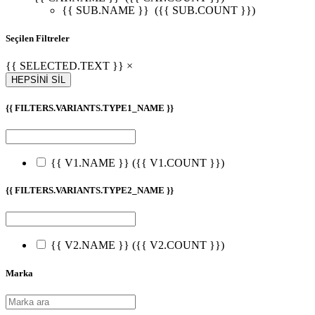
{{ SUB.NAME }}
({{ SUB.COUNT }})
Seçilen Filtreler
{{ SELECTED.TEXT }} ×
HEPSİNİ SİL
{{ FILTERS.VARIANTS.TYPE1_NAME }}
{{ V1.NAME }}
({{ V1.COUNT }})
{{ FILTERS.VARIANTS.TYPE2_NAME }}
{{ V2.NAME }}
({{ V2.COUNT }})
Marka