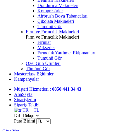
Benmari Makineleri
Dondurma Makineleri
Kompresörler
Airbrush Boya Tabancaları
Çikolata Makineleri
Tümünü Gör
Fırın ve Fırıncılık Makineleri
Fırın ve Fırıncılık Makineleri
Fırınlar
Mikserler
Fırıncılık Yardımcı Ekipmanları
Tümünü Gör
Özel Gün Ürünleri
Tümünü Gör
Masterclass Eğitimler
Kampanyalar
Müşteri Hizmetleri :
0850 441 34 43
AnaSayfa
Siparişlerim
Sipariş Takibi
TR − TL
Dil
Para Birimi