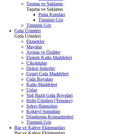
Taşıma ve Saklama
Taşıma ve Saklama
Pasta Kutuları
Tümünü Gör
Tümünü Gör
Gıda Ürünleri
Gıda Ürünleri
Ekmekler
Mayalar
Aroma ve Özütler
Ekmek Katkı Maddeleri
Çikolatalar
Dekor Şekerler
Genel Gıda Maddeleri
Gıda Boyaları
Katkı Maddeleri
Unlar
Yağ Bazlı Gıda Boyaları
Hobi Ürünleri (Yenmez)
Şeker Hamurları
Kokteyl Şurupları
Dondurma Konsantreleri
Tümünü Gör
Bar ve Kahve Ekipmanları
Bar ve Kahve Ekipmanları