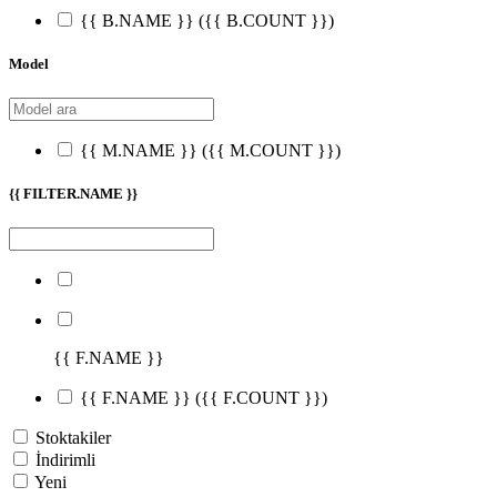
{{ B.NAME }}
({{ B.COUNT }})
Model
{{ M.NAME }}
({{ M.COUNT }})
{{ FILTER.NAME }}
{{ F.NAME }}
{{ F.NAME }}
({{ F.COUNT }})
Stoktakiler
İndirimli
Yeni