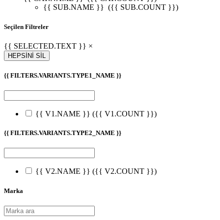
{{ SUB.NAME }}
({{ SUB.COUNT }})
Seçilen Filtreler
{{ SELECTED.TEXT }} ×
HEPSİNİ SİL
{{ FILTERS.VARIANTS.TYPE1_NAME }}
{{ V1.NAME }}
({{ V1.COUNT }})
{{ FILTERS.VARIANTS.TYPE2_NAME }}
{{ V2.NAME }}
({{ V2.COUNT }})
Marka