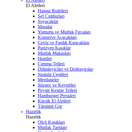
El Aletleri
El Aletleri
Hamur Ruletleri
Şef Cımbızları
Soyacaklar
Maşalar
Yumurta ve Mutfak Fırçaları
Konserve Açacakları
Ceviz ve Fındık Kıracakları
Parizyen Kaşıklar
Mutfak Makasları
Huniler
Çırpma Telleri
Dilimleyiciler ve Doğrayıcılar
Spatula Çeşitleri
Merdaneler
Süzgeç ve Kevgirler
Peynir Kesme Telleri
Hamburger Pressleri
Küçük El Aletleri
Tümünü Gör
Hazırlık
Hazırlık
Ölçü Kaşıkları
Mutfak Tartıları