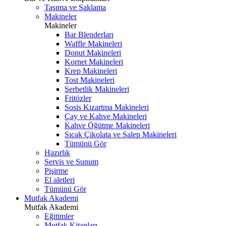
Taşıma ve Saklama
Makineler
Makineler
Bar Blenderları
Waffle Makineleri
Donut Makineleri
Kornet Makineleri
Krep Makineleri
Tost Makineleri
Şerbetlik Makineleri
Fritözler
Sosis Kızartma Makineleri
Çay ve Kahve Makineleri
Kahve Öğütme Makineleri
Sıcak Çikolata ve Salep Makineleri
Tümünü Gör
Hazırlık
Servis ve Sunum
Pişirme
El aletleri
Tümünü Gör
Mutfak Akademi
Mutfak Akademi
Eğitimler
Mutfak Kitapları