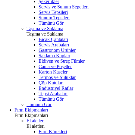
Şekerlikler
Servis ve Sunum Sepetleri
Servis Tepsileri
Sunum Tepsileri
Tümünü Gör
Taşıma ve Saklama
Taşıma ve Saklama
Bıçak Çantaları
Servis Arabaları
Gastronom Ürünler
Saklama Kapları
Eldiven ve Streç Filmler
Çanta ve Poşetler
Karton Kaseler
Termos ve Suluklar
Çöp Kutuları
Endüstriyel Raflar
Tepsi Arabaları
Tümünü Gör
Tümünü Gör
Fırın Ekipmanları
Fırın Ekipmanları
El aletleri
El aletleri
Fırın Kürekleri