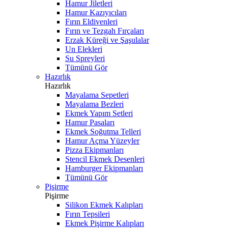
Hamur Jiletleri
Hamur Kazıyıcıları
Fırın Eldivenleri
Fırın ve Tezgah Fırçaları
Erzak Küreği ve Şaşulalar
Un Elekleri
Su Spreyleri
Tümünü Gör
Hazırlık
Hazırlık
Mayalama Sepetleri
Mayalama Bezleri
Ekmek Yapım Setleri
Hamur Pasaları
Ekmek Soğutma Telleri
Hamur Açma Yüzeyler
Pizza Ekipmanları
Stencil Ekmek Desenleri
Hamburger Ekipmanları
Tümünü Gör
Pişirme
Pişirme
Silikon Ekmek Kalıpları
Fırın Tepsileri
Ekmek Pişirme Kalıpları