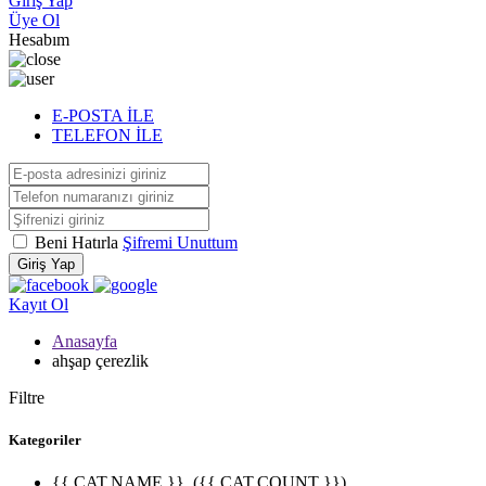
Giriş Yap
Üye Ol
Hesabım
E-POSTA İLE
TELEFON İLE
Beni Hatırla
Şifremi Unuttum
Giriş Yap
Kayıt Ol
Anasayfa
ahşap çerezlik
Filtre
Kategoriler
{{ CAT.NAME }}
({{ CAT.COUNT }})