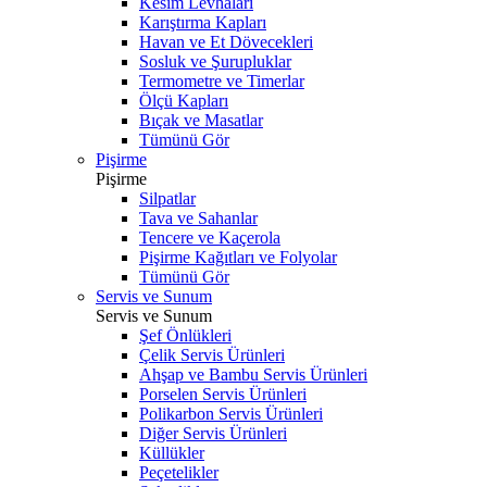
Kesim Levhaları
Karıştırma Kapları
Havan ve Et Dövecekleri
Sosluk ve Şurupluklar
Termometre ve Timerlar
Ölçü Kapları
Bıçak ve Masatlar
Tümünü Gör
Pişirme
Pişirme
Silpatlar
Tava ve Sahanlar
Tencere ve Kaçerola
Pişirme Kağıtları ve Folyolar
Tümünü Gör
Servis ve Sunum
Servis ve Sunum
Şef Önlükleri
Çelik Servis Ürünleri
Ahşap ve Bambu Servis Ürünleri
Porselen Servis Ürünleri
Polikarbon Servis Ürünleri
Diğer Servis Ürünleri
Küllükler
Peçetelikler