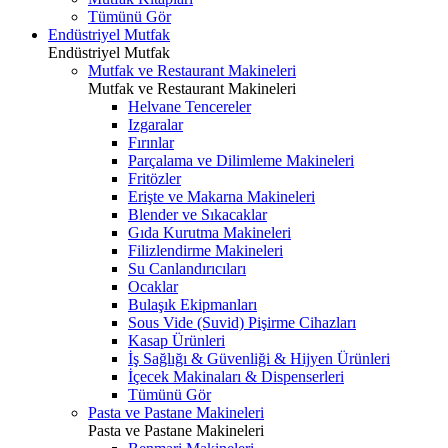
Tümünü Gör
Endüstriyel Mutfak
Endüstriyel Mutfak
Mutfak ve Restaurant Makineleri
Mutfak ve Restaurant Makineleri
Helvane Tencereler
Izgaralar
Fırınlar
Parçalama ve Dilimleme Makineleri
Fritözler
Erişte ve Makarna Makineleri
Blender ve Sıkacaklar
Gıda Kurutma Makineleri
Filizlendirme Makineleri
Su Canlandırıcıları
Ocaklar
Bulaşık Ekipmanları
Sous Vide (Suvid) Pişirme Cihazları
Kasap Ürünleri
İş Sağlığı & Güvenliği & Hijyen Ürünleri
İçecek Makinaları & Dispenserleri
Tümünü Gör
Pasta ve Pastane Makineleri
Pasta ve Pastane Makineleri