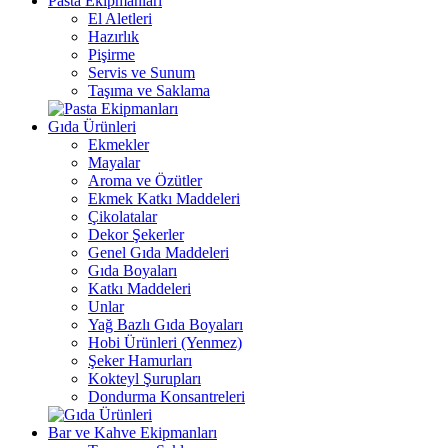
Pasta Ekipmanları
El Aletleri
Hazırlık
Pişirme
Servis ve Sunum
Taşıma ve Saklama
Gıda Ürünleri
Ekmekler
Mayalar
Aroma ve Özütler
Ekmek Katkı Maddeleri
Çikolatalar
Dekor Şekerler
Genel Gıda Maddeleri
Gıda Boyaları
Katkı Maddeleri
Unlar
Yağ Bazlı Gıda Boyaları
Hobi Ürünleri (Yenmez)
Şeker Hamurları
Kokteyl Şurupları
Dondurma Konsantreleri
Bar ve Kahve Ekipmanları