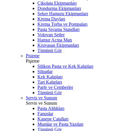
Çikolata Ekipmanları
Dondurma Ekipmanları
Şeker Hamuru Ekipmanları
Krema Duyları
Krema Torba ve Pompaları
Pasta Sıvama Standları
Volovan Setler
Hamur Açma Matı
Kruvasan Ekipmanları
Tümünü Gör
Pişirme
Pişirme
Silikon Pasta ve Kek Kalıpları
Silpatlar
Kek Kalıpları
Tart Kalıpları
Parfe ve Çemberler
Tümünü Gör
Servis ve Sunum
Servis ve Sunum
Pasta Altlıkları
Fanuslar
Kanepe Çatalları
Mumlar ve Pasta Yazıları
Tümünü Gör